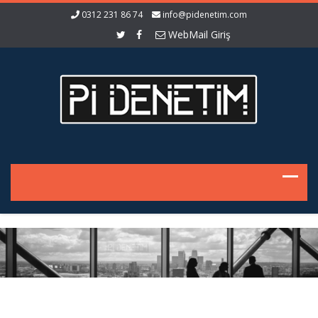
0312 231 86 74
info@pidenetim.com
WebMail Giriş