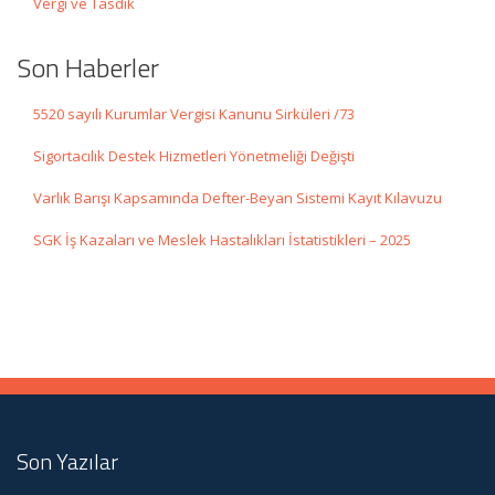
Vergi ve Tasdik
Son Haberler
5520 sayılı Kurumlar Vergisi Kanunu Sirküleri /73
Sigortacılık Destek Hizmetleri Yönetmeliği Değişti
Varlık Barışı Kapsamında Defter-Beyan Sistemi Kayıt Kılavuzu
SGK İş Kazaları ve Meslek Hastalıkları İstatistikleri – 2025
Son Yazılar