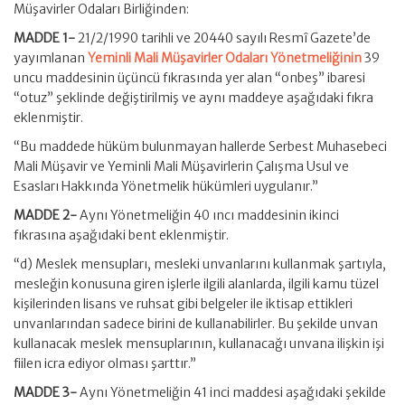
Müşavirler Odaları Birliğinden:
MADDE 1-
21/2/1990 tarihli ve 20440 sayılı Resmî Gazete’de
yayımlanan
Yeminli Mali Müşavirler Odaları Yönetmeliğinin
39
uncu maddesinin üçüncü fıkrasında yer alan “onbeş” ibaresi
“otuz” şeklinde değiştirilmiş ve aynı maddeye aşağıdaki fıkra
eklenmiştir.
“Bu maddede hüküm bulunmayan hallerde Serbest Muhasebeci
Mali Müşavir ve Yeminli Mali Müşavirlerin Çalışma Usul ve
Esasları Hakkında Yönetmelik hükümleri uygulanır.”
MADDE 2-
Aynı Yönetmeliğin 40 ıncı maddesinin ikinci
fıkrasına aşağıdaki bent eklenmiştir.
“d) Meslek mensupları, mesleki unvanlarını kullanmak şartıyla,
mesleğin konusuna giren işlerle ilgili alanlarda, ilgili kamu tüzel
kişilerinden lisans ve ruhsat gibi belgeler ile iktisap ettikleri
unvanlarından sadece birini de kullanabilirler. Bu şekilde unvan
kullanacak meslek mensuplarının, kullanacağı unvana ilişkin işi
fiilen icra ediyor olması şarttır.”
MADDE 3-
Aynı Yönetmeliğin 41 inci maddesi aşağıdaki şekilde