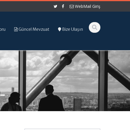
WebMail Giriş
oru
Güncel Mevzuat
Bize Ulaşın