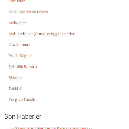
Kanunlar
KDV Oranları ve Listesi
Makaleler
Muhasebe ve (Outsourcing) Hizmetleri
Ortaklarımız
Pratik Bilgiler
Şeffaflık Raporu
Sirküler
Teklif Al
Vergi ve Tasdik
Son Haberler
5520 sayılı Kurumlar Vergisi Kanunu Sirküleri /73