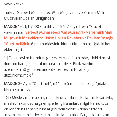
Sayı: 32823
Türkiye Serbest Muhasebeci Mali Müşavirler ve Yeminli Mali
Müşavirler Odaları Birliğinden:
MADDE 1-
21/11/2007 tarihli ve 26707 sayılı Resmî Gazete’de
yayımlanan
Serbest Muhasebeci Mali Müşavirlik ve Yeminli Mali
Müşavirlik Mesleklerine İlişkin Haksız Rekabet ve Reklam Yasağı
Yönetmeliğinin
6 ncı maddesinin birinci fıkrasına aşağıdaki bent
eklenmiştir.
“i) Devir teslim işleminin gerçekleşmediğinin odaya bildirilmesi
durumu hariç, işin sonlanması halinde e-Birlik yazılımı
üzerinden 30 gün içerisinde defter teslim tutanağı
düzenlememek.”
MADDE 2-
Aynı Yönetmeliğin 14 üncü maddesine aşağıdaki
fıkra eklenmiştir.
“(4) Meslek mensupları, mesleki unvanlarını kullanmak şartıyla,
mesleğin konusuna giren işlerle ilgili alanlarda, ilgili kamu tüzel
kişilerinden lisans ve ruhsat gibi belgeler ile iktisap ettikleri
unvanlarından sadece birini de kullanabilirler. Bu şekilde unvan