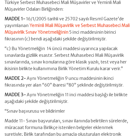
Türkiye Serbest Muhasebeci Mali Müşavirler ve Yeminli Mali
Müşavirler Odaları Birliğinden:
MADDE 1-
16/1/2005 tarihli ve 25702 sayılı Resmî Gazete’de
yayımlanan
Yeminli Mali Müşavirlik ve Serbest Muhasebeci Mali
Müşavirlik Sınav Yönetmeliğinin
5 inci maddesinin birinci
fıkrasının (c) bendi aşağıdaki şekilde değiştirilmiştir.
“c) Bu Yönetmeliğin 14 üncü maddesi uyarınca yapılacak
sınavlarda gizlilik esastır. Serbest Muhasebeci Mali Müşavirlik
sınavlarında, sınav konularına göre klasik yazılı, test veya her
ikisinin birlikte kullanımına Birlik Yönetim Kurulu karar verir.”
MADDE 2-
Aynı Yönetmeliğin 9 uncu maddesinin ikinci
fıkrasında yer alan “60” ibaresi “80” şeklinde değiştirilmiştir.
MADDE 3-
Aynı Yönetmeliğin 11 inci maddesi başlığı ile birlikte
aşağıdaki şekilde değiştirilmiştir.
“Sınav başvurusu ve bildirimler
Madde 11- Sınav başvuruları, sınav ilanında belirtilen sürelerde,
müracaat formuna Birlikçe istenilen belgeler eklenmek
suretiyle; Birlik tarafından bu amaçla oluşturulan elektronik