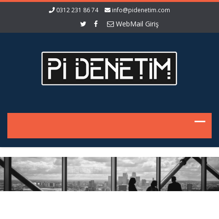
0312 231 86 74
info@pidenetim.com
WebMail Giriş