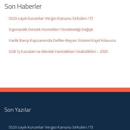
Son Haberler
5520 sayılı Kurumlar Vergisi Kanunu Sirküleri /73
Sigortacılık Destek Hizmetleri Yönetmeliği Değişti
Varlık Barışı Kapsamında Defter-Beyan Sistemi Kayıt Kılavuzu
SGK İş Kazaları ve Meslek Hastalıkları İstatistikleri – 2025
Son Yazılar
5520 sayılı Kurumlar Vergisi Kanunu Sirküleri /73