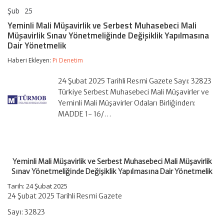
Şub
25
Yeminli
yorumlar kapalı
Mali
Yeminli Mali Müşavirlik ve Serbest Muhasebeci Mali
Müşavirlik
Müşavirlik Sınav Yönetmeliğinde Değişiklik Yapılmasına
ve
Dair Yönetmelik
Serbest
Muhasebeci
Haberi Ekleyen:
Pi Denetim
Mali
Müşavirlik
Sınav
24 Şubat 2025 Tarihli Resmi Gazete Sayı: 32823
Yönetmeliğinde
Türkiye Serbest Muhasebeci Mali Müşavirler ve
Değişiklik
Yeminli Mali Müşavirler Odaları Birliğinden:
Yapılmasına
Dair
MADDE 1- 16/…
Yönetmelik
için
Yeminli Mali Müşavirlik ve Serbest Muhasebeci Mali Müşavirlik
Sınav Yönetmeliğinde Değişiklik Yapılmasına Dair Yönetmelik
Tarih: 24 Şubat 2025
24 Şubat 2025 Tarihli Resmi Gazete
Sayı: 32823