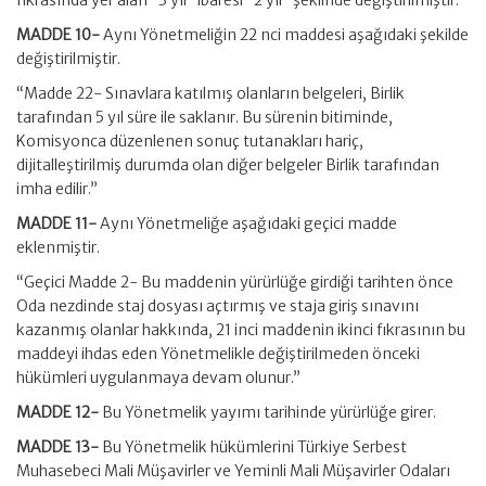
fıkrasında yer alan “3 yıl” ibaresi “2 yıl” şeklinde değiştirilmiştir.
MADDE 10-
Aynı Yönetmeliğin 22 nci maddesi aşağıdaki şekilde
değiştirilmiştir.
“Madde 22- Sınavlara katılmış olanların belgeleri, Birlik
tarafından 5 yıl süre ile saklanır. Bu sürenin bitiminde,
Komisyonca düzenlenen sonuç tutanakları hariç,
dijitalleştirilmiş durumda olan diğer belgeler Birlik tarafından
imha edilir.”
MADDE 11-
Aynı Yönetmeliğe aşağıdaki geçici madde
eklenmiştir.
“Geçici Madde 2- Bu maddenin yürürlüğe girdiği tarihten önce
Oda nezdinde staj dosyası açtırmış ve staja giriş sınavını
kazanmış olanlar hakkında, 21 inci maddenin ikinci fıkrasının bu
maddeyi ihdas eden Yönetmelikle değiştirilmeden önceki
hükümleri uygulanmaya devam olunur.”
MADDE 12-
Bu Yönetmelik yayımı tarihinde yürürlüğe girer.
MADDE 13-
Bu Yönetmelik hükümlerini Türkiye Serbest
Muhasebeci Mali Müşavirler ve Yeminli Mali Müşavirler Odaları