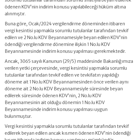
sorumlu tutulanlar tarafından sorumlu sıfatıyla beyan edilerek
ödenen KDV’nin indirim konusu yapılabileceği hüküm altına
alınmıştır.
Buna göre, Ocak/2024 vergilendirme döneminden itibaren
vergi kesintisi yapmakla sorumlu tutulanlar tarafından tevkif
edilen ve 2 No.lu KDV Beyannamesiyle beyan edilen KDV’nin
ödendiği vergilendirme dönemine ilişkin 1 No.lu KDV
Beyannamesinde indirim konusu yapılması gerekmektedir.
Ancak, 3065 sayılı Kanunun (29/5) maddesinde Bakanlığımıza
verilen yetki çerçevesinde, vergi kesintisi yapmakla sorumlu
tutulanlar tarafından tevkif edilen ve tevkifatın yapıldığı
döneme ait 1 No.lu KDV Beyannamesinden önce verilen aynı
döneme ait 2 No.lu KDV Beyannamesiyle süresinde beyan
edilerek süresinde ödenen KDV’nin, 2 No.lu KDV
Beyannamesinin ait olduğu dönemin 1 No.lu KDV
Beyannamesinde indirim konusu yapılması uygun
bulunmuştur.
Vergi kesintisi yapmakla sorumlu tutulanlar tarafından tevkif
edilerek beyan edilen ancak kısmen ödenen KDV’nin ödendiği