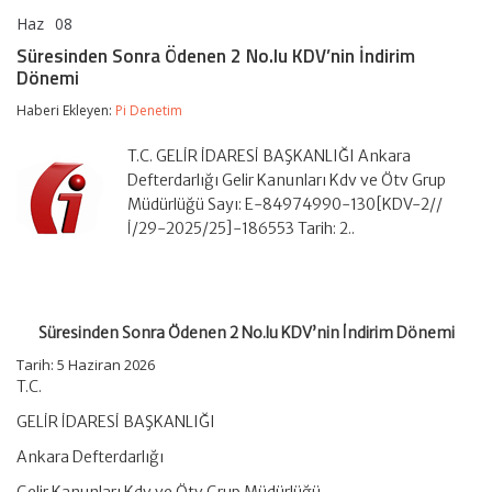
Haz
08
Süresinden
yorumlar kapalı
Sonra
Süresinden Sonra Ödenen 2 No.lu KDV’nin İndirim
Ödenen
Dönemi
2
No.lu
Haberi Ekleyen:
Pi Denetim
KDV’nin
İndirim
Dönemi
T.C. GELİR İDARESİ BAŞKANLIĞI Ankara
için
Defterdarlığı Gelir Kanunları Kdv ve Ötv Grup
Müdürlüğü Sayı: E-84974990-130[KDV-2//
İ/29-2025/25]-186553 Tarih: 2..
Süresinden Sonra Ödenen 2 No.lu KDV’nin İndirim Dönemi
Tarih:
5 Haziran 2026
T.C.
GELİR İDARESİ BAŞKANLIĞI
Ankara Defterdarlığı