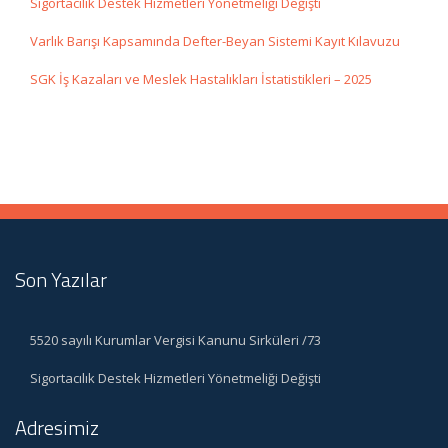
Sigortacılık Destek Hizmetleri Yönetmeliği Değişti
Varlık Barışı Kapsamında Defter-Beyan Sistemi Kayıt Kılavuzu
SGK İş Kazaları ve Meslek Hastalıkları İstatistikleri – 2025
Son Yazılar
5520 sayılı Kurumlar Vergisi Kanunu Sirküleri /73
Sigortacılık Destek Hizmetleri Yönetmeliği Değişti
Adresimiz