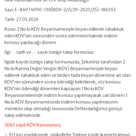
Gelir Kanunları Kdv ve Ötv Grup Müdürlüğü
Sayı: E-84974990-130[KDV-2//İ/29-2025/25]-186553
Tarih: 27.03.2026
Konu: 2 No.lu KDV Beyannamesiyle beyan edilerek tahakkuk
eden KDV’nin süresinden sonra ödenmesi halinde indirim
konusu yapılacağı dönem
İlgi: …tarih ve … sayılı özelge talep formunuz.
İlgide kayıtlı özelge talep formunuzda, Şirketiniz tarafından 2
No.lu Katma Değer Vergisi (KDV) Beyannamesiyle beyan
edilerek tahakkuk eden ve birden fazla beyan dönemine ait olan
KDV’nin süresinden sonra ödendiği belirtilerek, söz konusu
KDV’nin ödendiği dönemleri kapsayan 1 No.lu KDV
Beyannamelerinde indirim konusu yapılmayarak cari dönem 1
No.lu KDV Beyannamesinde indirim konusu yapılmasının
mümkün olup olmadığı hususunda Defterdarlığımız görüşü
talep edilmektedir.
3065 sayılı KDV Kanununun
;
– 9/1 inci maddesinde, mükellefin Türkiye içinde ikametgahının,