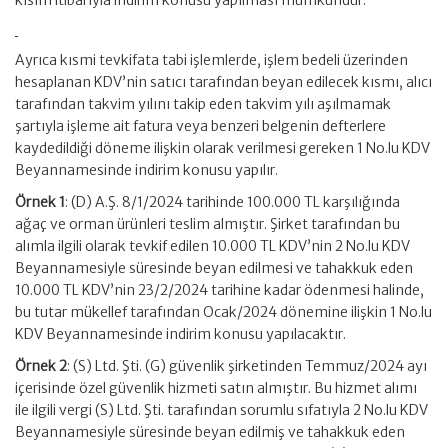
kısım itibarıyla indirim konusu yapılması mümkündür.
Ayrıca kısmi tevkifata tabi işlemlerde, işlem bedeli üzerinden
hesaplanan KDV’nin satıcı tarafından beyan edilecek kısmı, alıcı
tarafından takvim yılını takip eden takvim yılı aşılmamak
şartıyla işleme ait fatura veya benzeri belgenin defterlere
kaydedildiği döneme ilişkin olarak verilmesi gereken 1 No.lu KDV
Beyannamesinde indirim konusu yapılır.
Örnek 1
: (D) A.Ş. 8/1/2024 tarihinde 100.000 TL karşılığında
ağaç ve orman ürünleri teslim almıştır. Şirket tarafından bu
alımla ilgili olarak tevkif edilen 10.000 TL KDV’nin 2 No.lu KDV
Beyannamesiyle süresinde beyan edilmesi ve tahakkuk eden
10.000 TL KDV’nin 23/2/2024 tarihine kadar ödenmesi halinde,
bu tutar mükellef tarafından Ocak/2024 dönemine ilişkin 1 No.lu
KDV Beyannamesinde indirim konusu yapılacaktır.
Örnek 2
: (S) Ltd. Şti. (G) güvenlik şirketinden Temmuz/2024 ayı
içerisinde özel güvenlik hizmeti satın almıştır. Bu hizmet alımı
ile ilgili vergi (S) Ltd. Şti. tarafından sorumlu sıfatıyla 2 No.lu KDV
Beyannamesiyle süresinde beyan edilmiş ve tahakkuk eden