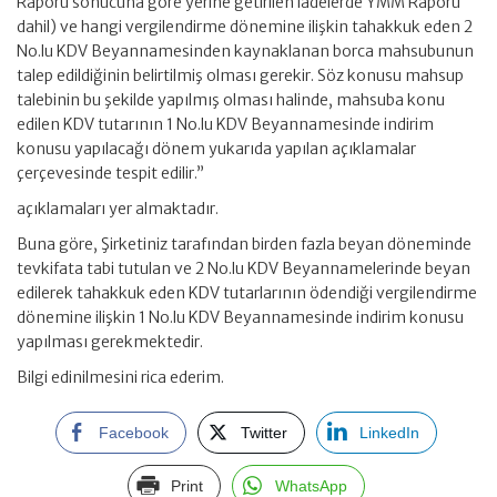
Raporu sonucuna göre yerine getirilen iadelerde YMM Raporu
dahil) ve hangi vergilendirme dönemine ilişkin tahakkuk eden 2
No.lu KDV Beyannamesinden kaynaklanan borca mahsubunun
talep edildiğinin belirtilmiş olması gerekir. Söz konusu mahsup
talebinin bu şekilde yapılmış olması halinde, mahsuba konu
edilen KDV tutarının 1 No.lu KDV Beyannamesinde indirim
konusu yapılacağı dönem yukarıda yapılan açıklamalar
çerçevesinde tespit edilir.”
açıklamaları yer almaktadır.
Buna göre, Şirketiniz tarafından birden fazla beyan döneminde
tevkifata tabi tutulan ve 2 No.lu KDV Beyannamelerinde beyan
edilerek tahakkuk eden KDV tutarlarının ödendiği vergilendirme
dönemine ilişkin 1 No.lu KDV Beyannamesinde indirim konusu
yapılması gerekmektedir.
Bilgi edinilmesini rica ederim.
Facebook
Twitter
LinkedIn
Print
WhatsApp