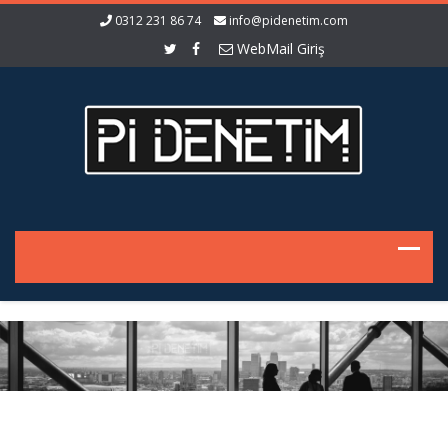
0312 231 86 74
info@pidenetim.com
WebMail Giriş