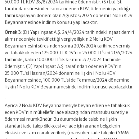
50.000 TL KDV 28/8/2024 tarihinde ödenmiştir. (S) Ltd. Şti.
tarafından süresinden sonra ödenen KDV, ödemenin yapıldığı
tarihi kapsayan dönem olan Ağustos/2024 dönemi 1 No.lu KDV
Beyannamesinde indirim konusu yapılacaktır.
Örnek 3
: (D) Yapı İnşaat A.Ş. 24/4/2024 tarihindeki inşaat demiri
alımı nedeniyle tevkif ettiği vergiye ilişkin 2 No.lu KDV
Beyannamesini süresinden sonra 20/6/2024 tarihinde vermiş
ve tahakkuk eden 125.000 TL KDV’nin 25.000 TL’sini 21/6/2024
tarihinde, kalan 100.000 TL’lik kısmını 2/7/2024 tarihinde
ödemiştir. (D) Yapı İnşaat A.Ş. tarafından ödenen KDV’nin
25.000 TL’si Haziran/2024 dönemine ilişkin 1 No.lu KDV
Beyannamesinde, 100.000 TL’si de Temmuz/2024 dönemine
ilişkin 1 No.lu KDV Beyannamesinde indirim konusu yapılacaktır.
Ayrıca 2 No.lu KDV Beyannamesiyle beyan edilen ve tahakkuk
eden KDV’nin mükellefin iade alacağından mahsubu suretiyle
ödenmesi mümkündür. Bu durumda iade talebine ilişkin
standart iade talep dilekçesi ve iade için aranan belgelerin
eksiksiz ve tam olarak verilmiş (mahsuben iade talepleri YMM