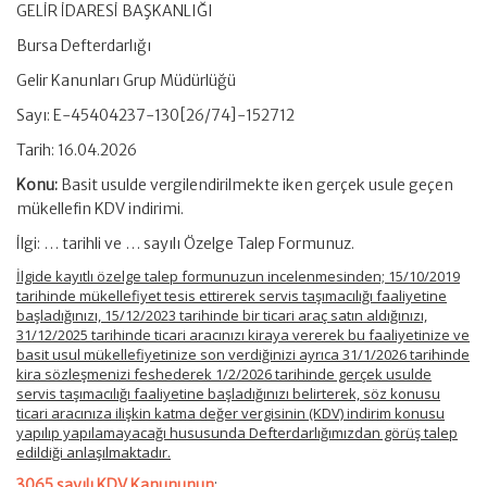
GELİR İDARESİ BAŞKANLIĞI
Bursa Defterdarlığı
Gelir Kanunları Grup Müdürlüğü
Sayı: E-45404237-130[26/74]-152712
Tarih: 16.04.2026
Konu:
Basit usulde vergilendirilmekte iken gerçek usule geçen
mükellefin KDV indirimi.
İlgi: … tarihli ve … sayılı Özelge Talep Formunuz.
İlgide kayıtlı özelge talep formunuzun incelenmesinden; 15/10/2019
tarihinde mükellefiyet tesis ettirerek servis taşımacılığı faaliyetine
başladığınızı, 15/12/2023 tarihinde bir ticari araç satın aldığınızı,
31/12/2025 tarihinde ticari aracınızı kiraya vererek bu faaliyetinize ve
basit usul mükellefiyetinize son verdiğinizi ayrıca 31/1/2026 tarihinde
kira sözleşmenizi feshederek 1/2/2026 tarihinde gerçek usulde
servis taşımacılığı faaliyetine başladığınızı belirterek, söz konusu
ticari aracınıza ilişkin katma değer vergisinin (KDV) indirim konusu
yapılıp yapılamayacağı hususunda Defterdarlığımızdan görüş talep
edildiği anlaşılmaktadır.
3065 sayılı KDV Kanununun
;