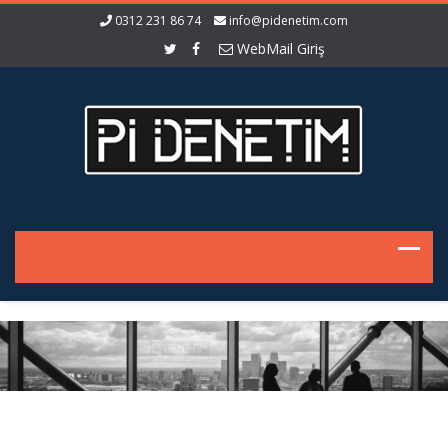
0312 231 86 74
info@pidenetim.com
WebMail Giriş