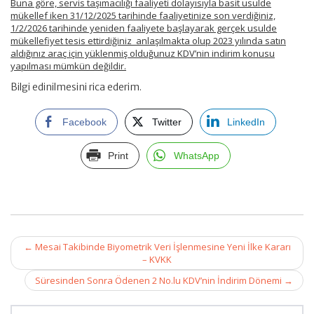
Buna göre, servis taşımacılığı faaliyeti dolayısıyla basit usulde
mükellef iken 31/12/2025 tarihinde faaliyetinize son verdiğiniz,
1/2/2026 tarihinde yeniden faaliyete başlayarak gerçek usulde
mükellefiyet tesis ettirdiğiniz anlaşılmakta olup 2023 yılında satın
aldığınız araç için yüklenmiş olduğunuz KDV’nin indirim konusu
yapılması mümkün değildir.
Bilgi edinilmesini rica ederim.
Facebook
Twitter
LinkedIn
Print
WhatsApp
Post
←
Mesai Takibinde Biyometrik Veri İşlenmesine Yeni İlke Kararı
navigation
– KVKK
Süresinden Sonra Ödenen 2 No.lu KDV’nin İndirim Dönemi
→