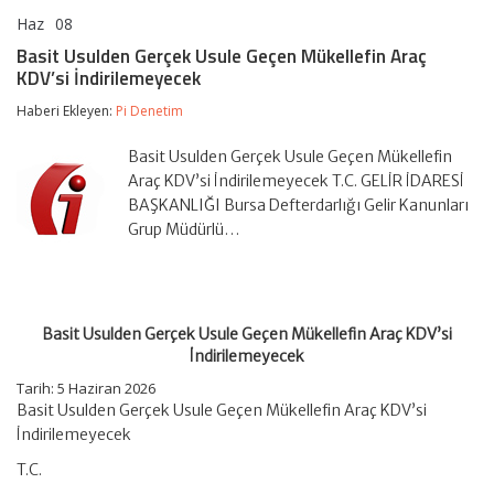
Haz
08
Basit
yorumlar kapalı
Usulden
Basit Usulden Gerçek Usule Geçen Mükellefin Araç
Gerçek
KDV’si İndirilemeyecek
Usule
Geçen
Haberi Ekleyen:
Pi Denetim
Mükellefin
Araç
KDV’si
Basit Usulden Gerçek Usule Geçen Mükellefin
İndirilemeyecek
Araç KDV’si İndirilemeyecek T.C. GELİR İDARESİ
için
BAŞKANLIĞI Bursa Defterdarlığı Gelir Kanunları
Grup Müdürlü…
Basit Usulden Gerçek Usule Geçen Mükellefin Araç KDV’si
İndirilemeyecek
Tarih:
5 Haziran 2026
Basit Usulden Gerçek Usule Geçen Mükellefin Araç KDV’si
İndirilemeyecek
T.C.