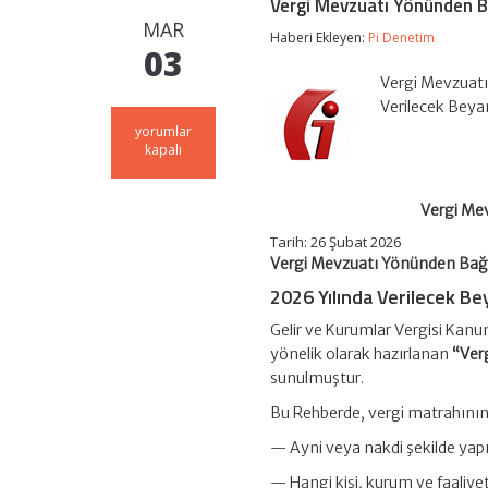
Vergi Mevzuatı Yönünden Ba
MAR
Haberi Ekleyen:
Pi Denetim
03
Vergi Mevzuatı
Verilecek Beya
Vergi
yorumlar
Mevzuatı
kapalı
Yönünden
Bağış
ve
Vergi Me
Yardımlar
Rehberi
Tarih:
26 Şubat 2026
Yayımlandı
Vergi Mevzuatı Yönünden Bağı
için
2026 Yılında Verilecek
Be
Gelir ve Kurumlar Vergisi Kanu
yönelik olarak hazırlanan
“Ver
sunulmuştur.
Bu Rehberde, vergi matrahının 
— Ayni veya nakdi şekilde yap
— Hangi kişi, kurum ve faaliyet