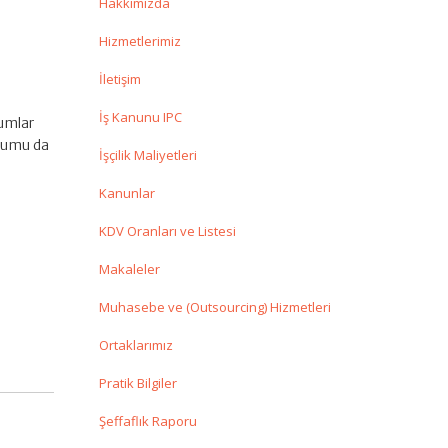
Hakkımızda
Hizmetlerimiz
İletişim
İş Kanunu IPC
rumlar
urumu da
İşçilik Maliyetleri
Kanunlar
KDV Oranları ve Listesi
Makaleler
Muhasebe ve (Outsourcing) Hizmetleri
Ortaklarımız
Pratik Bilgiler
Şeffaflık Raporu