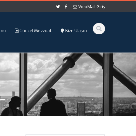
WebMail Giriş
oru
Güncel Mevzuat
Bize Ulaşın