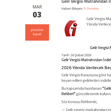
Gelir Vergisi Matrahından İ
MAR
Haberi Ekleyen:
Pi Denetim
03
Gelir Vergisi M
Yılında Verile
Gelir
yorumlar
Vergisi
kapalı
Matrahından
İndirilecek
Hayat
Gelir Vergisi
Şahıs
Sigorta
Tarih:
26 Şubat 2026
Primleri
Gelir Vergisi Matrahından İndi
Rehberi
2026 Yılında Verilecek
Be
için
Gelir Vergisi Kanununa göre hay
beyan edilen gelirlerden indir
Bu kapsamda hazırlanan
“Geli
Rehberi”
güncellenerek kullan
Söz konusu Rehberde;
— Gelir vergisi matrahından ind