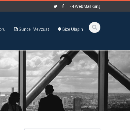
WebMail Giriş
oru
Güncel Mevzuat
Bize Ulaşın