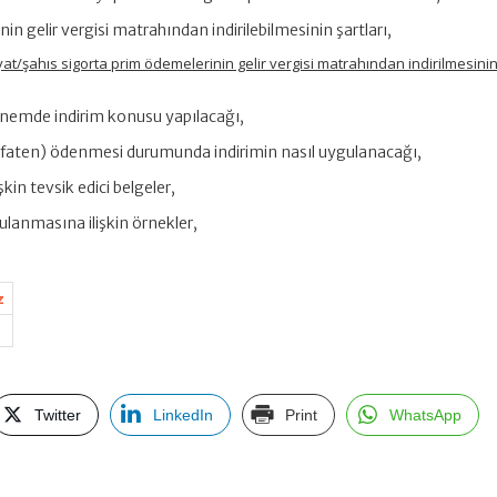
in gelir vergisi matrahından indirilebilmesinin şartları,
at/şahıs sigorta prim ödemelerinin gelir vergisi matrahından indirilmesini
önemde indirim konusu yapılacağı,
defaten) ödenmesi durumunda indirimin nasıl uygulanacağı,
kin tevsik edici belgeler,
ulanmasına ilişkin örnekler,
z
Twitter
LinkedIn
Print
WhatsApp