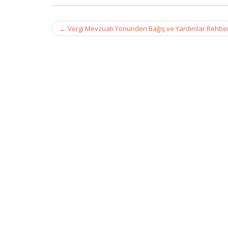
Post
←
Vergi Mevzuatı Yönünden Bağış ve Yardımlar Rehber
navigation