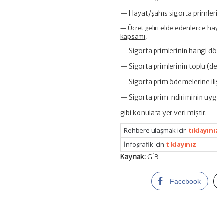
— Hayat/şahıs sigorta primlerin
— Ücret geliri elde edenlerde hay
kapsamı,
— Sigorta primlerinin hangi d
— Sigorta primlerinin toplu (
— Sigorta prim ödemelerine iliş
— Sigorta prim indiriminin uyg
gibi konulara yer verilmiştir.
Rehbere ulaşmak için
tıklayını
İnfografik için
tıklayınız
Kaynak:
GİB
Facebook