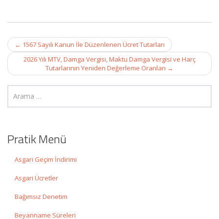
Post
←
1567 Sayılı Kanun İle Düzenlenen Ücret Tutarları
navigation
2026 Yılı MTV, Damga Vergisi, Maktu Damga Vergisi ve Harç
Tutarlarının Yeniden Değerleme Oranları
→
Pratik Menü
Asgari Geçim İndirimi
Asgari Ücretler
Bağımsız Denetim
Beyanname Süreleri