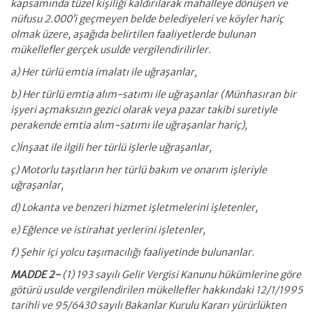
kapsamında tüzel kişiliği kaldırılarak mahalleye dönüşen ve
nüfusu 2.000’i geçmeyen belde belediyeleri ve köyler hariç
olmak üzere, aşağıda belirtilen faaliyetlerde bulunan
mükellefler gerçek usulde vergilendirilirler.
a) Her türlü emtia imalatı ile uğraşanlar,
b) Her türlü emtia alım-satımı ile uğraşanlar (Münhasıran bir
işyeri açmaksızın gezici olarak veya pazar takibi suretiyle
perakende emtia alım-satımı ile uğraşanlar hariç),
c)İnşaat ile ilgili her türlü işlerle uğraşanlar,
ç) Motorlu taşıtların her türlü bakım ve onarım işleriyle
uğraşanlar,
d) Lokanta ve benzeri hizmet işletmelerini işletenler,
e) Eğlence ve istirahat yerlerini işletenler,
f) Şehir içi yolcu taşımacılığı faaliyetinde bulunanlar.
MADDE 2-
(1) 193 sayılı Gelir Vergisi Kanunu hükümlerine göre
götürü usulde vergilendirilen mükellefler hakkındaki 12/1/1995
tarihli ve 95/6430 sayılı Bakanlar Kurulu Kararı yürürlükten