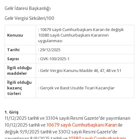
Gelir İdaresi Başkanlığı
Gelir Vergisi Sirküleri/100
: 10679 sayılı Cumhurbaşkanı Kararı ile değişik
Konusu
10380 sayılı Cumhurbaşkanı Kararının
uygulanması
Tarihi
: 29/12/2025
Sayısı
: GVK-100/2025-1
İlgili olduğu
: Gelir Vergisi Kanunu Madde 46, 47, 48 ve 51
maddeler
İlgili olduğu
kazanç
: Gerçek ve Basit Usulde Ticari Kazançlar
türleri
1. Giriş
11/12/2025 tarihli ve 33104 sayılı Resmi Gazete’de yayımlanan
10/12/2025 tarihli ve
10679 sayılı Cumhurbaşkanı Kararı
ile
değişik 9/9/2025 tarihli ve 33012 sayılı Resmi Gazete’de
yayımlanan 8/9/2025 tarihli ve
10380 sayılı Cumhurbaşkanı