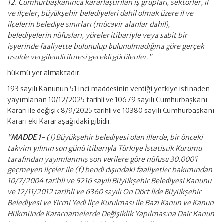
12. Cumhurbaşkanınca kararlaştırılan iş grupları, sektörler, il
ve ilçeler, büyükşehir belediyeleri dahil olmak üzere il ve
ilçelerin belediye sınırları (mücavir alanlar dahil),
belediyelerin nüfusları, yöreler itibariyle veya sabit bir
işyerinde faaliyette bulunulup bulunulmadığına göre gerçek
usulde vergilendirilmesi gerekli görülenler.”
hükmü yer almaktadır.
193 sayılı Kanunun 51 inci maddesinin verdiği yetkiye istinaden
yayımlanan 10/12/2025 tarihli ve 10679 sayılı Cumhurbaşkanı
Kararı ile değişik 8/9/2025 tarihli ve 10380 sayılı Cumhurbaşkanı
Kararı eki Karar aşağıdaki gibidir.
“
MADDE 1-
(1) Büyükşehir belediyesi olan illerde, bir önceki
takvim yılının son günü itibarıyla Türkiye İstatistik Kurumu
tarafından yayımlanmış son verilere göre nüfusu 30.000’i
geçmeyen ilçeler ile (f) bendi dışındaki faaliyetler bakımından
10/7/2004 tarihli ve 5216 sayılı Büyükşehir Belediyesi Kanunu
ve 12/11/2012 tarihli ve 6360 sayılı On Dört İlde Büyükşehir
Belediyesi ve Yirmi Yedi İlçe Kurulması ile Bazı Kanun ve Kanun
Hükmünde Kararnamelerde Değişiklik Yapılmasına Dair Kanun