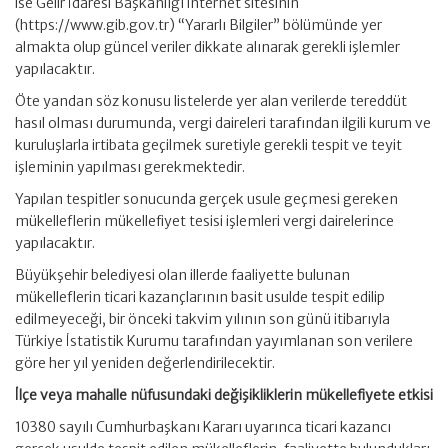
ise Gelir İdaresi Başkanlığı internet sitesinin
(https://www.gib.gov.tr) “Yararlı Bilgiler” bölümünde yer
almakta olup güncel veriler dikkate alınarak gerekli işlemler
yapılacaktır.
Öte yandan söz konusu listelerde yer alan verilerde tereddüt
hasıl olması durumunda, vergi daireleri tarafından ilgili kurum ve
kuruluşlarla irtibata geçilmek suretiyle gerekli tespit ve teyit
işleminin yapılması gerekmektedir.
Yapılan tespitler sonucunda gerçek usule geçmesi gereken
mükelleflerin mükellefiyet tesisi işlemleri vergi dairelerince
yapılacaktır.
Büyükşehir belediyesi olan illerde faaliyette bulunan
mükelleflerin ticari kazançlarının basit usulde tespit edilip
edilmeyeceği, bir önceki takvim yılının son günü itibarıyla
Türkiye İstatistik Kurumu tarafından yayımlanan son verilere
göre her yıl yeniden değerlendirilecektir.
İlçe veya mahalle nüfusundaki değişikliklerin mükellefiyete etkisi
10380 sayılı Cumhurbaşkanı Kararı uyarınca ticari kazancı