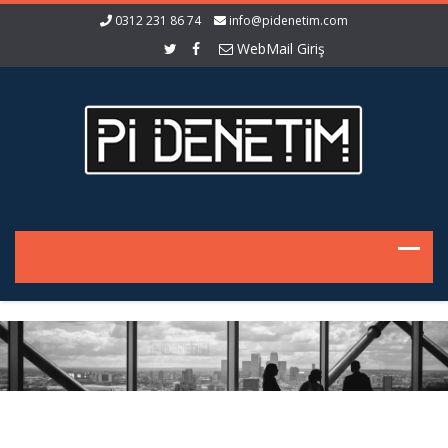
0312 231 86 74
info@pidenetim.com
WebMail Giriş