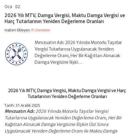
Oca
02
2026
yorumlar kapalı
Yılı
2026 Yılı MTV, Damga Vergisi, Maktu Damga Vergisi ve
MTV,
Harç Tutarlarının Yeniden Değerleme Oranları
Damga
Vergisi,
Haberi Ekleyen:
Pi Denetim
Maktu
Damga
Vergisi
Mevzuatın Adı: 2026 Yılında Motorlu Taşıtlar
ve
Vergisi Tutarlarına Uygulanacak Yeniden
Harç
Değerleme Oranı, Her Bir Kağıttan Alınacak
Tutarlarının
Damga Vergisine İlişki…
Yeniden
Değerleme
Oranları
için
2026 Yılı MTV, Damga Vergisi, Maktu Damga Vergisi ve Harç
Tutarlarının Yeniden Değerleme Oranları
Tarih:
31 Aralık 2025
Mevzuatın Adı:
2026 Yılında Motorlu Taşıtlar Vergisi
Tutarlarına Uygulanacak Yeniden Değerleme Oranı, Her Bir
Kağıttan Alınacak Damga Vergisine İlişkin Üst Sınıra
Uygulanacak Yeniden Değerleme Oranı ile Maktu Damga