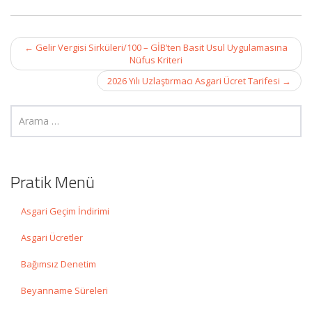
Post
←
Gelir Vergisi Sirküleri/100 – GİB’ten Basit Usul Uygulamasına
navigation
Nüfus Kriteri
2026 Yılı Uzlaştırmacı Asgari Ücret Tarifesi
→
Pratik Menü
Asgari Geçim İndirimi
Asgari Ücretler
Bağımsız Denetim
Beyanname Süreleri