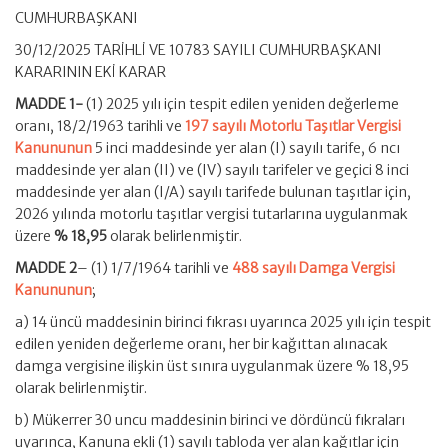
CUMHURBAŞKANI
30/12/2025 TARİHLİ VE 10783 SAYILI CUMHURBAŞKANI
KARARININ EKİ KARAR
MADDE 1-
(1) 2025 yılı için tespit edilen yeniden değerleme
oranı, 18/2/1963 tarihli ve
197 sayılı Motorlu Taşıtlar Vergisi
Kanununun
5 inci maddesinde yer alan (I) sayılı tarife, 6 ncı
maddesinde yer alan (II) ve (IV) sayılı tarifeler ve geçici 8 inci
maddesinde yer alan (I/A) sayılı tarifede bulunan taşıtlar için,
2026 yılında motorlu taşıtlar vergisi tutarlarına uygulanmak
üzere
% 18,95
olarak belirlenmiştir.
MADDE 2
– (1) 1/7/1964 tarihli ve
488 sayılı Damga Vergisi
Kanununun
;
a) 14 üncü maddesinin birinci fıkrası uyarınca 2025 yılı için tespit
edilen yeniden değerleme oranı, her bir kağıttan alınacak
damga vergisine ilişkin üst sınıra uygulanmak üzere % 18,95
olarak belirlenmiştir.
b) Mükerrer 30 uncu maddesinin birinci ve dördüncü fıkraları
uyarınca, Kanuna ekli (1) sayılı tabloda yer alan kağıtlar için