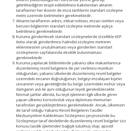
getirilmediğinin tespit edilebilmesi bakımından aktarım
taraflarının her ikisinin de imza tarihlerini standart sözleşme
metni üzerinde belirtmeleri gerekmektedir.
Aktarım taraflarının adres, irtibat noktası, imzacı isimleri veya
benzeri bilgilerinin standart sözleşme metninde açıkça
belirtilmesi gerekmektedir.
Kuruma gönderilecek standart sözleşmelerde (özellikle KEP
iletisi olarak gönderilmesi halinde) sözleşme metninin
eklenmesinin unutulmaması veya gönderilen standart
sözleşmenin sayfalarında eksiklik bulunmaması
gerekmektedir.
Kuruma yapılacak bildirimlerde yabancı ülke makamlarınca
düzenlenmiş resmî belgelere de yer verilmesi mümkün
olduğundan, yabancı ülkelerde düzenlenmiş resmî belgeler
üzerindeki imzanın doğruluğunun, belgeyi imzalayan kişinin
unvanının veya gerektiğinde bu belge üzerindeki mühür veya
damganın aslı ile aynı olduğunun teyidi gerekebilecektir.
Normal şartlar altında, bu teyit işleminin ilgili ülkede görev
yapan ülkemiz konsolosluk veya diplomasi memurları
tarafından gerçekleştirilmesi gerekmektedir. Ancak, ülkemizin
de taraf olduğu Yabancı Resmî Belgelerin Tasdiki
Mecburiyetinin Kaldırılması Sözleşmesi çerçevesinde bu
Sözleşmeye taraf devletlerde düzenlenmiş resmî belgeler söz
konusu tasdik işleminden bağışık tutulmuş olup; apostil