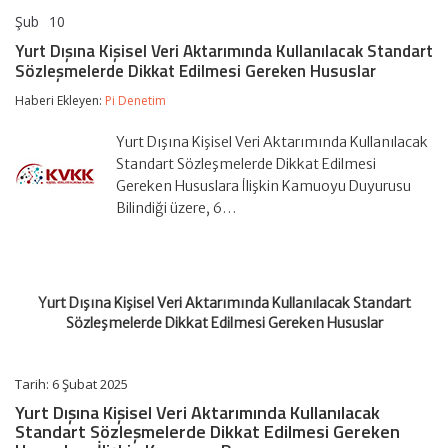
Şub
10
Yurt
yorumlar kapalı
Dışına
Yurt Dışına Kişisel Veri Aktarımında Kullanılacak Standart
Kişisel
Sözleşmelerde Dikkat Edilmesi Gereken Hususlar
Veri
Aktarımında
Haberi Ekleyen:
Pi Denetim
Kullanılacak
Standart
Sözleşmelerde
Yurt Dışına Kişisel Veri Aktarımında Kullanılacak
Dikkat
Standart Sözleşmelerde Dikkat Edilmesi
Edilmesi
Gereken Hususlara İlişkin Kamuoyu Duyurusu
Gereken
Bilindiği üzere, 6…
Hususlar
için
Yurt Dışına Kişisel Veri Aktarımında Kullanılacak Standart
Sözleşmelerde Dikkat Edilmesi Gereken Hususlar
Tarih: 6 Şubat 2025
Yurt Dışına Kişisel Veri Aktarımında Kullanılacak
Standart Sözleşmelerde Dikkat Edilmesi Gereken