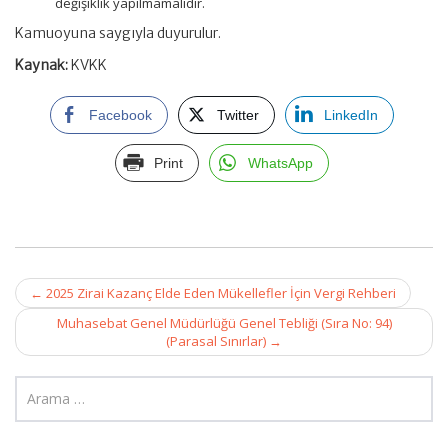
değişiklik yapılmamalıdır.
Kamuoyuna saygıyla duyurulur.
Kaynak:
KVKK
Facebook
Twitter
LinkedIn
Print
WhatsApp
Post
←
2025 Zirai Kazanç Elde Eden Mükellefler İçin Vergi Rehberi
navigation
Muhasebat Genel Müdürlüğü Genel Tebliği (Sıra No: 94)
(Parasal Sınırlar)
→