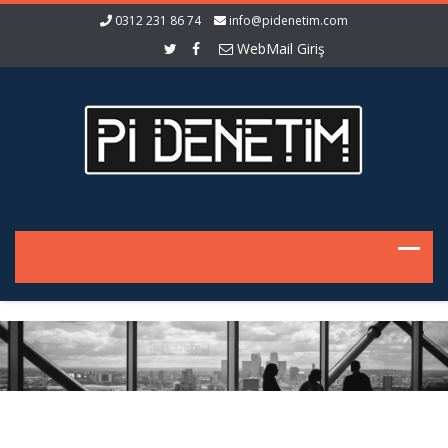
0312 231 86 74
info@pidenetim.com
WebMail Giriş