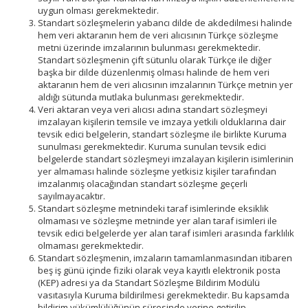
uygun olması gerekmektedir.
Standart sözleşmelerin yabancı dilde de akdedilmesi halinde
hem veri aktaranın hem de veri alıcısının Türkçe sözleşme
metni üzerinde imzalarının bulunması gerekmektedir.
Standart sözleşmenin çift sütunlu olarak Türkçe ile diğer
başka bir dilde düzenlenmiş olması halinde de hem veri
aktaranın hem de veri alıcısının imzalarının Türkçe metnin yer
aldığı sütunda mutlaka bulunması gerekmektedir.
Veri aktaran veya veri alıcısı adına standart sözleşmeyi
imzalayan kişilerin temsile ve imzaya yetkili olduklarına dair
tevsik edici belgelerin, standart sözleşme ile birlikte Kuruma
sunulması gerekmektedir. Kuruma sunulan tevsik edici
belgelerde standart sözleşmeyi imzalayan kişilerin isimlerinin
yer almaması halinde sözleşme yetkisiz kişiler tarafından
imzalanmış olacağından standart sözleşme geçerli
sayılmayacaktır.
Standart sözleşme metnindeki taraf isimlerinde eksiklik
olmaması ve sözleşme metninde yer alan taraf isimleri ile
tevsik edici belgelerde yer alan taraf isimleri arasında farklılık
olmaması gerekmektedir.
Standart sözleşmenin, imzaların tamamlanmasından itibaren
beş iş günü içinde fiziki olarak veya kayıtlı elektronik posta
(KEP) adresi ya da Standart Sözleşme Bildirim Modülü
vasıtasıyla Kuruma bildirilmesi gerekmektedir. Bu kapsamda
bildirim yükümlülüğünün süresinde yerine getirilip