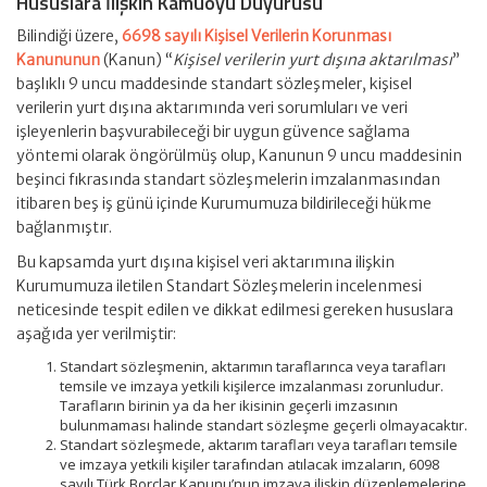
Hususlara İlişkin Kamuoyu Duyurusu
Bilindiği üzere,
6698 sayılı Kişisel Verilerin Korunması
Kanununun
(Kanun) “
Kişisel verilerin yurt dışına aktarılması
”
başlıklı 9 uncu maddesinde standart sözleşmeler, kişisel
verilerin yurt dışına aktarımında veri sorumluları ve veri
işleyenlerin başvurabileceği bir uygun güvence sağlama
yöntemi olarak öngörülmüş olup, Kanunun 9 uncu maddesinin
beşinci fıkrasında standart sözleşmelerin imzalanmasından
itibaren beş iş günü içinde Kurumumuza bildirileceği hükme
bağlanmıştır.
Bu kapsamda yurt dışına kişisel veri aktarımına ilişkin
Kurumumuza iletilen Standart Sözleşmelerin incelenmesi
neticesinde tespit edilen ve dikkat edilmesi gereken hususlara
aşağıda yer verilmiştir:
Standart sözleşmenin, aktarımın taraflarınca veya tarafları
temsile ve imzaya yetkili kişilerce imzalanması zorunludur.
Tarafların birinin ya da her ikisinin geçerli imzasının
bulunmaması halinde standart sözleşme geçerli olmayacaktır.
Standart sözleşmede, aktarım tarafları veya tarafları temsile
ve imzaya yetkili kişiler tarafından atılacak imzaların, 6098
sayılı Türk Borçlar Kanunu’nun imzaya ilişkin düzenlemelerine