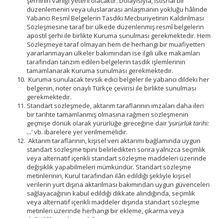
şerhinin varlığı yeterli olacaktır. Dolayısıyla, istisnai bir
düzenlemenin veya uluslararası anlaşmanın yokluğu hâlinde
Yabancı Resmî Belgelerin Tasdiki Mecburiyetinin Kaldırılması
Sözleşmesine taraf bir ülkede düzenlenmiş resmî belgelerin
apostil şerhi ile birlikte Kuruma sunulması gerekmektedir. Hem
Sözleşmeye taraf olmayan hem de herhangi bir muafiyetten
yararlanmayan ülkeler bakımından ise ilgili ülke makamları
tarafından tanzim edilen belgelerin tasdik işlemlerinin
tamamlanarak Kuruma sunulması gerekmektedir.
Kuruma sunulacak tevsik edici belgeler ile yabancı dildeki her
belgenin, noter onaylı Türkçe çevirisi ile birlikte sunulması
gerekmektedir.
Standart sözleşmede, aktarım taraflarının imzaları daha ileri
bir tarihte tamamlanmış olmasına rağmen sözleşmenin
geçmişe dönük olarak yürürlüğe gireceğine dair ‘
yürürlük tarihi:
…
’ vb. ibarelere yer verilmemelidir.
Aktarım taraflarının, kişisel veri aktarımı bağlamında uygun
standart sözleşme tipini belirledikten sonra yalnızca seçimlik
veya alternatif içerikli standart sözleşme maddeleri üzerinde
değişiklik yapabilmeleri mümkündür. Standart sözleşme
metinlerinin, Kurul tarafından ilân edildiği şekliyle kişisel
verilerin yurt dışına aktarılması bakımından uygun güvenceleri
sağlayacağının kabul edildiği dikkate alındığında, seçimlik
veya alternatif içerikli maddeler dışında standart sözleşme
metinleri üzerinde herhangi bir ekleme, çıkarma veya