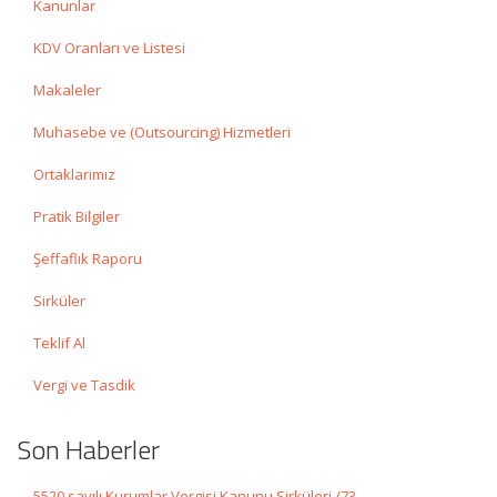
Kanunlar
KDV Oranları ve Listesi
Makaleler
Muhasebe ve (Outsourcing) Hizmetleri
Ortaklarımız
Pratik Bilgiler
Şeffaflık Raporu
Sirküler
Teklif Al
Vergi ve Tasdik
Son Haberler
5520 sayılı Kurumlar Vergisi Kanunu Sirküleri /73