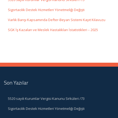
Sigortacılık Destek Hizmetleri Yönetmeliği Değişti
Varlık Barışı Kapsamında Defter-Beyan Sistemi Kayıt Kılavuzu
SGK İş Kazaları ve Meslek Hastalıkları İstatistikleri – 2025
Son Yazılar
5520 sayılı Kurumlar Vergisi Kanunu Sirküleri /73
Sigortacılık Destek Hizmetleri Yönetmeliği Değişti