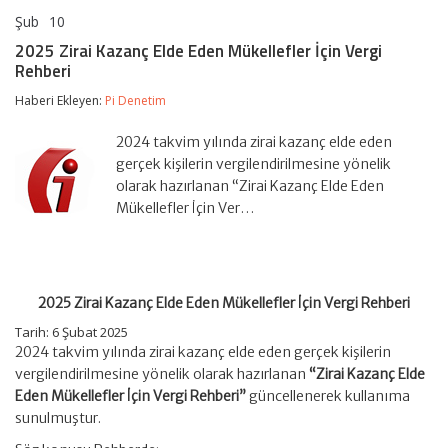
Şub
10
2025
yorumlar kapalı
Zirai
2025 Zirai Kazanç Elde Eden Mükellefler İçin Vergi
Kazanç
Rehberi
Elde
Eden
Haberi Ekleyen:
Pi Denetim
Mükellefler
İçin
Vergi
2024 takvim yılında zirai kazanç elde eden
Rehberi
gerçek kişilerin vergilendirilmesine yönelik
için
olarak hazırlanan “Zirai Kazanç Elde Eden
Mükellefler İçin Ver…
2025 Zirai Kazanç Elde Eden Mükellefler İçin Vergi Rehberi
Tarih: 6 Şubat 2025
2024 takvim yılında zirai kazanç elde eden gerçek kişilerin
vergilendirilmesine yönelik olarak hazırlanan
“Zirai Kazanç Elde
Eden Mükellefler İçin Vergi Rehberi”
güncellenerek kullanıma
sunulmuştur.