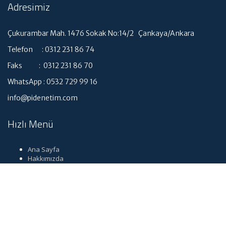
Adresimiz
Çukurambar Mah. 1476 Sokak No:14/2 Çankaya/Ankara
Telefon : 0312 231 86 74
Faks : 0312 231 86 70
WhatsApp : 0532 729 99 16
info@pidenetim.com
Hızlı Menü
Ana Sayfa
Hakkımızda
Hizmetlerimiz
Güncel Mevzuat
İletişim
Dil seçimi