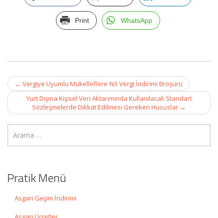
Print
WhatsApp
Post
←
Vergiye Uyumlu Mükelleflere %5 Vergi İndirimi Broşürü
navigation
Yurt Dışına Kişisel Veri Aktarımında Kullanılacak Standart
Sözleşmelerde Dikkat Edilmesi Gereken Hususlar
→
Pratik Menü
Asgari Geçim İndirimi
Asgari Ücretler