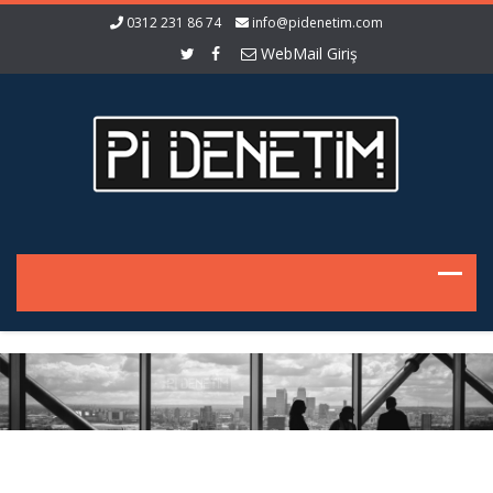
0312 231 86 74
info@pidenetim.com
WebMail Giriş