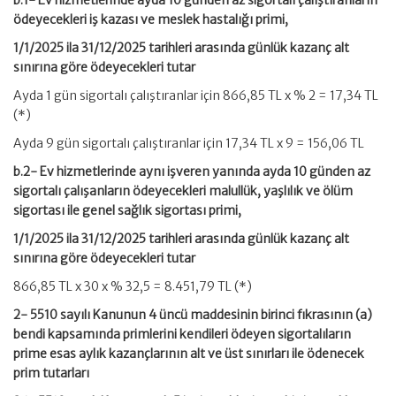
b.1- Ev hizmetlerinde ayda 10 günden az sigortalı çalıştıranların
ödeyecekleri iş kazası ve meslek hastalığı primi,
1/1/2025 ila 31/12/2025 tarihleri arasında günlük kazanç alt
sınırına göre ödeyecekleri tutar
Ayda 1 gün sigortalı çalıştıranlar için 866,85 TL x % 2 = 17,34 TL
(*)
Ayda 9 gün sigortalı çalıştıranlar için 17,34 TL x 9 = 156,06 TL
b.2- Ev hizmetlerinde aynı işveren yanında ayda 10 günden az
sigortalı çalışanların ödeyecekleri malullük, yaşlılık ve ölüm
sigortası ile genel sağlık sigortası primi,
1/1/2025 ila 31/12/2025 tarihleri arasında günlük kazanç alt
sınırına göre ödeyecekleri tutar
866,85 TL x 30 x % 32,5 = 8.451,79 TL (*)
2- 5510 sayılı Kanunun 4 üncü maddesinin birinci fıkrasının (a)
bendi kapsamında primlerini kendileri ödeyen sigortalıların
prime esas aylık kazançlarının alt ve üst sınırları ile ödenecek
prim tutarları