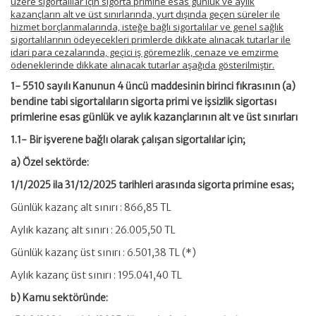
üzere sigortalılar için sigorta primine esas günlük ve aylık
kazançların alt ve üst sınırlarında, yurt dışında geçen süreler ile
hizmet borçlanmalarında, isteğe bağlı sigortalılar ve genel sağlık
sigortalılarının ödeyecekleri primlerde dikkate alınacak tutarlar ile
idari para cezalarında, geçici iş göremezlik, cenaze ve emzirme
ödeneklerinde dikkate alınacak tutarlar aşağıda gösterilmiştir.
1- 5510 sayılı Kanunun 4 üncü maddesinin birinci fıkrasının (a)
bendine tabi sigortalıların sigorta primi ve işsizlik sigortası
primlerine esas günlük ve aylık kazançlarının alt ve üst sınırları
1.1- Bir işverene bağlı olarak çalışan sigortalılar için;
a) Özel sektörde:
1/1/2025 ila 31/12/2025 tarihleri arasında sigorta primine esas;
Günlük kazanç alt sınırı : 866,85 TL
Aylık kazanç alt sınırı : 26.005,50 TL
Günlük kazanç üst sınırı : 6.501,38 TL (*)
Aylık kazanç üst sınırı : 195.041,40 TL
b) Kamu sektöründe: