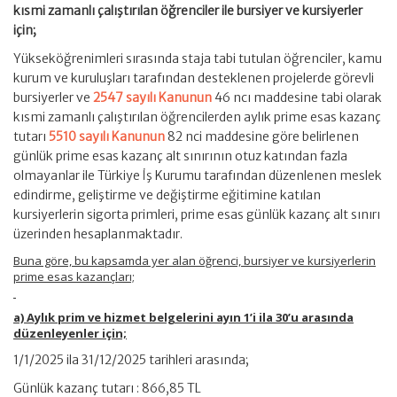
kısmi zamanlı çalıştırılan öğrenciler ile bursiyer ve kursiyerler
için;
Yükseköğrenimleri sırasında staja tabi tutulan öğrenciler, kamu
kurum ve kuruluşları tarafından desteklenen projelerde görevli
bursiyerler ve
2547 sayılı Kanunun
46 ncı maddesine tabi olarak
kısmi zamanlı çalıştırılan öğrencilerden aylık prime esas kazanç
tutarı
5510 sayılı Kanunun
82 nci maddesine göre belirlenen
günlük prime esas kazanç alt sınırının otuz katından fazla
olmayanlar ile Türkiye İş Kurumu tarafından düzenlenen meslek
edindirme, geliştirme ve değiştirme eğitimine katılan
kursiyerlerin sigorta primleri, prime esas günlük kazanç alt sınırı
üzerinden hesaplanmaktadır.
Buna göre, bu kapsamda yer alan öğrenci, bursiyer ve kursiyerlerin
prime esas kazançları;
a) Aylık prim ve hizmet belgelerini ayın 1’i ila 30’u arasında
düzenleyenler için;
1/1/2025 ila 31/12/2025 tarihleri arasında;
Günlük kazanç tutarı : 866,85 TL