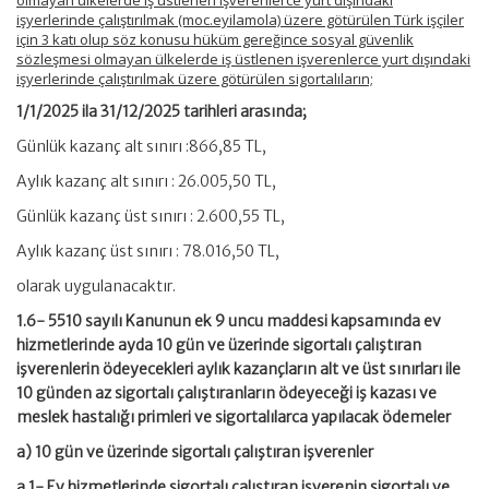
olmayan ülkelerde iş üstlenen işverenlerce yurt dışındaki
işyerlerinde çalıştırılmak (moc.eyilamola) üzere götürülen Türk işçiler
için 3 katı olup söz konusu hüküm gereğince sosyal güvenlik
sözleşmesi olmayan ülkelerde iş üstlenen işverenlerce yurt dışındaki
işyerlerinde çalıştırılmak üzere götürülen sigortalıların;
1/1/2025 ila 31/12/2025 tarihleri arasında;
Günlük kazanç alt sınırı :866,85 TL,
Aylık kazanç alt sınırı : 26.005,50 TL,
Günlük kazanç üst sınırı : 2.600,55 TL,
Aylık kazanç üst sınırı : 78.016,50 TL,
olarak uygulanacaktır.
1.6- 5510 sayılı Kanunun ek 9 uncu maddesi kapsamında ev
hizmetlerinde ayda 10 gün ve üzerinde sigortalı çalıştıran
işverenlerin ödeyecekleri aylık kazançların alt ve üst sınırları ile
10 günden az sigortalı çalıştıranların ödeyeceği iş kazası ve
meslek hastalığı primleri ve sigortalılarca yapılacak ödemeler
a) 10 gün ve üzerinde sigortalı çalıştıran işverenler
a.1- Ev hizmetlerinde sigortalı çalıştıran işverenin sigortalı ve