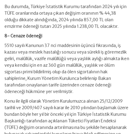
Bu durumda, Türkiye İstatistik Kurumu tarafından 2024 yılı için
TÜFE oranlarında ortaya çıkan değişim oranının % 44,38
olduğu dikkate alındığında, 2024 yılında 857,00 TL olan
emzirme ödeneği tutarı 2025 yılında 1.238,00 TL olacaktır.
8- Cenaze ödeneği
5510 sayılı Kanunun 37 nci maddesinin üçüncü fıkrasında, iş
kazası veya meslek hastalığı sonucu veya sürekli iş göremezlik
geliri, malûllük, vazife malûllüğü veya yaşlılık aylığı almakta iken
veya kendisi için en az 360 gün malûllük, yaşlılık ve ölüm
sigortası primi bildirilmiş olup da ölen sigortalının hak
sahiplerine, Kurum Yönetim Kurulunca belirlenip Bakan
tarafından onaylanan tarife üzerinden cenaze ödeneği
ödeneceği hükmüne yer verilmiştir.
Konu ile ilgili olarak Yönetim Kurulumuzca alınan 25/12/2009
tarihli ve 2009/407 sayılı karar ile 2010 yılından başlamak üzere
bundan böyle her yıl bir önceki yıl için Türkiye İstatistik Kurumu
Başkanlığı tarafından açıklanan Tüketici Fiyatları Endeksi
(TÜFE) değişim oranında artırılmasına bu şekilde hesaplanarak