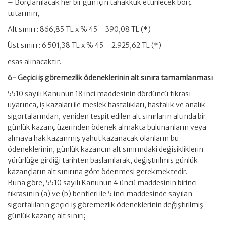
– Borçlanılacak her bir gün için tahakkuk ettirilecek borç
tutarının;
Alt sınırı : 866,85 TL x % 45 = 390,08 TL (*)
Üst sınırı : 6.501,38 TL x % 45 = 2.925,62 TL (*)
esas alınacaktır.
6- Geçici iş göremezlik ödeneklerinin alt sınıra tamamlanması
5510 sayılı Kanunun 18 inci maddesinin dördüncü fıkrası
uyarınca; iş kazaları ile meslek hastalıkları, hastalık ve analık
sigortalarından, yeniden tespit edilen alt sınırların altında bir
günlük kazanç üzerinden ödenek almakta bulunanların veya
almaya hak kazanmış yahut kazanacak olanların bu
ödeneklerinin, günlük kazancın alt sınırındaki değişikliklerin
yürürlüğe girdiği tarihten başlanılarak, değiştirilmiş günlük
kazançların alt sınırına göre ödenmesi gerekmektedir.
Buna göre, 5510 sayılı Kanunun 4 üncü maddesinin birinci
fıkrasının (a) ve (b) bentleri ile 5 inci maddesinde sayılan
sigortalıların geçici iş göremezlik ödeneklerinin değiştirilmiş
günlük kazanç alt sınırı;