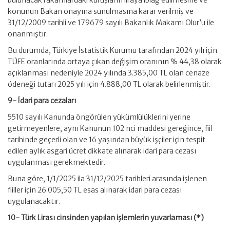
bulunacak rakamlardaki kuruşların liraya iblağ edilmesine ve
konunun Bakan onayına sunulmasına karar verilmiş ve
31/12/2009 tarihli ve 179679 sayılı Bakanlık Makamı Olur’u ile
onanmıştır.
Bu durumda, Türkiye İstatistik Kurumu tarafından 2024 yılı için
TÜFE oranlarında ortaya çıkan değişim oranının % 44,38 olarak
açıklanması nedeniyle 2024 yılında 3.385,00 TL olan cenaze
ödeneği tutarı 2025 yılı için 4.888,00 TL olarak belirlenmiştir.
9- İdari para cezaları
5510 sayılı Kanunda öngörülen yükümlülüklerini yerine
getirmeyenlere, aynı Kanunun 102 nci maddesi gereğince, fiil
tarihinde geçerli olan ve 16 yaşından büyük işçiler için tespit
edilen aylık asgari ücret dikkate alınarak idari para cezası
uygulanması gerekmektedir.
Buna göre, 1/1/2025 ila 31/12/2025 tarihleri arasında işlenen
fiiller için 26.005,50 TL esas alınarak idari para cezası
uygulanacaktır.
10- Türk Lirası cinsinden yapılan işlemlerin yuvarlaması (*)