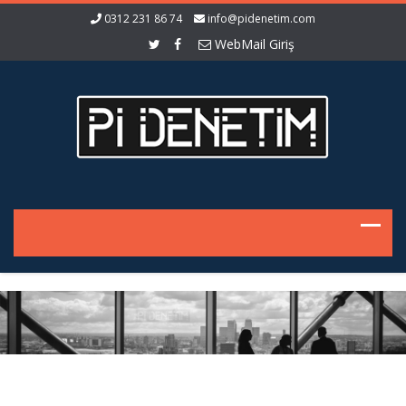
0312 231 86 74
info@pidenetim.com
WebMail Giriş