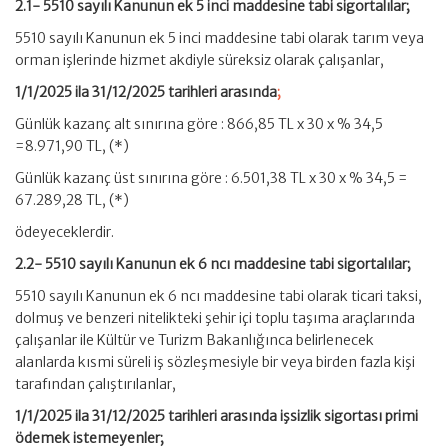
2.1- 5510 sayılı Kanunun ek 5 inci maddesine tabi sigortalılar;
5510 sayılı Kanunun ek 5 inci maddesine tabi olarak tarım veya
orman işlerinde hizmet akdiyle süreksiz olarak çalışanlar,
1/1/2025 ila 31/12/2025 tarihleri arasında
;
Günlük kazanç alt sınırına göre : 866,85 TL x 30 x % 34,5
=8.971,90 TL, (*)
Günlük kazanç üst sınırına göre : 6.501,38 TL x 30 x % 34,5 =
67.289,28 TL, (*)
ödeyeceklerdir.
2.2- 5510 sayılı Kanunun ek 6 ncı maddesine tabi sigortalılar;
5510 sayılı Kanunun ek 6 ncı maddesine tabi olarak ticari taksi,
dolmuş ve benzeri nitelikteki şehir içi toplu taşıma araçlarında
çalışanlar ile Kültür ve Turizm Bakanlığınca belirlenecek
alanlarda kısmi süreli iş sözleşmesiyle bir veya birden fazla kişi
tarafından çalıştırılanlar,
1/1/2025 ila 31/12/2025 tarihleri arasında işsizlik sigortası primi
ödemek istemeyenler;