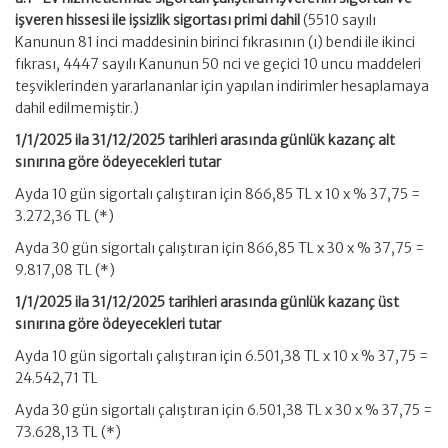
işveren hissesi ile işsizlik sigortası primi dahil
(5510 sayılı
Kanunun 81 inci maddesinin birinci fıkrasının (ı) bendi ile ikinci
fıkrası, 4447 sayılı Kanunun 50 nci ve geçici 10 uncu maddeleri
teşviklerinden yararlananlar için yapılan indirimler hesaplamaya
dahil edilmemiştir.)
1/1/2025 ila 31/12/2025 tarihleri arasında günlük kazanç alt
sınırına göre ödeyecekleri tutar
Ayda 10 gün sigortalı çalıştıran için 866,85 TL x 10 x % 37,75 =
3.272,36 TL (*)
Ayda 30 gün sigortalı çalıştıran için 866,85 TL x 30 x % 37,75 =
9.817,08 TL (*)
1/1/2025 ila 31/12/2025 tarihleri arasında günlük kazanç üst
sınırına göre ödeyecekleri tutar
Ayda 10 gün sigortalı çalıştıran için 6.501,38 TL x 10 x % 37,75 =
24.542,71 TL
Ayda 30 gün sigortalı çalıştıran için 6.501,38 TL x 30 x % 37,75 =
73.628,13 TL (*)