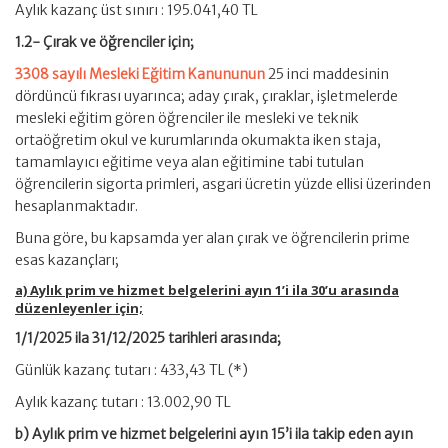
Aylık kazanç üst sınırı : 195.041,40 TL
1.2- Çırak ve öğrenciler için;
3308 sayılı Mesleki Eğitim Kanununun
25 inci maddesinin
dördüncü fıkrası uyarınca; aday çırak, çıraklar, işletmelerde
mesleki eğitim gören öğrenciler ile mesleki ve teknik
ortaöğretim okul ve kurumlarında okumakta iken staja,
tamamlayıcı eğitime veya alan eğitimine tabi tutulan
öğrencilerin sigorta primleri, asgari ücretin yüzde ellisi üzerinden
hesaplanmaktadır.
Buna göre, bu kapsamda yer alan çırak ve öğrencilerin prime
esas kazançları;
a) Aylık prim ve hizmet belgelerini ayın 1’i ila 30’u arasında
düzenleyenler için;
1/1/2025 ila 31/12/2025 tarihleri arasında;
Günlük kazanç tutarı : 433,43 TL (*)
Aylık kazanç tutarı : 13.002,90 TL
b) Aylık prim ve hizmet belgelerini ayın 15’i ila takip eden ayın