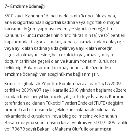
7- Emzirme ödeneği
5510 sayılı Kanunun 16 ıncı maddesinin üçüncü fıkrasında,
analık sigortasından sigortalı kadına veya sigortalı olmayan
karısının doğum yapması nedeniyle sigortalı erkeğe, bu
Kanunun 4 üncü maddesinin birinci fıkrasının (a) ve (b) bentleri
kapsamındaki sigortalılardan, kendi çalışmalarından dolayı gelir
veya aylık alan kadına ya da gelir veya aylık alan erkeğin
sigortalı olmayan eşine, her çocuk için yaşaması şartıyla
doğum tarihinde geçerli olan ve Kurum Yönetim Kurulunca
belirlenip, Bakan tarafından onaylanan tarife üzerinden
emzirme ödeneği verileceği hükme bağlanmıştır.
Konu ile ilgili olarak Yönetim Kurulumuzca alınan 25/12/2009
tarihli ve 2009/407 sayılı karar ile 2010 yılından başlamak üzere
bundan böyle her yıl bir önceki yıl için Türkiye İstatistik Kurumu
tarafından açıklanan Tüketici Fiyatları Endeksi (TÜFE) değişim
oranında artırılmasına bu şekilde hesaplanarak bulunacak
rakamlardaki kuruşların liraya iblağ edilmesine ve konunun
Bakan onayına sunulmasına karar verilmiş ve 31/12/2009 tarihli
ve 179679 sayılı Bakanlık Makamı Olur’u ile onanmıştır.