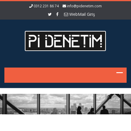
0312 231 86 74
info@pidenetim.com
WebMail Giriş