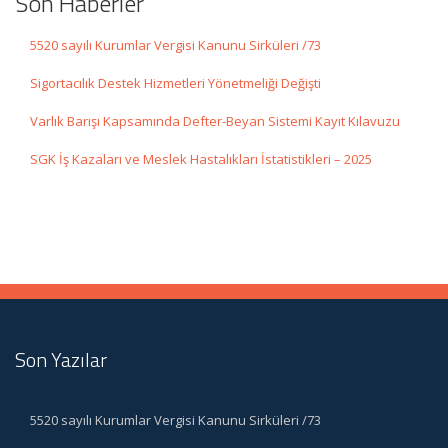
Son Haberler
5520 sayılı Kurumlar Vergisi Kanunu Sirküleri /73
Sigortacılık Destek Hizmetleri Yönetmeliği Değişti
Varlık Barışı Kapsamında Defter-Beyan Sistemi Kayıt Kılavuzu
SGK İş Kazaları ve Meslek Hastalıkları İstatistikleri – 2025
Son Yazılar
5520 sayılı Kurumlar Vergisi Kanunu Sirküleri /73