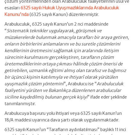
çözüm yöntemlerinden olan Arabuluculuk faaliyetlerinin usul ve
esasları
6325 sayılı Hukuk Uyuşmazlıklarında Arabuluculuk
Kanunu’nda
(6325 sayılı Kanun) düzenlenmiştir.
Arabuluculuk, 6325 sayılı Kanun’un 2 nci maddesinde
“
Sistematik teknikler uygulayarak, görüşmek ve
müzakerelerde bulunmak amacıyla tarafları bir araya getiren,
onların birbirlerini anlamalarını ve bu suretle çözümlerini
kendilerinin üretmesini sağlamak için aralarında iletişim
sürecinin kurulmasını gerçekleştiren, tarafların çözüm
üretemediklerinin ortaya çıkması hâlinde çözüm önerisi de
getirebilen, uzmanlık eğitimi almış olan tarafsız ve bağımsız
bir üçüncü kişinin katılımıyla ve ihtiyarî olarak yürütülen
uyuşmazlık çözüm yöntemini
”, Arabulucu ise “
Arabuluculuk
faaliyetini yürüten ve Bakanlıkça düzenlenen arabulucular
siciline kaydedilmiş bulunan gerçek kişiyi
” ifade eder şeklinde
tanımlanmıştır.
Arabulucuya başvuru yolu ihtiyari veya 6325 sayılı Kanun’un
18/A maddesi uyarınca dava şartı olarak uygulanmaktadır.
6325 sayılı Kanun’un “Tarafların aydınlatılması” başlıklı 11 inci