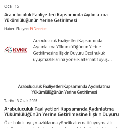
Oca
15
Arabuluculuk
yorumlar kapalı
Faaliyetleri
Arabuluculuk Faaliyetleri Kapsamında Aydınlatma
Kapsamında
Yükümlülüğünün Yerine Getirilmesi
Aydınlatma
Yükümlülüğünün
Haberi Ekleyen:
Pi Denetim
Yerine
Getirilmesi
için
Arabuluculuk Faaliyetleri Kapsamında
Aydınlatma Yükümlülüğünün Yerine
Getirilmesine İlişkin Duyuru Özel hukuk
uyuşmazlıklarına yönelik alternatif uyuş…
Arabuluculuk Faaliyetleri Kapsamında Aydınlatma
Yükümlülüğünün Yerine Getirilmesi
Tarih: 13 Ocak 2025
Arabuluculuk Faaliyetleri Kapsamında Aydınlatma
Yükümlülüğünün Yerine Getirilmesine İlişkin Duyuru
Özel hukuk uyuşmazlıklarına yönelik alternatif uyuşmazlık