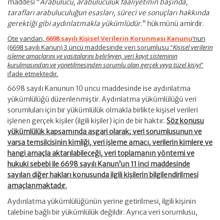
maddesi “
Arabulucu, arabuluculuk faaliyetinin başında,
tarafları arabuluculuğun esasları, süreci ve sonuçları hakkında
gerektiği gibi aydınlatmakla yükümlüdür.
” hükmünü amirdir.
Öte yandan,
6698 sayılı Kişisel Verilerin Korunması Kanunu
’nun
(6698 sayılı Kanun) 3 üncü maddesinde veri sorumlusu “
Kişisel verilerin
işleme amaçlarını ve vasıtalarını belirleyen, veri kayıt sisteminin
kurulmasından ve yönetilmesinden sorumlu olan gerçek veya tüzel kişiyi
”
ifade etmektedir.
6698 sayılı Kanunun 10 uncu maddesinde ise aydınlatma
yükümlülüğü düzenlenmiştir. Aydınlatma yükümlülüğü veri
sorumluları için bir yükümlülük olmakla birlikte kişisel verileri
işlenen gerçek kişiler (ilgili kişiler) için de bir haktır.
Söz konusu
yükümlülük kapsamında asgari olarak; veri sorumlusunun ve
varsa temsilcisinin kimliği, veri işleme amacı, verilerin kimlere ve
hangi amaçla aktarılabileceği, veri toplamanın yöntemi ve
hukuki sebebi ile 6698 sayılı Kanun’un 11 inci maddesinde
sayılan diğer hakları konusunda ilgili kişilerin bilgilendirilmesi
amaçlanmaktadır.
Aydınlatma yükümlülüğünün yerine getirilmesi, ilgili kişinin
talebine bağlı bir yükümlülük değildir. Ayrıca veri sorumlusu,