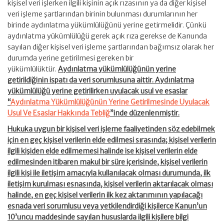
kişisel veri işlerken ilgili kişinin açık rızasının ya da diğer kişisel
veri işleme şartlarından birinin bulunması durumlarının her
birinde aydınlatma yükümlülüğünü yerine getirmelidir. Çünkü
aydınlatma yükümlülüğü gerek açık rıza gerekse de Kanunda
sayılan diğer kişisel veri işleme şartlarından bağımsız olarak her
durumda yerine getirilmesi gereken bir
yükümlülüktür.
Aydınlatma yükümlülüğünün yerine
getirildiğinin ispatı da veri sorumlusuna aittir. Aydınlatma
yükümlülüğü yerine getirilirken uyulacak usul ve esaslar
“
Aydınlatma Yükümlülüğünün Yerine Getirilmesinde Uyulacak
Usul Ve Esaslar Hakkında Tebliğ
”inde düzenlenmiştir.
Hukuka uygun bir kişisel veri işleme faaliyetinden söz edebilmek
için en geç kişisel verilerin elde edilmesi sırasında; kişisel verilerin
ilgili kişiden elde edilmemesi halinde ise kişisel verilerin elde
edilmesinden itibaren makul bir süre içerisinde, kişisel verilerin
ilgili kişi ile iletişim amacıyla kullanılacak olması durumunda, ilk
iletişim kurulması esnasında, kişisel verilerin aktarılacak olması
halinde, en geç kişisel verilerin ilk kez aktarımının yapılacağı
esnada veri sorumlusu veya yetkilendirdiği kişilerce Kanun’un
10’uncu maddesinde sayılan hususlarda ilgili kişilere bilgi