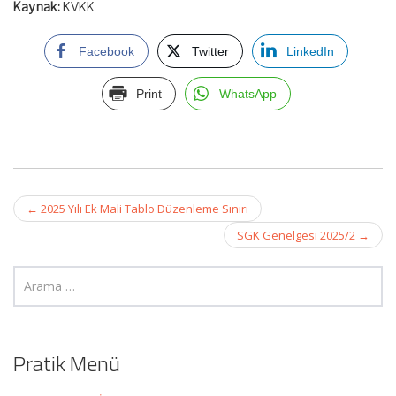
Kaynak:
KVKK
Facebook
Twitter
LinkedIn
Print
WhatsApp
Post
←
2025 Yılı Ek Mali Tablo Düzenleme Sınırı
navigation
SGK Genelgesi 2025/2
→
Pratik Menü