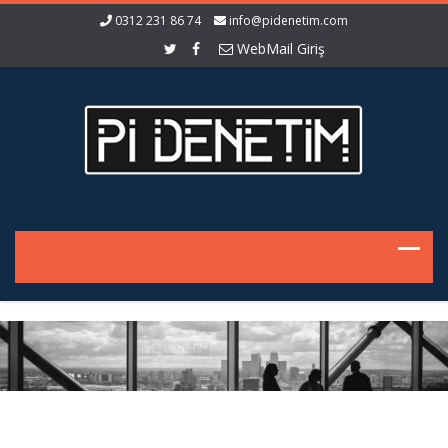
0312 231 86 74
info@pidenetim.com
WebMail Giriş