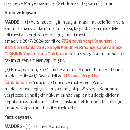
Hazine ve Maliye Bakanlığı (Gelir İdaresi Başkanlığı)’ndan:
Amaç ve kapsam
MADDE 1-
(1) Vergi güvenliğinin sağlanması, mükelleflerin vergi
kanunlarına uyumlarının artırılması, kayıt dışılıkla mücadele
edilmesi ve vergi adaletinin güçlendirilmesi
amacıyla 28/7/2024 tarihli ve
7524 sayılı Vergi Kanunları ile
Bazı Kanunlarda ve 375 Sayılı Kanun Hükmünde Kararnamede
Değişiklik Yapılmasına Dair Kanun
ile bazı vergi kanunlarında bir
takım düzenlemeler yapılmıştır.
(2) Bu kapsamda, 7524 sayılı Kanunun 9 uncu, 11 inci ve 13 üncü
maddeleri ile 4/1/1961 tarihli ve
213 sayılı Vergi Usul
Kanununun
344 üncü, 353 üncü ve mükerrer 355 inci
maddelerinde değişiklikler yapılmış olup, 213 sayılı Kanunun
vergi cezalarına ilişkin hükümlerinde yapılan bu değişikliklerin
uygulanmasına ilişkin usul ve esasların belirlenmesi bu Tebliğin
amaç ve kapsamını teşkil etmektedir.
Yasal dayanak
MADDE 2-
(1) 213 sayılı Kanunun;