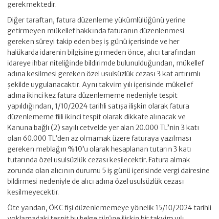
gerekmektedir.
Diğer taraftan, fatura düzenleme yükümlülüğünü yerine
getirmeyen mükellef hakkında faturanın düzenlenmesi
gereken süreyi takip eden beş iş günü içerisinde ve her
halükarda idarenin bilgisine girmeden önce, alıcı tarafından
idareye ihbar niteliğinde bildirimde bulunulduğundan, mükellef
adına kesilmesi gereken özel usulsüzlük cezası 3 kat artırımlı
şekilde uygulanacaktır. Aynı takvim yılı içerisinde mükellef
adına ikinci kez fatura düzenlememe nedeniyle tespit
yapıldığından, 1/10/2024 tarihli satışa ilişkin olarak fatura
düzenlememe fiili ikinci tespit olarak dikkate alınacak ve
Kanuna bağlı (2) sayılı cetvelde yer alan 20.000 TL’nin 3 katı
olan 60.000 TL’den az olmamak üzere faturaya yazılması
gereken meblağın %10’u olarak hesaplanan tutarın 3 katı
tutarında özel usulsüzlük cezası kesilecektir. Fatura almak
zorunda olan alıcının durumu 5 iş günü içerisinde vergi dairesine
bildirmesi nedeniyle de alıcı adına özel usulsüzlük cezası
kesilmeyecektir.
Öte yandan, ÖKC fişi düzenlememeye yönelik 15/10/2024 tarihli
yoklamadaki tespit bu belge türüne ilişkin bir takvim yılı