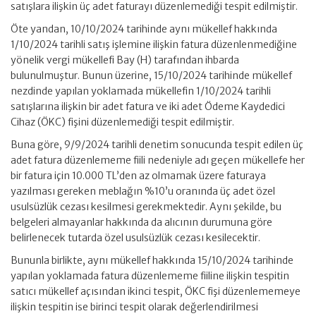
satışlara ilişkin üç adet faturayı düzenlemediği tespit edilmiştir.
Öte yandan, 10/10/2024 tarihinde aynı mükellef hakkında
1/10/2024 tarihli satış işlemine ilişkin fatura düzenlenmediğine
yönelik vergi mükellefi Bay (H) tarafından ihbarda
bulunulmuştur. Bunun üzerine, 15/10/2024 tarihinde mükellef
nezdinde yapılan yoklamada mükellefin 1/10/2024 tarihli
satışlarına ilişkin bir adet fatura ve iki adet Ödeme Kaydedici
Cihaz (ÖKC) fişini düzenlemediği tespit edilmiştir.
Buna göre, 9/9/2024 tarihli denetim sonucunda tespit edilen üç
adet fatura düzenlememe fiili nedeniyle adı geçen mükellefe her
bir fatura için 10.000 TL’den az olmamak üzere faturaya
yazılması gereken meblağın %10’u oranında üç adet özel
usulsüzlük cezası kesilmesi gerekmektedir. Aynı şekilde, bu
belgeleri almayanlar hakkında da alıcının durumuna göre
belirlenecek tutarda özel usulsüzlük cezası kesilecektir.
Bununla birlikte, aynı mükellef hakkında 15/10/2024 tarihinde
yapılan yoklamada fatura düzenlememe fiiline ilişkin tespitin
satıcı mükellef açısından ikinci tespit, ÖKC fişi düzenlememeye
ilişkin tespitin ise birinci tespit olarak değerlendirilmesi