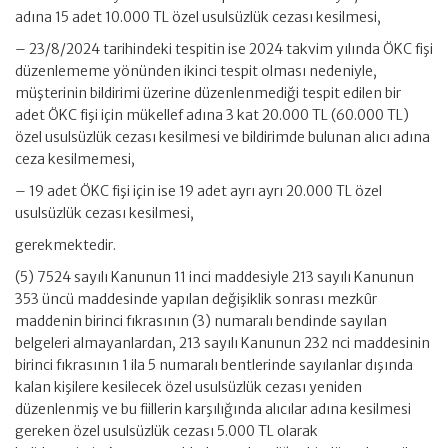
adına 15 adet 10.000 TL özel usulsüzlük cezası kesilmesi,
– 23/8/2024 tarihindeki tespitin ise 2024 takvim yılında ÖKC fişi
düzenlememe yönünden ikinci tespit olması nedeniyle,
müşterinin bildirimi üzerine düzenlenmediği tespit edilen bir
adet ÖKC fişi için mükellef adına 3 kat 20.000 TL (60.000 TL)
özel usulsüzlük cezası kesilmesi ve bildirimde bulunan alıcı adına
ceza kesilmemesi,
– 19 adet ÖKC fişi için ise 19 adet ayrı ayrı 20.000 TL özel
usulsüzlük cezası kesilmesi,
gerekmektedir.
(5) 7524 sayılı Kanunun 11 inci maddesiyle 213 sayılı Kanunun
353 üncü maddesinde yapılan değişiklik sonrası mezkûr
maddenin birinci fıkrasının (3) numaralı bendinde sayılan
belgeleri almayanlardan, 213 sayılı Kanunun 232 nci maddesinin
birinci fıkrasının 1 ila 5 numaralı bentlerinde sayılanlar dışında
kalan kişilere kesilecek özel usulsüzlük cezası yeniden
düzenlenmiş ve bu fiillerin karşılığında alıcılar adına kesilmesi
gereken özel usulsüzlük cezası 5.000 TL olarak