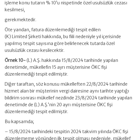
işleme konu tutarın % 10’u nispetinde özel usulsüzlük cezası
kesilmesi,
gerekmektedir.
Öte yandan, fatura düzenlemediği tespit edilen
(K) Limited Şirketi hakkında, bu fiili nedeniyle yıl içerisinde
yapılmış tespit sayısına göre belirlenecek tutarda özel
usulsüzlük cezası kesilecektir.
Örnek 10-
(L) A.Ş. hakkında 15/8/2024 tarihinde yapılan
denetimde, mükellefin 15 ayrı müşterisine ÖKC fişi
düzenlemediği tespit edilmiştir.
Diğer taraftan, söz konusu mükelleften 22/8/2024 tarihinde
hizmet alan bir müşterinin vergi dairesine aynı tarihte yaptığı
bildirim sonrası mükellef nezdinde 23/8/2024 tarihinde yapılan
denetimde de (L) A.Ş.’nin 20 ayrı müşterisine ÖKC fişi
düzenlemediği tespit edilmiştir.
Bu kapsamda;
– 15/8/2024 tarihindeki tespitin 2024 takvim yılında ÖKC fişi
düzenlememe yönünden ilk tespit olması nedeniyle, mükellef