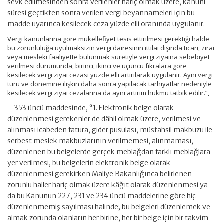
sevk edilmesinden sonra verilenler hariç olmak üzere, kanuni
süresi geçtikten sonra verilen vergi beyannameleri için bu
madde uyarınca kesilecek ceza yüzde elli oranında uygulanır.
Vergi kanunlarına göre mükellefiyet tesis ettirilmesi gerektiği halde
bu zorunluluğa uyulmaksızın vergi dairesinin ıttılaı dışında ticari, zirai
veya mesleki faaliyette bulunmak suretiyle vergi ziyaına sebebiyet
verilmesi durumunda, birinci, ikinci ve üçüncü fıkralara göre
kesilecek vergi ziyaı cezası yüzde elli artırılarak uygulanır. Aynı vergi
türü ve dönemine ilişkin daha sonra yapılacak tarhiyatlar nedeniyle
kesilecek vergi ziyaı cezalarına da aynı artırım hükmü tatbik edilir.”,
– 353 üncü maddesinde, “1. Elektronik belge olarak
düzenlenmesi gerekenler de dâhil olmak üzere, verilmesi ve
alınması icabeden fatura, gider pusulası, müstahsil makbuzu ile
serbest meslek makbuzlarının verilmemesi, alınmaması,
düzenlenen bu belgelerde gerçek meblağdan farklı meblağlara
yer verilmesi, bu belgelerin elektronik belge olarak
düzenlenmesi gerekirken Maliye Bakanlığınca belirlenen
zorunlu haller hariç olmak üzere kâğıt olarak düzenlenmesi ya
da bu Kanunun 227, 231 ve 234 üncü maddelerine göre hiç
düzenlenmemiş sayılması halinde; bu belgeleri düzenlemek ve
almak zorunda olanların her birine, her bir belge için bir takvim