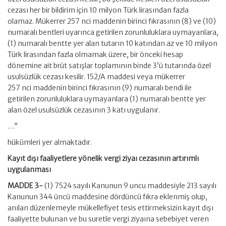
cezası her bir bildirim için 10 milyon Türk lirasından fazla
olamaz. Mükerrer 257 nci maddenin birinci fıkrasının (8) ve (10)
numaralı bentleri uyarınca getirilen zorunluluklara uymayanlara,
(1) numaralı bentte yer alan tutarın 10 katından az ve 10 milyon
Türk lirasından fazla olmamak üzere, bir önceki hesap
dönemine ait brüt satışlar toplamının binde 3’ü tutarında özel
usulsüzlük cezası kesilir. 152/A maddesi veya mükerrer
257 nci maddenin birinci fıkrasının (9) numaralı bendi ile
getirilen zorunluluklara uymayanlara (1) numaralı bentte yer
alan özel usulsüzlük cezasının 3 katı uygulanır.
…”
hükümleri yer almaktadır.
Kayıt dışı faaliyetlere yönelik vergi ziyaı cezasının artırımlı
uygulanması
MADDE 3-
(1) 7524 sayılı Kanunun 9 uncu maddesiyle 213 sayılı
Kanunun 344 üncü maddesine dördüncü fıkra eklenmiş olup,
anılan düzenlemeyle mükellefiyet tesis ettirmeksizin kayıt dışı
faaliyette bulunan ve bu suretle vergi ziyaına sebebiyet veren