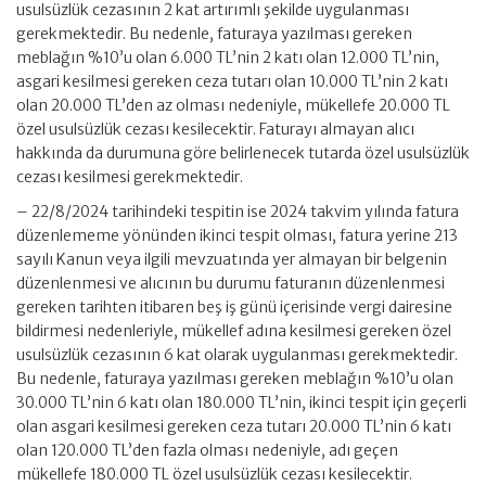
usulsüzlük cezasının 2 kat artırımlı şekilde uygulanması
gerekmektedir. Bu nedenle, faturaya yazılması gereken
meblağın %10’u olan 6.000 TL’nin 2 katı olan 12.000 TL’nin,
asgari kesilmesi gereken ceza tutarı olan 10.000 TL’nin 2 katı
olan 20.000 TL’den az olması nedeniyle, mükellefe 20.000 TL
özel usulsüzlük cezası kesilecektir. Faturayı almayan alıcı
hakkında da durumuna göre belirlenecek tutarda özel usulsüzlük
cezası kesilmesi gerekmektedir.
– 22/8/2024 tarihindeki tespitin ise 2024 takvim yılında fatura
düzenlememe yönünden ikinci tespit olması, fatura yerine 213
sayılı Kanun veya ilgili mevzuatında yer almayan bir belgenin
düzenlenmesi ve alıcının bu durumu faturanın düzenlenmesi
gereken tarihten itibaren beş iş günü içerisinde vergi dairesine
bildirmesi nedenleriyle, mükellef adına kesilmesi gereken özel
usulsüzlük cezasının 6 kat olarak uygulanması gerekmektedir.
Bu nedenle, faturaya yazılması gereken meblağın %10’u olan
30.000 TL’nin 6 katı olan 180.000 TL’nin, ikinci tespit için geçerli
olan asgari kesilmesi gereken ceza tutarı 20.000 TL’nin 6 katı
olan 120.000 TL’den fazla olması nedeniyle, adı geçen
mükellefe 180.000 TL özel usulsüzlük cezası kesilecektir.