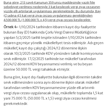
Buna göre, 213 sayılı Kanunun 359 uncu maddesinde yazılı fiile
sebebiyet verilmesi nedeniyle 3 kat kesilecek vergi ziyaı cezasının
yüzde elli artırılarak uygulanması gerekmektedir. Bu durumda, Bay
(Ç) adına 4,5 kat vergi ziyaı cezası uygulanması gerektiğinden
4.500.000 TL (1.000.000 TL x 4,5) vergi ziyaı cezası kesilecektir.
Örnek 4-
1/10/2024 tarihinden itibaren kayıt dışı faaliyette
bulunan Bay (D) hakkında Çorlu Vergi Dairesi Müdürlüğünce
yapılan 5/2/2025 tarihli tespite istinaden 1/10/2024 tarihinden
itibaren geçmişe yönelik mükellefiyet tesis edilmiştir. Adı geçen
mükellef, kayıt dışı çalıştığı 2024/12 dönemine ilişkin
olarak 10/2/2025 tarihinde KDV yönünden takdir komisyonuna
sevk edilmiştir. 17/2/2025 tarihinde ise mükellef tarafından
2024/12 dönemi KDV beyannamesi verilmiş ve bu beyan
üzerine 50.000 TL vergi tahakkuk etmiştir.
Buna göre, kayıt dışı faaliyette bulunulan ilgili dönemin takdire
sevk edilmesinden sonra aynı döneme ilişkin olarak mükellef
tarafından verilen KDV beyannamesine yüzde elli artırımlı
vergi ziyaı cezası uygulanacak olup, mükellefe toplamda 1,5 kat
yani 75.000 TL (50.000 TL x 1,5) vergi ziyaı cezası kesilmesi
gerekmektedir.