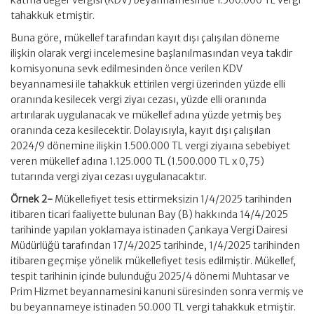
katma değer vergisi (KDV) beyannamesinde 1.500.000 TL vergi
tahakkuk etmiştir.
Buna göre, mükellef tarafından kayıt dışı çalışılan döneme
ilişkin olarak vergi incelemesine başlanılmasından veya takdir
komisyonuna sevk edilmesinden önce verilen KDV
beyannamesi ile tahakkuk ettirilen vergi üzerinden yüzde elli
oranında kesilecek vergi ziyaı cezası, yüzde elli oranında
artırılarak uygulanacak ve mükellef adına yüzde yetmiş beş
oranında ceza kesilecektir. Dolayısıyla, kayıt dışı çalışılan
2024/9 dönemine ilişkin 1.500.000 TL vergi ziyaına sebebiyet
veren mükellef adına 1.125.000 TL (1.500.000 TL x 0,75)
tutarında vergi ziyaı cezası uygulanacaktır.
Örnek 2-
Mükellefiyet tesis ettirmeksizin 1/4/2025 tarihinden
itibaren ticari faaliyette bulunan Bay (B) hakkında 14/4/2025
tarihinde yapılan yoklamaya istinaden Çankaya Vergi Dairesi
Müdürlüğü tarafından 17/4/2025 tarihinde, 1/4/2025 tarihinden
itibaren geçmişe yönelik mükellefiyet tesis edilmiştir. Mükellef,
tespit tarihinin içinde bulunduğu 2025/4 dönemi Muhtasar ve
Prim Hizmet beyannamesini kanuni süresinden sonra vermiş ve
bu beyannameye istinaden 50.000 TL vergi tahakkuk etmiştir.