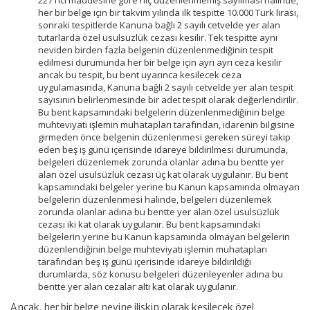
227 nci maddesine göre hiç düzenlenmemiş sayılması halinde,
her bir belge için bir takvim yılında ilk tespitte 10.000 Türk lirası,
sonraki tespitlerde Kanuna bağlı 2 sayılı cetvelde yer alan
tutarlarda özel usulsüzlük cezası kesilir. Tek tespitte aynı
neviden birden fazla belgenin düzenlenmediğinin tespit
edilmesi durumunda her bir belge için ayrı ayrı ceza kesilir
ancak bu tespit, bu bent uyarınca kesilecek ceza
uygulamasında, Kanuna bağlı 2 sayılı cetvelde yer alan tespit
sayısının belirlenmesinde bir adet tespit olarak değerlendirilir.
Bu bent kapsamındaki belgelerin düzenlenmediğinin belge
muhteviyatı işlemin muhatapları tarafından, idarenin bilgisine
girmeden önce belgenin düzenlenmesi gereken süreyi takip
eden beş iş günü içerisinde idareye bildirilmesi durumunda,
belgeleri düzenlemek zorunda olanlar adına bu bentte yer
alan özel usulsüzlük cezası üç kat olarak uygulanır. Bu bent
kapsamındaki belgeler yerine bu Kanun kapsamında olmayan
belgelerin düzenlenmesi halinde, belgeleri düzenlemek
zorunda olanlar adına bu bentte yer alan özel usulsüzlük
cezası iki kat olarak uygulanır. Bu bent kapsamındaki
belgelerin yerine bu Kanun kapsamında olmayan belgelerin
düzenlendiğinin belge muhteviyatı işlemin muhatapları
tarafından beş iş günü içerisinde idareye bildirildiği
durumlarda, söz konusu belgeleri düzenleyenler adına bu
bentte yer alan cezalar altı kat olarak uygulanır.
Ancak, her bir belge nevine ilişkin olarak kesilecek özel