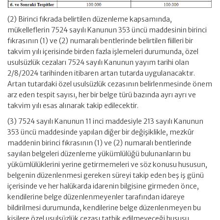
(2) Birinci fıkrada belirtilen düzenleme kapsamında,
mükelleflerin 7524 sayılı Kanunun 353 üncü maddesinin birinci
fıkrasının (1) ve (2) numaralı bentlerinde belirtilen fiilleri bir
takvim yılı içerisinde birden fazla işlemeleri durumunda, özel
usulsüzlük cezaları 7524 sayılı Kanunun yayım tarihi olan
2/8/2024 tarihinden itibaren artan tutarda uygulanacaktır.
Artan tutardaki özel usulsüzlük cezasının belirlenmesinde önem
arz eden tespit sayısı, her bir belge türü bazında ayrı ayrı ve
takvim yılı esas alınarak takip edilecektir.
(3) 7524 sayılı Kanunun 11 inci maddesiyle 213 sayılı Kanunun
353 üncü maddesinde yapılan diğer bir değişiklikle, mezkûr
maddenin birinci fıkrasının (1) ve (2) numaralı bentlerinde
sayılan belgeleri düzenleme yükümlülüğü bulunanların bu
yükümlülüklerini yerine getirmemeleri ve söz konusu hususun,
belgenin düzenlenmesi gereken süreyi takip eden beş iş günü
içerisinde ve her halükarda idarenin bilgisine girmeden önce,
kendilerine belge düzenlenmeyenler tarafından idareye
bildirilmesi durumunda, kendilerine belge düzenlenmeyen bu
kişilere özel usulsüzlük cezası tatbik edilmeyeceği hususu