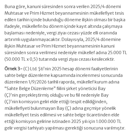
Buna göre, kanuni süresinden sonra verilen 2025/4 dönemi
Muhtasar ve Prim Hizmet beyannamesinin mükellefiyet tesis
edilen tarihin içinde bulunduğu döneme ilişkin olması bir başka
ifadeyle, mükellefin bu dönem içinde kayıt altında çalışmaya
başlaması nedeniyle, vergi ziyaı cezası yüzde elli oranında
artırımlı uygulanmayacaktır. Dolayısıyla, 2025/4 dönemine
ilişkin Muhtasar ve Prim Hizmet beyannamesinin kanuni
süresinden sonra verilmesi nedeniyle mükellef adına 25.000 TL
(50.000 TL x 0,5) tutarında vergi ziyaı cezası kesilecektir.
Örnek 3-
(C) Ltd. Şti’nin 2025 hesap dönemi faaliyetlerinin
sahte belge düzenleme kapsamında incelenmesi sonucunda
düzenlenen 1/9/2026 tarihli raporda, mükellef kurum adına
“Sahte Belge Düzenleme” fiilini şirket yöneticisi Bay
(Ç)’nin gerçekleştirmiş olduğu ve bu fiil nedeniyle Bay
(Ç)’nin komisyon geliri elde ettiği tespit edildiğinden,
mükellefiyeti bulunmayan Bay (Ç) adına geçmişe yönelik
mükellefiyet tesis edilmesi ve sahte belge ticaretinden elde
ettiği komisyon gelirine istinaden 2025 yılı için 1.000.000 TL
gelir vergisi tarhiyatı yapılması gerektiği sonucuna varılmıştır.