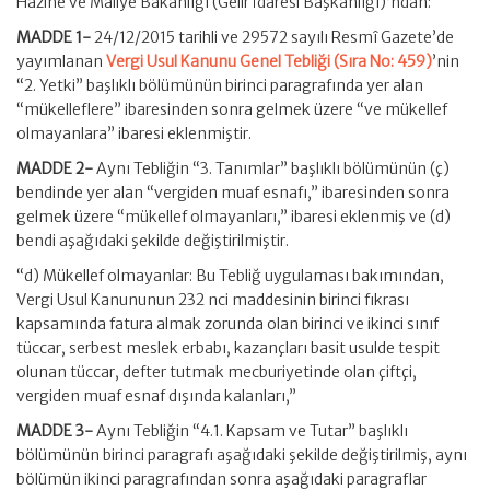
Hazine ve Maliye Bakanlığı (Gelir İdaresi Başkanlığı)’ndan:
MADDE 1-
24/12/2015 tarihli ve 29572 sayılı Resmî Gazete’de
yayımlanan
Vergi Usul Kanunu Genel Tebliği (Sıra No: 459)
’nin
“2. Yetki” başlıklı bölümünün birinci paragrafında yer alan
“mükelleflere” ibaresinden sonra gelmek üzere “ve mükellef
olmayanlara” ibaresi eklenmiştir.
MADDE 2-
Aynı Tebliğin “3. Tanımlar” başlıklı bölümünün (ç)
bendinde yer alan “vergiden muaf esnafı,” ibaresinden sonra
gelmek üzere “mükellef olmayanları,” ibaresi eklenmiş ve (d)
bendi aşağıdaki şekilde değiştirilmiştir.
“d) Mükellef olmayanlar: Bu Tebliğ uygulaması bakımından,
Vergi Usul Kanununun 232 nci maddesinin birinci fıkrası
kapsamında fatura almak zorunda olan birinci ve ikinci sınıf
tüccar, serbest meslek erbabı, kazançları basit usulde tespit
olunan tüccar, defter tutmak mecburiyetinde olan çiftçi,
vergiden muaf esnaf dışında kalanları,”
MADDE 3-
Aynı Tebliğin “4.1. Kapsam ve Tutar” başlıklı
bölümünün birinci paragrafı aşağıdaki şekilde değiştirilmiş, aynı
bölümün ikinci paragrafından sonra aşağıdaki paragraflar