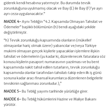
giderek kendi hesabına yatırmıştır. Bu durumda tevsik
zorunluluğuna uyulmamış olacak ve Bay (E) ile Bay (F)’ye ayrı
ayrı ceza uygulanacaktır.”
MADDE 4-
Aynı Tebliğin “4.2. Kapsamda Olmayan Tahsilat ve
Ödemeler” başlıklı bölümünün (h) bendi aşağıdaki şekilde
değiştirilmiştir.
“h) Tevsik zorunluluğu kapsamında olanların (mükellef
olmayanlar hariç olmak üzere) yabancılar ve/veya Türkiye
mukimi olmayan gerçek kişilerle yapacakları işlemlere ilişkin
tahsilat ve ödemelerin (şu kadar ki, düzenlenecek faturalara söz
konusu kişilerin pasaport numarasının yazılması ve bu bent
kapsamında nakit tahsil edilen tutarların, tevsik zorunluluğu
kapsamında olanlar tarafından tahsilatı takip eden ilk iş günü
sonuna kadar aracı finansal kurumlarca düzenlenen belgelerle
tevsikinin sağlanması zorunludur.),”
MADDE 5-
Bu Tebliğ yayımı tarihinde yürürlüğe girer.
MADDE 6-
Bu Tebliğ hükümlerini Hazine ve Maliye Bakanı
yürütür.