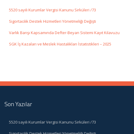
5520 sayılı Kurumlar Vergisi Kanunu Sirküleri /73
Sigortacılık Destek Hizmetleri Yönetmeliği Değişti
Varlık Barışı Kapsamında Defter-Beyan Sistemi Kayıt Kılavuzu
SGK İş Kazaları ve Meslek Hastalıkları İstatistikleri – 2025
Son Yazılar
5520 sayılı Kurumlar Vergisi Kanunu Sirküleri /73
Sigortacılık Destek Hizmetleri Yönetmeliği Değişti