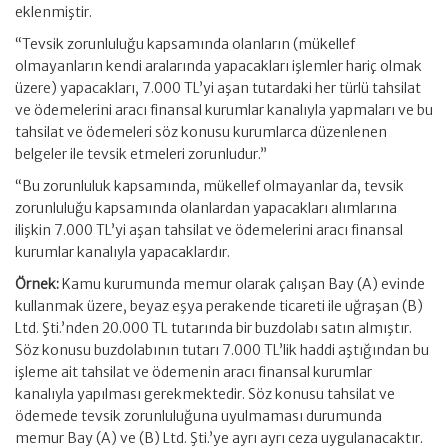
eklenmiştir.
“Tevsik zorunluluğu kapsamında olanların (mükellef
olmayanların kendi aralarında yapacakları işlemler hariç olmak
üzere) yapacakları, 7.000 TL’yi aşan tutardaki her türlü tahsilat
ve ödemelerini aracı finansal kurumlar kanalıyla yapmaları ve bu
tahsilat ve ödemeleri söz konusu kurumlarca düzenlenen
belgeler ile tevsik etmeleri zorunludur.”
“Bu zorunluluk kapsamında, mükellef olmayanlar da, tevsik
zorunluluğu kapsamında olanlardan yapacakları alımlarına
ilişkin 7.000 TL’yi aşan tahsilat ve ödemelerini aracı finansal
kurumlar kanalıyla yapacaklardır.
Örnek:
Kamu kurumunda memur olarak çalışan Bay (A) evinde
kullanmak üzere, beyaz eşya perakende ticareti ile uğraşan (B)
Ltd. Şti.’nden 20.000 TL tutarında bir buzdolabı satın almıştır.
Söz konusu buzdolabının tutarı 7.000 TL’lik haddi aştığından bu
işleme ait tahsilat ve ödemenin aracı finansal kurumlar
kanalıyla yapılması gerekmektedir. Söz konusu tahsilat ve
ödemede tevsik zorunluluğuna uyulmaması durumunda
memur Bay (A) ve (B) Ltd. Şti.’ye ayrı ayrı ceza uygulanacaktır.