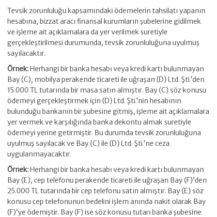
Tevsik zorunluluğu kapsamındaki ödemelerin tahsilatı yapanın
hesabına, bizzat aracı finansal kurumların şubelerine gidilmek
ve işleme ait açıklamalara da yer verilmek suretiyle
gerçekleştirilmesi durumunda, tevsik zorunluluğuna uyulmuş
sayılacaktır.
Örnek:
Herhangi bir banka hesabı veya kredi kartı bulunmayan
Bay (C), mobilya perakende ticareti ile uğraşan (D) Ltd. Şti.’den
15.000 TL tutarında bir masa satın almıştır. Bay (C) söz konusu
ödemeyi gerçekleştirmek için (D) Ltd. Şti.’nin hesabının
bulunduğu bankanın bir şubesine gitmiş, işleme ait açıklamalara
yer vermek ve karşılığında banka dekontu almak suretiyle
ödemeyi yerine getirmiştir. Bu durumda tevsik zorunluluğuna
uyulmuş sayılacak ve Bay (C) ile (D) Ltd. Şti.’ne ceza
uygulanmayacaktır.
Örnek:
Herhangi bir banka hesabı veya kredi kartı bulunmayan
Bay (E), cep telefonu perakende ticareti ile uğraşan Bay (F)’den
25.000 TL tutarında bir cep telefonu satın almıştır. Bay (E) söz
konusu cep telefonunun bedelini işlem anında nakit olarak Bay
(F)’ye ödemiştir. Bay (F) ise söz konusu tutarı banka şubesine