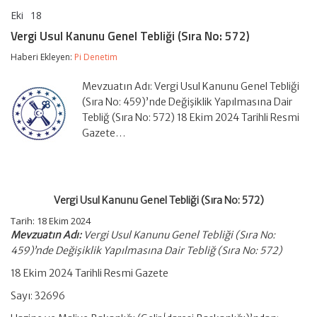
Eki
18
Vergi
yorumlar kapalı
Usul
Vergi Usul Kanunu Genel Tebliği (Sıra No: 572)
Kanunu
Genel
Haberi Ekleyen:
Pi Denetim
Tebliği
(Sıra
Mevzuatın Adı: Vergi Usul Kanunu Genel Tebliği
No:
572)
(Sıra No: 459)’nde Değişiklik Yapılmasına Dair
için
Tebliğ (Sıra No: 572) 18 Ekim 2024 Tarihli Resmi
Gazete…
Vergi Usul Kanunu Genel Tebliği (Sıra No: 572)
Tarih: 18 Ekim 2024
Mevzuatın Adı:
Vergi Usul Kanunu Genel Tebliği (Sıra No:
459)’nde Değişiklik Yapılmasına Dair Tebliğ (Sıra No: 572)
18 Ekim 2024 Tarihli Resmi Gazete
Sayı: 32696