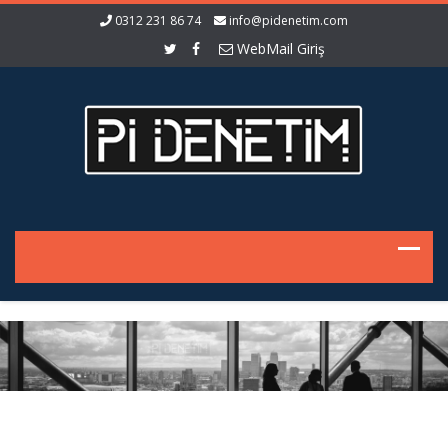
0312 231 86 74
info@pidenetim.com
WebMail Giriş