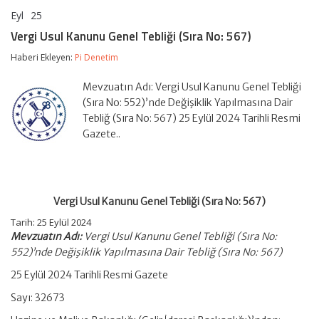
Eyl
25
Vergi
yorumlar kapalı
Usul
Vergi Usul Kanunu Genel Tebliği (Sıra No: 567)
Kanunu
Genel
Haberi Ekleyen:
Pi Denetim
Tebliği
(Sıra
Mevzuatın Adı: Vergi Usul Kanunu Genel Tebliği
No:
567)
(Sıra No: 552)’nde Değişiklik Yapılmasına Dair
için
Tebliğ (Sıra No: 567) 25 Eylül 2024 Tarihli Resmi
Gazete..
Vergi Usul Kanunu Genel Tebliği (Sıra No: 567)
Tarih: 25 Eylül 2024
Mevzuatın Adı:
Vergi Usul Kanunu Genel Tebliği (Sıra No:
552)’nde Değişiklik Yapılmasına Dair Tebliğ (Sıra No: 567)
25 Eylül 2024 Tarihli Resmi Gazete
Sayı: 32673