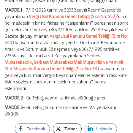
Hazine ve Maliye Bakanlığı (Gelir İdaresi Başkanlığı)’ndan:
MADDE 1-
7/10/2023 tarihli ve 32332 sayılı Resmî Gazete’de
yayımlanan
Vergi Usul Kanunu Genel Tebliği (Sıra No: 552)
’nin 6
ncı maddesinin birinci fıkrasına “çalışanlarını” ibaresinden sonra
gelmek üzere “ve/veya 30/9/2004 tarihli ve 25599 sayılı Resmî
Gazete’de yayımlanan
Vergi Usul Kanunu Genel Tebliği (Sıra No:
340)
kapsamında aralarında geçerli bir Elektronik Beyanname
Aracılık ve Sorumluluk Sözleşmesi veya 30/7/1995 tarihli ve
22359 sayılı Resmî Gazete’de yayımlanan
Serbest
Muhasebecilik, Serbest Muhasebeci Mali Müşavirlik ve Yeminli
Mali Müşavirlik Kanunu Genel Tebliği (Sıra No: 18)
kapsamında
gelir veya kurumlar vergisi beyannameleri ile eklerinin tasdikine
ilişkin sözleşme bulunan meslek mensubunu” ibaresi
eklenmiştir.
MADDE 2-
Bu Tebliğ yayımı tarihinde yürürlüğe girer.
MADDE 3-
Bu Tebliğ hükümlerini Hazine ve Maliye Bakanı
yürütür.
Facebook
Twitter
LinkedIn