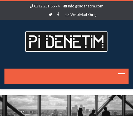
0312 231 86 74
info@pidenetim.com
WebMail Giriş