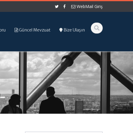
WebMail Giriş
oru
Güncel Mevzuat
Bize Ulaşın