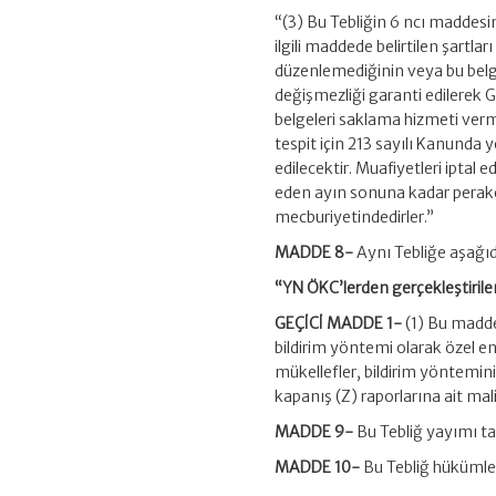
“(3) Bu Tebliğin 6 ncı maddesi
ilgili maddede belirtilen şartl
düzenlemediğinin veya bu belge
değişmezliği garanti edilerek 
belgeleri saklama hizmeti verm
tespit için 213 sayılı Kanunda 
edilecektir. Muafiyetleri iptal e
eden ayın sonuna kadar perake
mecburiyetindedirler.”
MADDE 8-
Aynı Tebliğe aşağıd
“YN ÖKC’lerden gerçekleştirilen 
GEÇİCİ MADDE 1-
(1) Bu madde
bildirim yöntemi olarak özel en
mükellefler, bildirim yöntemin
kapanış (Z) raporlarına ait mal
MADDE 9-
Bu Tebliğ yayımı ta
MADDE 10-
Bu Tebliğ hükümler