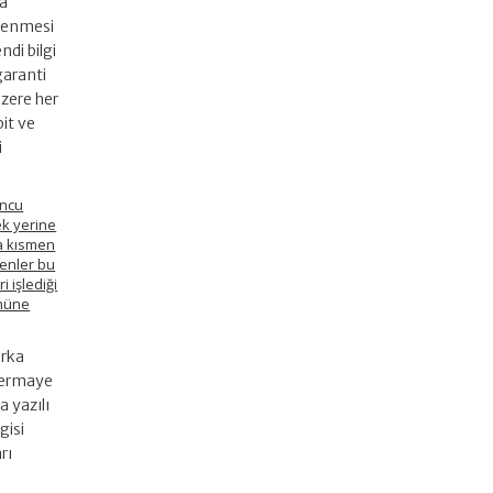
da
nlenmesi
di bilgi
garanti
üzere her
pit ve
i
ncu
ek yerine
a kısmen
yenler bu
 işlediği
ününe
arka
 sermaye
a yazılı
gisi
rı