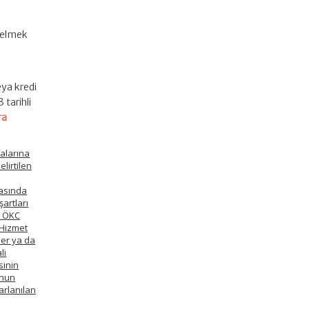
 gelmek
i
eya kredi
tarihli
ra
falarına
lirtilen
rasında
şartları
n ÖKC
 Hizmet
ler ya da
li
sinin
anun
arlanılan