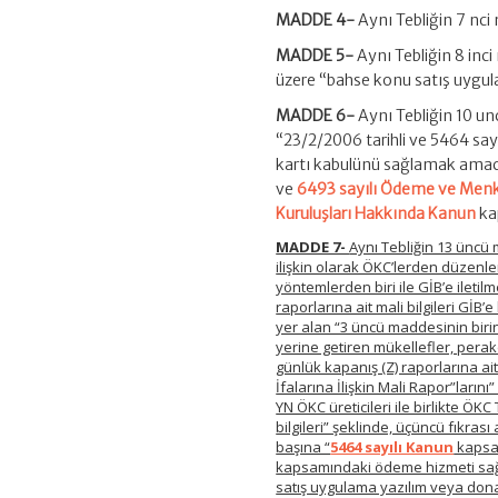
MADDE 4-
Aynı Tebliğin 7 nci
MADDE 5-
Aynı Tebliğin 8 in
üzere “bahse konu satış uygula
MADDE 6-
Aynı Tebliğin 10 un
“23/2/2006 tarihli ve 5464 say
kartı kabulünü sağlamak amacıy
ve
6493 sayılı Ödeme ve Menku
Kuruluşları Hakkında Kanun
kap
MADDE 7-
Aynı Tebliğin 13 üncü 
ilişkin olarak ÖKC’lerden düzenle
yöntemlerden biri ile GİB’e ilet
raporlarına ait mali bilgileri GİB’
yer alan “3 üncü maddesinin birin
yerine getiren mükellefler, perak
günlük kapanış (Z) raporlarına ai
İfalarına İlişkin Mali Rapor”lar
YN ÖKC üreticileri ile birlikte ÖK
bilgileri” şeklinde, üçüncü fıkras
başına “
5464 sayılı Kanun
kapsam
kapsamındaki ödeme hizmeti sağla
satış uygulama yazılım veya donan