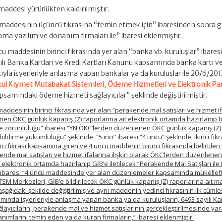
 maddesi yürürlükten kaldırılmıştır.
ci maddesinin üçüncü fıkrasına “temin etmek için” ibaresinden sonra
ma yazılım ve donanım firmaları ile” ibaresi eklenmiştir.
cu maddesinin birinci fıkrasında yer alan “banka vb. kuruluşlar” ibares
ılı Banka Kartları ve Kredi Kartları Kanunu kapsamında banka kartı v
la işyerleriyle anlaşma yapan bankalar ya da kuruluşlar ile 20/6/2013 
l Kıymet Mutabakat Sistemleri, Ödeme Hizmetleri ve Elektronik Pa
samındaki ödeme hizmeti sağlayıcılar” şeklinde değiştirilmiştir.
maddesinin birinci fıkrasında yer alan “perakende mal satışları ve hizmet i
nen ÖKC günlük kapanış (Z) raporlarına ait elektronik ortamda hazırlanıp be
ilme zorunluluğu” ibaresi “YN ÖKC’lerden düzenlenen ÖKC günlük kapanış (Z)
e bildirme yükümlülüğü” şeklinde, “5 inci” ibaresi “4 üncü” şeklinde, ikinci fık
ci fıkrası kapsamına giren ve 4 üncü maddenin birinci fıkrasında belirtilen 
ende mal satışları ve hizmet ifalarına ilişkin olarak ÖKC’lerden düzenlene
t elektronik ortamda hazırlanıp GİB’e iletilecek “Perakende Mal Satışları ile
ını” ibaresi “4 üncü maddesinde yer alan düzenlemeler kapsamında mükellef
C TSM Merkezleri, GİB’e bildirilecek ÖKC günlük kapanış (Z) raporlarına ait ma
ı aşağıdaki şekilde değiştirilmiş ve aynı maddenin yedinci fıkrasının ilk cümle
ında işyerleriyle anlaşma yapan banka ya da kuruluşların, 6493 sayılı K
yıcıların, perakende mal ve hizmet satışlarının gerçekleştirilmesinde yar
ımlarını temin eden ya da kuran firmaların,” ibaresi eklenmiştir.