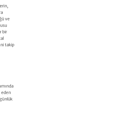
erin,
ra
üğü ve
nusu
 bir
tal
ini takip
samında
h eden
 günlük