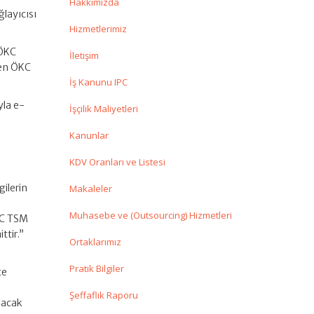
Hakkımızda
ğlayıcısı
Hizmetlerimiz
 ÖKC
İletişim
nen ÖKC
İş Kanunu IPC
yla e-
İşçilik Maliyetleri
Kanunlar
KDV Oranları ve Listesi
gilerin
Makaleler
Muhasebe ve (Outsourcing) Hizmetleri
ÖKC TSM
ttir.”
Ortaklarımız
Pratik Bilgiler
te
Şeffaflık Raporu
anacak