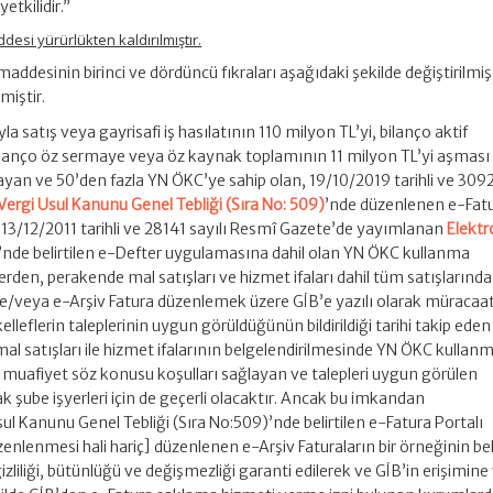
etkilidir.”
ddesi yürürlükten kaldırılmıştır.
maddesinin birinci ve dördüncü fıkraları aşağıdaki şekilde değiştirilmi
miştir.
a satış veya gayrisafi iş hasılatının 110 milyon TL’yi, bilanço aktif
bilanço öz sermaye veya öz kaynak toplamının 11 milyon TL’yi aşması
layan ve 50’den fazla YN ÖKC’ye sahip olan, 19/10/2019 tarihli ve 3092
Vergi Usul Kanunu Genel Tebliği (Sıra No: 509)
’nde düzenlenen e-Fat
e 13/12/2011 tarihli ve 28141 sayılı Resmî Gazete’de yayımlanan
Elektr
’nde belirtilen e-Defter uygulamasına dahil olan YN ÖKC kullanma
rden, perakende mal satışları ve hizmet ifaları dahil tüm satışlarında
e/veya e-Arşiv Fatura düzenlemek üzere GİB’e yazılı olarak müracaa
lleflerin taleplerinin uygun görüldüğünün bildirildiği tarihi takip eden
al satışları ile hizmet ifalarının belgelendirilmesinde YN ÖKC kullan
 muafiyet söz konusu koşulları sağlayan ve talepleri uygun görülen
 şube işyerleri için de geçerli olacaktır. Ancak bu imkandan
Usul Kanunu Genel Tebliği (Sıra No:509)’nde belirtilen e-Fatura Portalı
üzenlenmesi hali hariç] düzenlenen e-Arşiv Faturaların bir örneğinin b
liliği, bütünlüğü ve değişmezliği garanti edilerek ve GİB’in erişimine