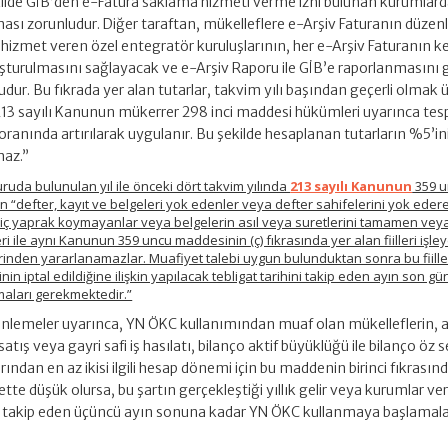
ilde GİB’den e-Fatura saklama hizmeti verme izni bulunan kurumlar
sı zorunludur. Diğer taraftan, mükelleflere e-Arşiv Faturanın düze
hizmet veren özel entegratör kuruluşlarının, her e-Arşiv Faturanın ken
oluşturulmasını sağlayacak ve e-Arşiv Raporu ile GİB’e raporlanmasını 
udur. Bu fıkrada yer alan tutarlar, takvim yılı başından geçerli olmak 
rak 213 sayılı Kanunun mükerrer 298 inci maddesi hükümleri uyarınca tes
ranında artırılarak uygulanır. Bu şekilde hesaplanan tutarların %5’in
maz.”
da bulunulan yıl ile önceki dört takvim yılında
213 sayılı Kanunun
359 u
n “defter, kayıt ve belgeleri yok edenler veya defter sahifelerini yok eder
iç yaprak koymayanlar veya belgelerin asıl veya suretlerini tamamen vey
ri ile aynı Kanunun 359 uncu maddesinin (ç) fıkrasında yer alan fiilleri işle
inden yararlanamazlar. Muafiyet talebi uygun bulunduktan sonra bu fiilleri
inin iptal edildiğine ilişkin yapılacak tebligat tarihini takip eden ayın son g
aları gerekmektedir.”
nlemeler uyarınca, YN ÖKC kullanımından muaf olan mükelleflerin, 
atış veya gayri safi iş hasılatı, bilanço aktif büyüklüğü ile bilanço öz
ndan en az ikisi ilgili hesap dönemi için bu maddenin birinci fıkrasınd
tte düşük olursa, bu şartın gerçekleştiği yıllık gelir veya kurumlar ver
ı takip eden üçüncü ayın sonuna kadar YN ÖKC kullanmaya başlamala