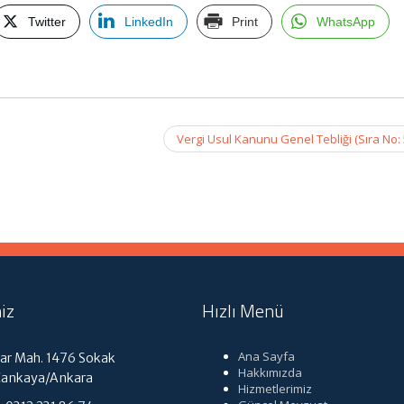
Twitter
LinkedIn
Print
WhatsApp
Vergi Usul Kanunu Genel Tebliği (Sıra No:
iz
Hızlı Menü
Ana Sayfa
r Mah. 1476 Sokak
Hakkımızda
Çankaya/Ankara
Hizmetlerimiz