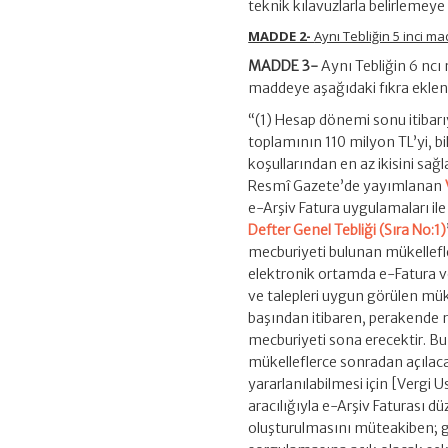
teknik kılavuzlarla belirlemeye y
MADDE 2-
Aynı Tebliğin 5 inci ma
MADDE 3-
Aynı Tebliğin 6 ncı 
maddeye aşağıdaki fıkra eklen
“(1) Hesap dönemi sonu itibarıyl
toplamının 110 milyon TL’yi, 
koşullarından en az ikisini sağ
Resmî Gazete’de yayımlanan
e-Arşiv Fatura uygulamaları il
Defter Genel Tebliği (Sıra No:1)
mecburiyeti bulunan mükellefle
elektronik ortamda e-Fatura v
ve talepleri uygun görülen müke
başından itibaren, perakende m
mecburiyeti sona erecektir. Bu
mükelleflerce sonradan açılacak
yararlanılabilmesi için [Vergi 
aracılığıyla e-Arşiv Faturası d
oluşturulmasını müteakiben; giz