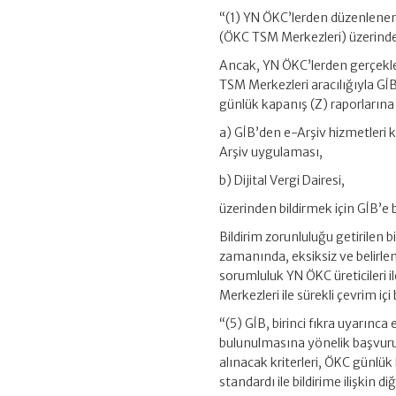
“(1) YN ÖKC’lerden düzenlenen Ö
(ÖKC TSM Merkezleri) üzerinden
Ancak, YN ÖKC’lerden gerçekleş
TSM Merkezleri aracılığıyla G
günlük kapanış (Z) raporlarına ai
a) GİB’den e-Arşiv hizmetleri k
Arşiv uygulaması,
b) Dijital Vergi Dairesi,
üzerinden bildirmek için GİB’e b
Bildirim zorunluluğu getirilen b
zamanında, eksiksiz ve belirle
sorumluluk YN ÖKC üreticileri i
Merkezleri ile sürekli çevrim iç
“(5) GİB, birinci fıkra uyarınca
bulunulmasına yönelik başvuruy
alınacak kriterleri, ÖKC günlük k
standardı ile bildirime ilişkin