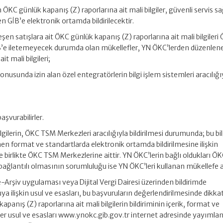
KC günlük kapanış (Z) raporlarına ait mali bilgiler, güvenli servis sa
 GİB’e elektronik ortamda bildirilecektir.
en satışlara ait ÖKC günlük kapanış (Z) raporlarına ait mali bilgileri
İB’e iletemeyecek durumda olan mükellefler, YN ÖKC’lerden düzenle
t mali bilgileri;
onusunda izin alan özel entegratörlerin bilgi işlem sistemleri aracılığı
aşvurabilirler.
ilgilerin, ÖKC TSM Merkezleri aracılığıyla bildirilmesi durumunda; bu bil
nen format ve standartlarda elektronik ortamda bildirilmesine ilişkin
le birlikte ÖKC TSM Merkezlerine aittir. YN ÖKC’lerin bağlı oldukları 
i bağlantılı olmasının sorumluluğu ise YN ÖKC’leri kullanan mükellefe ai
 e-Arşiv uygulaması veya Dijital Vergi Dairesi üzerinden bildirimde
a ilişkin usul ve esasları, bu başvuruların değerlendirilmesinde dikka
apanış (Z) raporlarına ait mali bilgilerin bildiriminin içerik, format ve
 diğer usul ve esasları www.ynokc.gib.gov.tr internet adresinde yayıml