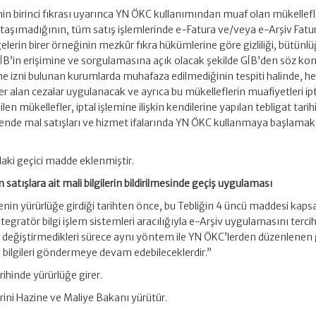
nin birinci fıkrası uyarınca YN ÖKC kullanımından muaf olan mükellefl
arı taşımadığının, tüm satış işlemlerinde e-Fatura ve/veya e-Arşiv Fatu
lerin birer örneğinin mezkûr fıkra hükümlerine göre gizliliği, bütünl
GİB’in erişimine ve sorgulamasına açık olacak şekilde GİB’den söz ko
e izni bulunan kurumlarda muhafaza edilmediğinin tespiti halinde, her
yer alan cezalar uygulanacak ve ayrıca bu mükelleflerin muafiyetleri ip
dilen mükellefler, iptal işlemine ilişkin kendilerine yapılan tebligat tarih
nde mal satışları ve hizmet ifalarında YN ÖKC kullanmaya başlamak
aki geçici madde eklenmiştir.
satışlara ait mali bilgilerin bildirilmesinde geçiş uygulaması
nin yürürlüğe girdiği tarihten önce, bu Tebliğin 4 üncü maddesi kap
tegratör bilgi işlem sistemleri aracılığıyla e-Arşiv uygulamasını terci
i değiştirmedikleri sürece aynı yöntem ile YN ÖKC’lerden düzenlenen
i bilgileri göndermeye devam edebileceklerdir.”
rihinde yürürlüğe girer.
ini Hazine ve Maliye Bakanı yürütür.