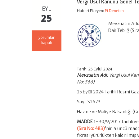
Vergi Usul Kanunu Genel Teb
EYL
Haberi Ekleyen:
Pi Denetim
25
Mevzuatın Adı: 
Dair Tebliğ (Sı
Vergi
yorumlar
Usul
kapalı
Kanunu
Genel
Tebliği
(Sıra
No:
Tarih: 25 Eylül 2024
566)
Mevzuatın Adı:
Vergi Usul Kanu
için
No: 566)
25 Eylül 2024 Tarihli Resmi Ga
Sayı: 32673
Hazine ve Maliye Bakanlığı (Gel
MADDE 1-
30/9/2017 tarihli 
(Sıra No: 483)
’nin 4 üncü madde
fıkrası yürürlükten kaldırılmış