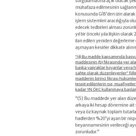
sorgulamasına açık olacak şek
muhafaza edilmesinin sağlanma
konusunda GİB’den izin alarak 
işlem sistemleri aracılığıyla 
edecek tedbirleri alması zorunl
yıl bir önceki yıla ilişkin ola
ilan edilen yeniden değerleme o
aşmayan kesirler dikkate alın
“(4) Bu madde kapsamında başvuru
maddesinin (b) fıkrasında yer ala
başka yapraklar koyanlar veya h
sahte olarak düzenleyenler” fiille
maddenin birinci fıkrası hükümler
tespit edilenlerin ise, muafiyetler
kadar YN ÖKC kullanmaya başlam
“(5) Bu maddede yer alan düze
arkaya iki hesap dönemine ait s
veya öz kaynak toplam tutarları
hadlerden %20’yi aşan bir nispe
beyannamesinin verileceği ay
zorunludur.”