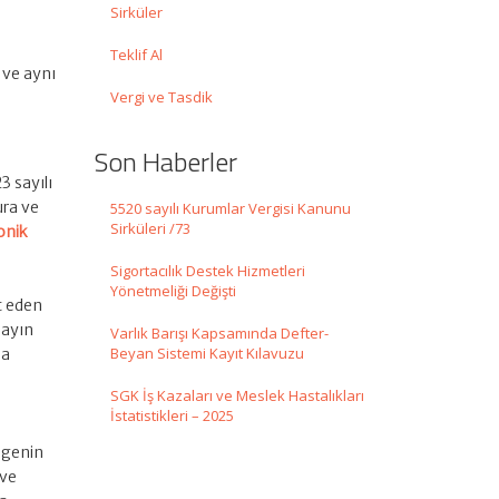
Sirküler
Teklif Al
ş ve aynı
Vergi ve Tasdik
Son Haberler
3 sayılı
ura ve
5520 sayılı Kurumlar Vergisi Kanunu
Sirküleri /73
onik
Sigortacılık Destek Hizmetleri
Yönetmeliği Değişti
t eden
 ayın
Varlık Barışı Kapsamında Defter-
Beyan Sistemi Kayıt Kılavuzu
ma
SGK İş Kazaları ve Meslek Hastalıkları
İstatistikleri – 2025
elgenin
 ve