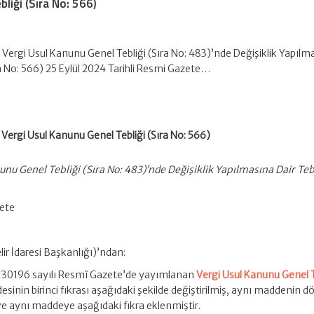
liği (Sıra No: 566)
Vergi Usul Kanunu Genel Tebliği (Sıra No: 483)’nde Değişiklik Yapılm
ra No: 566) 25 Eylül 2024 Tarihli Resmi Gazete…
Vergi Usul Kanunu Genel Tebliği (Sıra No: 566)
nu Genel Tebliği (Sıra No: 483)’nde Değişiklik Yapılmasına Dair Tebl
zete
ir İdaresi Başkanlığı)’ndan:
ve 30196 sayılı Resmî Gazete’de yayımlanan
Vergi Usul Kanunu Genel T
sinin birinci fıkrası aşağıdaki şekilde değiştirilmiş, aynı maddenin 
 ve aynı maddeye aşağıdaki fıkra eklenmiştir.