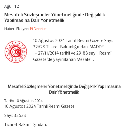
Ağu
12
Mesafeli
yorumlar kapalı
Sözleşmeler
Mesafeli Sözleşmeler Yönetmeliğinde Değişiklik
Yönetmeliğinde
Yapılmasına Dair Yönetmelik
Değişiklik
Yapılmasına
Haberi Ekleyen:
Pi Denetim
Dair
Yönetmelik
için
10 Ağustos 2024 Tarihli Resmi Gazete Sayı:
32628 Ticaret Bakanlığından: MADDE
1- 27/11/2014 tarihli ve 29188 sayılı Resmî
Gazete’de yayımlanan Mesafel…
Mesafeli Sözleşmeler Yönetmeliğinde Değişiklik Yapılmasına
Dair Yönetmelik
Tarih: 10 Ağustos 2024
10 Ağustos 2024 Tarihli Resmi Gazete
Sayı: 32628
Ticaret Bakanlığından: