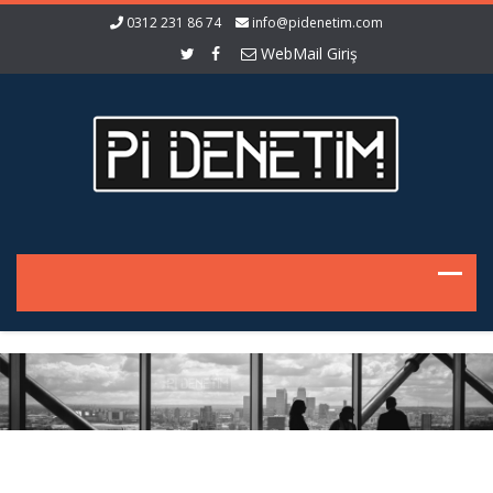
0312 231 86 74
info@pidenetim.com
WebMail Giriş