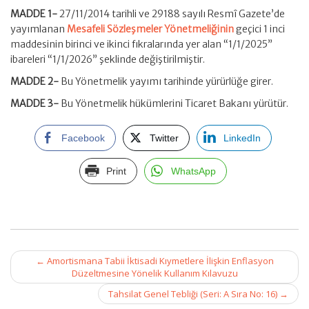
MADDE 1-
27/11/2014 tarihli ve 29188 sayılı Resmî Gazete’de
yayımlanan
Mesafeli Sözleşmeler Yönetmeliğinin
geçici 1 inci
maddesinin birinci ve ikinci fıkralarında yer alan “1/1/2025”
ibareleri “1/1/2026” şeklinde değiştirilmiştir.
MADDE 2-
Bu Yönetmelik yayımı tarihinde yürürlüğe girer.
MADDE 3-
Bu Yönetmelik hükümlerini Ticaret Bakanı yürütür.
Facebook
Twitter
LinkedIn
Print
WhatsApp
Post
←
Amortismana Tabii İktisadi Kıymetlere İlişkin Enflasyon
navigation
Düzeltmesine Yönelik Kullanım Kılavuzu
Tahsilat Genel Tebliği (Seri: A Sıra No: 16)
→