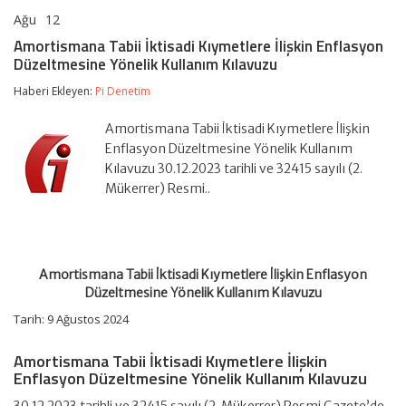
Ağu
12
Amortismana
yorumlar kapalı
Tabii
Amortismana Tabii İktisadi Kıymetlere İlişkin Enflasyon
İktisadi
Düzeltmesine Yönelik Kullanım Kılavuzu
Kıymetlere
İlişkin
Haberi Ekleyen:
Pi Denetim
Enflasyon
Düzeltmesine
Yönelik
Amortismana Tabii İktisadi Kıymetlere İlişkin
Kullanım
Enflasyon Düzeltmesine Yönelik Kullanım
Kılavuzu
Kılavuzu 30.12.2023 tarihli ve 32415 sayılı (2.
için
Mükerrer) Resmi..
Amortismana Tabii İktisadi Kıymetlere İlişkin Enflasyon
Düzeltmesine Yönelik Kullanım Kılavuzu
Tarih: 9 Ağustos 2024
Amortismana Tabii İktisadi Kıymetlere İlişkin
Enflasyon Düzeltmesine Yönelik Kullanım Kılavuzu