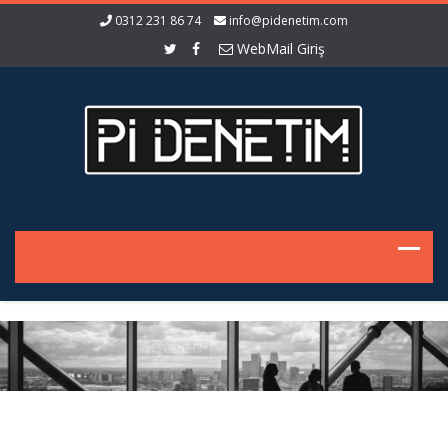
0312 231 86 74
info@pidenetim.com
WebMail Giriş