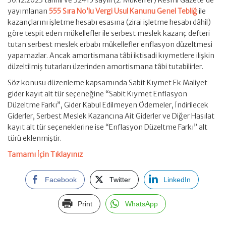
30.12.2023 tarihli ve 32415 sayılı (2. Mükerrer) Resmi Gazete’de
yayımlanan
555 Sıra No’lu Vergi Usul Kanunu Genel Tebliğ
ile
kazançlarını işletme hesabı esasına (zirai işletme hesabı dâhil)
göre tespit eden mükellefler ile serbest meslek kazanç defteri
tutan serbest meslek erbabı mükellefler enflasyon düzeltmesi
yapamazlar. Ancak amortismana tâbi iktisadi kıymetlere ilişkin
düzeltilmiş tutarları üzerinden amortismana tâbi tutabilirler.
Söz konusu düzenleme kapsamında Sabit Kıymet Ek Maliyet
gider kayıt alt tür seçeneğine “Sabit Kıymet Enflasyon
Düzeltme Farkı”, Gider Kabul Edilmeyen Ödemeler, İndirilecek
Giderler, Serbest Meslek Kazancına Ait Giderler ve Diğer Hasılat
kayıt alt tür seçeneklerine ise “Enflasyon Düzeltme Farkı” alt
türü eklenmiştir.
Tamamı İçin Tıklayınız
Facebook
Twitter
LinkedIn
Print
WhatsApp