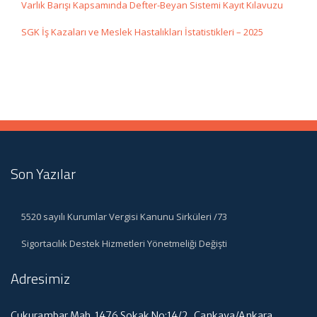
Varlık Barışı Kapsamında Defter-Beyan Sistemi Kayıt Kılavuzu
SGK İş Kazaları ve Meslek Hastalıkları İstatistikleri – 2025
Son Yazılar
5520 sayılı Kurumlar Vergisi Kanunu Sirküleri /73
Sigortacılık Destek Hizmetleri Yönetmeliği Değişti
Adresimiz
Çukurambar Mah. 1476 Sokak No:14/2 Çankaya/Ankara