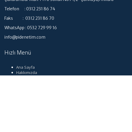
Telefon : 0312 231 86 74
Faks : 0312 231 86 70
WhatsApp : 0532 729 99 16
info@pidenetim.com
Hızlı Menü
Ana Sayfa
Hakkımızda
Hizmetlerimiz
Güncel Mevzuat
İletişim
Dil seçimi