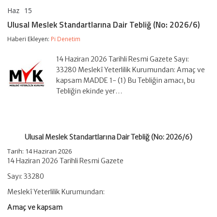
Haz
15
Ulusal
yorumlar kapalı
Meslek
Ulusal Meslek Standartlarına Dair Tebliğ (No: 2026/6)
Standartlarına
Dair
Haberi Ekleyen:
Pi Denetim
Tebliğ
(No:
14 Haziran 2026 Tarihli Resmi Gazete Sayı:
2026/6)
için
33280 Meslekî Yeterlilik Kurumundan: Amaç ve
kapsam MADDE 1- (1) Bu Tebliğin amacı, bu
Tebliğin ekinde yer…
Ulusal Meslek Standartlarına Dair Tebliğ (No: 2026/6)
Tarih:
14 Haziran 2026
14 Haziran 2026 Tarihli Resmi Gazete
Sayı: 33280
Meslekî Yeterlilik Kurumundan:
Amaç ve kapsam