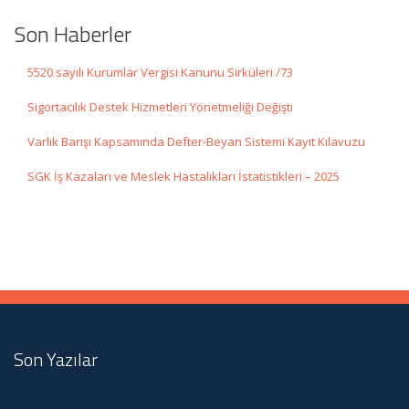
Son Haberler
5520 sayılı Kurumlar Vergisi Kanunu Sirküleri /73
Sigortacılık Destek Hizmetleri Yönetmeliği Değişti
Varlık Barışı Kapsamında Defter-Beyan Sistemi Kayıt Kılavuzu
SGK İş Kazaları ve Meslek Hastalıkları İstatistikleri – 2025
Son Yazılar