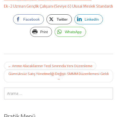
Ek-2 Uzman Gençlik Çalışanı (Seviye 6) Ulusal Meslek Standardı
Facebook
Twitter
LinkedIn
Print
WhatsApp
Post
←
Amme Alacaklarının Tecil Sınırında Yeni Düzenleme
navigation
Gümrüksüz Satış Yönetmeliği Değişti: SMMM Düzenlemesi Geldi
→
Pratik Menü