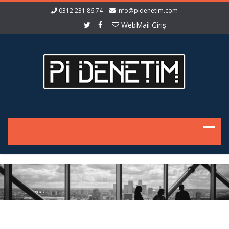
0312 231 86 74
info@pidenetim.com
WebMail Giriş