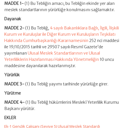
MADDE 1-
(1) Bu Tebliğin amacı, bu Tebliğin ekinde yer alan
meslek standartlarının yürürlüğe konulmasını sağlamaktır.
Dayanak
MADDE 2-
(1) Bu Tebliğ,
4 sayılı Bakanlıklara Bağlı, İlgili, İlişkili
Kurum ve Kuruluşlar ile Diğer Kurum ve Kuruluşların Teşkilatı
Hakkında Cumhurbaşkanlığı Kararnamesinin
252 nci maddesi
ile 19/10/2015 tarihli ve 29507 sayılı Resmî Gazete’de
yayımlanan
Ulusal Meslek Standartlarının ve Ulusal
Yeterliliklerin Hazırlanması Hakkında Yönetmeliğin
10 uncu
maddesine dayanılarak hazırlanmıştır.
Yürürlük
MADDE 3-
(1) Bu Tebliğ yayımı tarihinde yürürlüğe girer.
Yürütme
MADDE 4-
(1) Bu Tebliğ hükümlerini Meslekî Yeterlilik Kurumu
Başkanı yürütür.
EKLER
Ek-1 Gençlik Çalışanı (Seviye 5) Ulusal Meslek Standardı