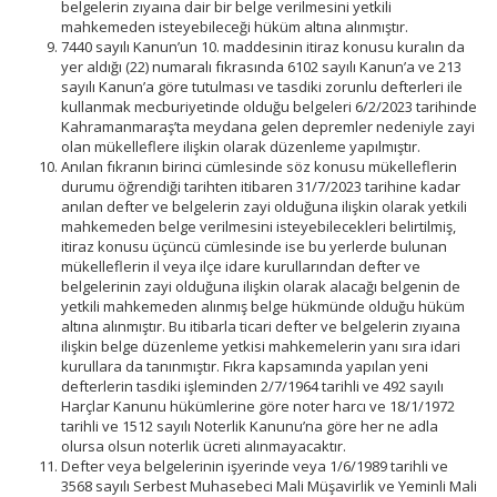
belgelerin zıyaına dair bir belge verilmesini yetkili
mahkemeden isteyebileceği hüküm altına alınmıştır.
7440 sayılı Kanun’un 10. maddesinin itiraz konusu kuralın da
yer aldığı (22) numaralı fıkrasında 6102 sayılı Kanun’a ve 213
sayılı Kanun’a göre tutulması ve tasdiki zorunlu defterleri ile
kullanmak mecburiyetinde olduğu belgeleri 6/2/2023 tarihinde
Kahramanmaraş’ta meydana gelen depremler nedeniyle zayi
olan mükelleflere ilişkin olarak düzenleme yapılmıştır.
Anılan fıkranın birinci cümlesinde söz konusu mükelleflerin
durumu öğrendiği tarihten itibaren 31/7/2023 tarihine kadar
anılan defter ve belgelerin zayi olduğuna ilişkin olarak yetkili
mahkemeden belge verilmesini isteyebilecekleri belirtilmiş,
itiraz konusu üçüncü cümlesinde ise bu yerlerde bulunan
mükelleflerin il veya ilçe idare kurullarından defter ve
belgelerinin zayi olduğuna ilişkin olarak alacağı belgenin de
yetkili mahkemeden alınmış belge hükmünde olduğu hüküm
altına alınmıştır. Bu itibarla ticari defter ve belgelerin zıyaına
ilişkin belge düzenleme yetkisi mahkemelerin yanı sıra idari
kurullara da tanınmıştır. Fıkra kapsamında yapılan yeni
defterlerin tasdiki işleminden 2/7/1964 tarihli ve 492 sayılı
Harçlar Kanunu hükümlerine göre noter harcı ve 18/1/1972
tarihli ve 1512 sayılı Noterlik Kanunu’na göre her ne adla
olursa olsun noterlik ücreti alınmayacaktır.
Defter veya belgelerinin işyerinde veya 1/6/1989 tarihli ve
3568 sayılı Serbest Muhasebeci Mali Müşavirlik ve Yeminli Mali