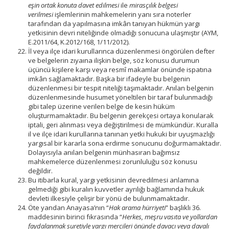
eşin ortak konuta davet edilmesi
ile
mirasçılık belgesi
verilmesi
işlemlerinin mahkemelerin yanı sıra noterler
tarafından da yapılmasına imkân tanıyan hükmün yargı
yetkisinin devri niteliğinde olmadığı sonucuna ulaşmıştır (AYM,
E.2011/64, K.2012/168, 1/11/2012).
İl veya ilçe idari kurullarınca düzenlenmesi öngörülen defter
ve belgelerin zıyaına ilişkin belge, söz konusu durumun
üçüncü kişilere karşı veya resmî makamlar önünde ispatına
imkân sağlamaktadır. Başka bir ifadeyle bu belgenin
düzenlenmesi bir tespit niteliği taşımaktadır. Anılan belgenin
düzenlenmesinde husumet yöneltilen bir taraf bulunmadığı
gibi talep üzerine verilen belge de kesin hüküm
oluşturmamaktadır. Bu belgenin gerekçesi ortaya konularak
iptali, geri alınması veya değiştirilmesi de mümkündür. Kuralla
il ve ilçe idari kurullarına tanınan yetki hukuki bir uyuşmazlığı
yargısal bir kararla sona erdirme sonucunu doğurmamaktadır.
Dolayısıyla anılan belgenin münhasıran bağımsız
mahkemelerce düzenlenmesi zorunluluğu söz konusu
değildir.
Bu itibarla kural, yargı yetkisinin devredilmesi anlamına
gelmediği gibi kuralın kuvvetler ayrılığı bağlamında hukuk
devleti ilkesiyle çelişir bir yönü de bulunmamaktadır.
Öte yandan Anayasa’nın “
Hak arama hürriyeti
” başlıklı 36.
maddesinin birinci fıkrasında “
Herkes, meşru vasıta ve yollardan
faydalanmak suretiyle yargı mercileri önünde davacı veya davalı