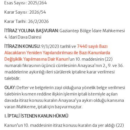
Esas Sayısı : 2025/264
Karar Sayısı : 2026/54
Karar Tarihi : 26/2/2026
İTİRAZ YOLUNA BAŞVURAN:
Gaziantep Bölge İdare Mahkemesi
4. İdari Dava Dairesi
İTİRAZIN KONUSU:
9/3/2023 tarihli ve
7440 sayılı Bazı
Alacakların Yeniden Yapılandırılması ile Bazı Kanunlarda
Değişiklik Yapılmasına Dair Kanun
’un 10. maddesinin (22)
numaralı fıkrasının üçüncü cümlesinin Anayasa’nın 2., 9. ve 36.
maddelerine aykırılığı ileri sürülerek iptaline karar verilmesi
talebidir.
OLAY:
Defter ve belgelerin zayi olduğuna yönelik belge verilmesi
talebinin kısmen reddine ilişkin işlemin iptali istemiyle açılan
davada itiraz konusu kuralın Anayasa’ya aykırı olduğu kanısına
varan Mahkeme, iptali için başvurmuştur.
I. İPTALİ İSTENEN KANUN HÜKMÜ
Kanun’un 10. maddesinin itiraz konusu kuralın da yer aldığı (22)