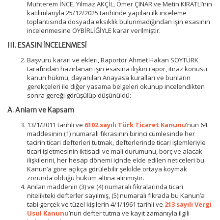
Muhterem İNCE, Yılmaz AKÇİL, Ömer ÇINAR ve Metin KIRATLI’nın
katılımlarıyla 25/12/2025 tarihinde yapılan ilk inceleme
toplantısında dosyada eksiklik bulunmadığından işin esasının
incelenmesine OYBİRLİĞİYLE karar verilmiştir.
III
. ESASIN İNCELENMESİ
Başvuru kararı ve ekleri, Raportör Ahmet Hakan SOYTÜRK
tarafından hazırlanan işin esasına ilişkin rapor, itiraz konusu
kanun hükmü, dayanılan Anayasa kuralları ve bunların
gerekçeleri ile diğer yasama belgeleri okunup incelendikten
sonra gereği görüşülüp düşünüldü:
A. Anlam ve Kapsam
13/1/2011 tarihli ve
6102 sayılı Türk Ticaret Kanunu
’nun 64.
maddesinin (1) numaralı fıkrasının birinci cümlesinde her
tacirin ticari defterleri tutmak, defterlerinde ticari işlemleriyle
ticari işletmesinin iktisadi ve mali durumunu, borç ve alacak
ilişkilerini, her hesap dönemi içinde elde edilen neticeleri bu
Kanun’a göre açıkça görülebilir şekilde ortaya koymak
zorunda olduğu hüküm altına alınmıştır.
Anılan maddenin (3) ve (4) numaralı fıkralarında ticari
nitelikteki defterler sayılmış, (5) numaralı fıkrada bu Kanun’a
tabi gerçek ve tüzel kişilerin 4/1/1961 tarihli ve
213 sayılı Vergi
Usul Kanunu
’nun defter tutma ve kayıt zamanıyla ilgili