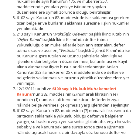
hükümleri ile aynı Kanun’un 175. ve mükerrer 257.
maddelerinde yer alan yetkiye istinaden yapılan
düzenlemelere uymak zorunda olduğu belirtilmiştir.
6102 sayılı Kanun’un 82. maddesinde ise saklanması gereken
ticari belgeler ve bunların saklanma süresine ilişkin hükümler
yer almaktadır.
213 sayılı Kanun’un “
Mükellefin Ödevleri
” başlıklı İkinci Kitabı’nın
“
Defter Tutma
” başlıklı İkinci Kısmı’nda defter tutma
yükümlülüğü olan mükellefler ile bunların istisnaları, defter
tutma esas ve usulleri; “
Vesikalar
” başlıklı Üçüncü Kısmı’nda ise
bu Kanun’a göre tutulan ve üçüncü şahıslarla olan ilişki ve
işlemlere dair belgelerin düzenlenmesi, kullanılması ve kayıt
altına alınmasına ilişkin hususlar düzenlenmiştir. Anılan
Kanun’un 253 ila mükerrer 257. maddelerinde de defter ve
belgelerin saklanması ve ibrazına yönelik düzenlemelere yer
verilmiştir.
12/1/2011 tarihli ve
6100 sayılı Hukuk Muhakemeleri
Kanunu
’nun 382. maddesinin (2) numaralı fıkrasının (e)
bendinin (1) numaralı alt bendinde ticari defterlerin zıyaı
hâlinde belge verilmesi çekişmesiz yargı işlerinden sayılmıştır.
6102 sayılı Kanun’un 82. maddesinin (7) numaralı fıkrasında da
bir tacirin saklamakla yükümlü olduğu defter ve belgelerin
yangın, su baskını veya yer sarsıntısı gibi bir afet veya hırsızlık
sebebiyle ve kanuni saklama süresi içinde zıyaa uğraması
hâlinde açılacak hasımsız bir davayla söz konusu defter ve