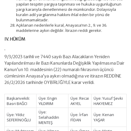
yapılan tespitin yargıya taşınması ve hukuka uygunluğunun
yargı kararıyla denetlenmesi de mümkündür. Dolayısıyla
kuralın adil yargılanma hakkını ihlal eden bir yönü de
bulunmamaktadır.
Açıklanan nedenlerle kural, Anayasa’nın 2., 9. ve 36.
maddelerine aykırı değildir. İtirazın reddi gerekir.
IV. HÜKÜM
9/3/2023 tarihli ve 7440 sayılı Bazı Alacakların Yeniden
Yapılandırılması ile Bazı Kanunlarda Değişiklik Yapılmasına Dair
Kanun’un 10. maddesinin (22) numaralı fıkrasının üçüncü
cümlesinin Anayasa’ya aykırı olmadığına ve itirazın REDDİNE
26/2/2026 tarihinde OYBİRLİĞİYLE karar verildi.
Başkanvekili:
Üye: Engin
Üye: Recai
Üye: Yusuf Şevki
Basri BAĞCI
YILDIRIM
AKYEL
HAKYEMEZ
Üye:
Üye: Yıldız
Üye: İrfan
Üye: Kenan
Selahaddin
SEFERİNOĞLU
FİDAN
YAŞAR
MENTEŞ