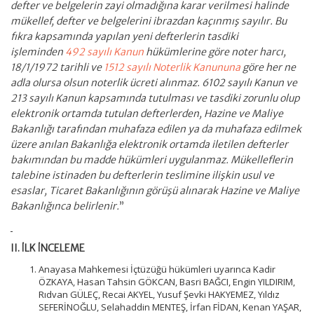
defter ve belgelerin zayi olmadığına karar verilmesi halinde
mükellef, defter ve belgelerini ibrazdan kaçınmış sayılır. Bu
fıkra kapsamında yapılan yeni defterlerin tasdiki
işleminden
492 sayılı Kanun
hükümlerine göre noter harcı,
18/1/1972 tarihli ve
1512 sayılı Noterlik Kanununa
göre her ne
adla olursa olsun noterlik ücreti alınmaz. 6102 sayılı Kanun ve
213 sayılı Kanun kapsamında tutulması ve tasdiki zorunlu olup
elektronik ortamda tutulan defterlerden, Hazine ve Maliye
Bakanlığı tarafından muhafaza edilen ya da muhafaza edilmek
üzere anılan Bakanlığa elektronik ortamda iletilen defterler
bakımından bu madde hükümleri uygulanmaz. Mükelleflerin
talebine istinaden bu defterlerin teslimine ilişkin usul ve
esaslar, Ticaret Bakanlığının görüşü alınarak Hazine ve Maliye
Bakanlığınca belirlenir.
”
II. İLK İNCELEME
Anayasa Mahkemesi İçtüzüğü hükümleri uyarınca Kadir
ÖZKAYA, Hasan Tahsin GÖKCAN, Basri BAĞCI, Engin YILDIRIM,
Rıdvan GÜLEÇ, Recai AKYEL, Yusuf Şevki HAKYEMEZ, Yıldız
SEFERİNOĞLU, Selahaddin MENTEŞ, İrfan FİDAN, Kenan YAŞAR,