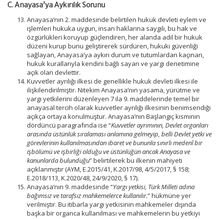
C. Anayasa’ya Aykırılık Sorunu
Anayasa’nın 2. maddesinde belirtilen hukuk devleti eylem ve
işlemleri hukuka uygun, insan haklarına saygılı, bu hak ve
özgürlükleri koruyup güçlendiren, her alanda adil bir hukuk
düzeni kurup bunu geliştirerek sürdüren, hukuki güvenliği
sağlayan, Anayasa’ya aykırı durum ve tutumlardan kaçınan,
hukuk kurallarıyla kendini bağlı sayan ve yargı denetimine
açık olan devlettir.
Kuvvetler ayrılığı ilkesi de genellikle hukuk devleti ilkesi ile
ilişkilendirilmiştir. Nitekim Anayasa’nın yasama, yürütme ve
yargı yetkilerini düzenleyen 7 ila 9. maddelerinde temel bir
anayasal tercih olarak kuvvetler ayrılığı ilkesinin benimsendiği
açıkça ortaya konulmuştur. Anayasa’nın Başlangıç kısmının
dördüncü paragrafında ise “
Kuvvetler ayrımının, Devlet organları
arasında üstünlük sıralaması anlamına gelmeyip, belli Devlet yetki ve
görevlerinin kullanılmasından ibaret ve bununla sınırlı medenî bir
işbölümü ve işbirliği olduğu ve üstünlüğün ancak Anayasa ve
kanunlarda bulunduğu
” belirtilerek bu ilkenin mahiyeti
açıklanmıştır (AYM, E.2015/41, K.2017/98, 4/5/2017, § 158;
E.2018/113, K.2020/48, 24/9/2020, § 17).
Anayasa’nın 9. maddesinde “
Yargı yetkisi, Türk Milleti adına
bağımsız ve tarafsız mahkemelerce kullanılır.
” hükmüne yer
verilmiştir. Bu itibarla yargı yetkisinin mahkemeler dışında
başka bir organca kullanılması ve mahkemelerin bu yetkiyi