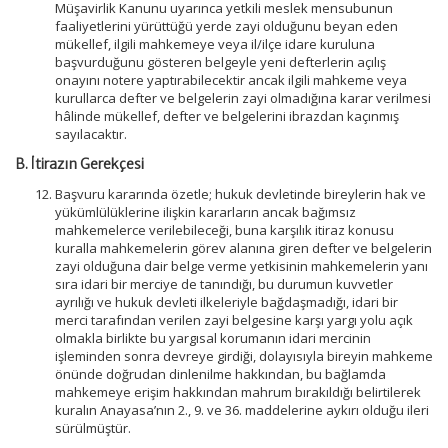
Müşavirlik Kanunu uyarınca yetkili meslek mensubunun
faaliyetlerini yürüttüğü yerde zayi olduğunu beyan eden
mükellef, ilgili mahkemeye veya il/ilçe idare kuruluna
başvurduğunu gösteren belgeyle yeni defterlerin açılış
onayını notere yaptırabilecektir ancak ilgili mahkeme veya
kurullarca defter ve belgelerin zayi olmadığına karar verilmesi
hâlinde mükellef, defter ve belgelerini ibrazdan kaçınmış
sayılacaktır.
B. İtirazın Gerekçesi
Başvuru kararında özetle; hukuk devletinde bireylerin hak ve
yükümlülüklerine ilişkin kararların ancak bağımsız
mahkemelerce verilebileceği, buna karşılık itiraz konusu
kuralla mahkemelerin görev alanına giren defter ve belgelerin
zayi olduğuna dair belge verme yetkisinin mahkemelerin yanı
sıra idari bir merciye de tanındığı, bu durumun kuvvetler
ayrılığı ve hukuk devleti ilkeleriyle bağdaşmadığı, idari bir
merci tarafından verilen zayi belgesine karşı yargı yolu açık
olmakla birlikte bu yargısal korumanın idari mercinin
işleminden sonra devreye girdiği, dolayısıyla bireyin mahkeme
önünde doğrudan dinlenilme hakkından, bu bağlamda
mahkemeye erişim hakkından mahrum bırakıldığı belirtilerek
kuralın Anayasa’nın 2., 9. ve 36. maddelerine aykırı olduğu ileri
sürülmüştür.