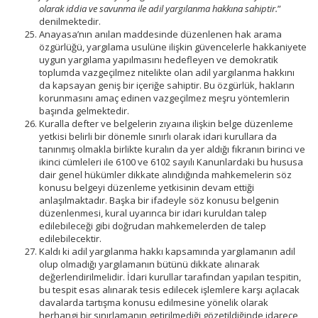
olarak iddia ve savunma ile adil yargılanma hakkına sahiptir.
”
denilmektedir.
Anayasa’nın anılan maddesinde düzenlenen hak arama
özgürlüğü, yargılama usulüne ilişkin güvencelerle hakkaniyete
uygun yargılama yapılmasını hedefleyen ve demokratik
toplumda vazgeçilmez nitelikte olan adil yargılanma hakkını
da kapsayan geniş bir içeriğe sahiptir. Bu özgürlük, hakların
korunmasını amaç edinen vazgeçilmez meşru yöntemlerin
başında gelmektedir.
Kuralla defter ve belgelerin zıyaına ilişkin belge düzenleme
yetkisi belirli bir dönemle sınırlı olarak idari kurullara da
tanınmış olmakla birlikte kuralın da yer aldığı fıkranın birinci ve
ikinci cümleleri ile 6100 ve 6102 sayılı Kanunlardaki bu hususa
dair genel hükümler dikkate alındığında mahkemelerin söz
konusu belgeyi düzenleme yetkisinin devam ettiği
anlaşılmaktadır. Başka bir ifadeyle söz konusu belgenin
düzenlenmesi, kural uyarınca bir idari kuruldan talep
edilebileceği gibi doğrudan mahkemelerden de talep
edilebilecektir.
Kaldı ki adil yargılanma hakkı kapsamında yargılamanın adil
olup olmadığı yargılamanın bütünü dikkate alınarak
değerlendirilmelidir. İdari kurullar tarafından yapılan tespitin,
bu tespit esas alınarak tesis edilecek işlemlere karşı açılacak
davalarda tartışma konusu edilmesine yönelik olarak
herhangi bir sınırlamanın getirilmediği gözetildiğinde idarece