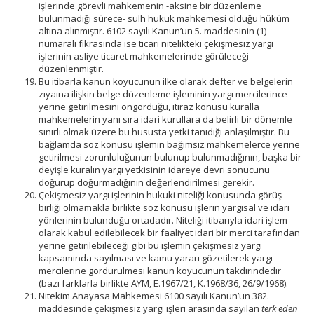
işlerinde görevli mahkemenin -aksine bir düzenleme
bulunmadığı sürece- sulh hukuk mahkemesi olduğu hüküm
altına alınmıştır. 6102 sayılı Kanun’un 5. maddesinin (1)
numaralı fıkrasında ise ticari nitelikteki çekişmesiz yargı
işlerinin asliye ticaret mahkemelerinde görüleceği
düzenlenmiştir.
Bu itibarla kanun koyucunun ilke olarak defter ve belgelerin
zıyaına ilişkin belge düzenleme işleminin yargı mercilerince
yerine getirilmesini öngördüğü, itiraz konusu kuralla
mahkemelerin yanı sıra idari kurullara da belirli bir dönemle
sınırlı olmak üzere bu hususta yetki tanıdığı anlaşılmıştır. Bu
bağlamda söz konusu işlemin bağımsız mahkemelerce yerine
getirilmesi zorunluluğunun bulunup bulunmadığının, başka bir
deyişle kuralın yargı yetkisinin idareye devri sonucunu
doğurup doğurmadığının değerlendirilmesi gerekir.
Çekişmesiz yargı işlerinin hukuki niteliği konusunda görüş
birliği olmamakla birlikte söz konusu işlerin yargısal ve idari
yönlerinin bulunduğu ortadadır. Niteliği itibarıyla idari işlem
olarak kabul edilebilecek bir faaliyet idari bir merci tarafından
yerine getirilebileceği gibi bu işlemin çekişmesiz yargı
kapsamında sayılması ve kamu yararı gözetilerek yargı
mercilerine gördürülmesi kanun koyucunun takdirindedir
(bazı farklarla birlikte AYM, E.1967/21, K.1968/36, 26/9/1968).
Nitekim Anayasa Mahkemesi 6100 sayılı Kanun’un 382.
maddesinde çekişmesiz yargı işleri arasında sayılan
terk eden