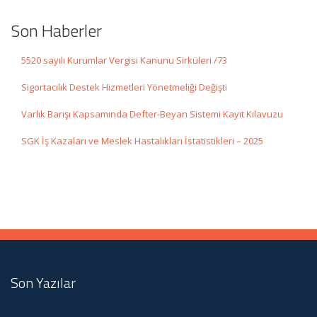
Son Haberler
5520 sayılı Kurumlar Vergisi Kanunu Sirküleri /73
Sigortacılık Destek Hizmetleri Yönetmeliği Değişti
Varlık Barışı Kapsamında Defter-Beyan Sistemi Kayıt Kılavuzu
SGK İş Kazaları ve Meslek Hastalıkları İstatistikleri – 2025
Son Yazılar