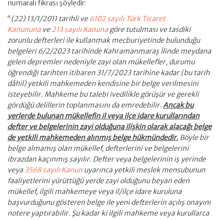
numaralı fıkrası şöyledir:
“
(22) 13/1/2011 tarihli ve
6102 sayılı Türk Ticaret
Kanununa
ve
213 sayılı Kanuna
göre tutulması ve tasdiki
zorunlu defterleri ile kullanmak mecburiyetinde bulunduğu
belgeleri 6/2/2023 tarihinde Kahramanmaraş İlinde meydana
gelen depremler nedeniyle zayi olan mükellefler, durumu
öğrendiği tarihten itibaren 31/7/2023 tarihine kadar (bu tarih
dâhil) yetkili mahkemeden kendisine bir belge verilmesini
isteyebilir. Mahkeme bu talebi ivedilikle görüşür ve gerekli
gördüğü delillerin toplanmasını da emredebilir.
Ancak bu
yerlerde bulunan mükellefin il veya ilçe idare kurullarından
defter ve belgelerinin zayi olduğuna ilişkin olarak alacağı belge
de yetkili mahkemeden alınmış belge hükmündedir.
Böyle bir
belge almamış olan mükellef, defterlerini ve belgelerini
ibrazdan kaçınmış sayılır. Defter veya belgelerinin iş yerinde
veya
3568 sayılı Kanun
uyarınca yetkili meslek mensubunun
faaliyetlerini yürüttüğü yerde zayi olduğunu beyan eden
mükellef, ilgili mahkemeye veya il/ilçe idare kuruluna
başvurduğunu gösteren belge ile yeni defterlerin açılış onayını
notere yaptırabilir. Şu kadar ki ilgili mahkeme veya kurullarca