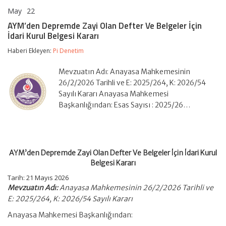
May
22
AYM’den
yorumlar kapalı
Depremde
AYM’den Depremde Zayi Olan Defter Ve Belgeler İçin
Zayi
İdari Kurul Belgesi Kararı
Olan
Defter
Haberi Ekleyen:
Pi Denetim
Ve
Belgeler
İçin
Mevzuatın Adı: Anayasa Mahkemesinin
İdari
26/2/2026 Tarihli ve E: 2025/264, K: 2026/54
Kurul
Sayılı Kararı Anayasa Mahkemesi
Belgesi
Başkanlığından: Esas Sayısı : 2025/26…
Kararı
için
AYM’den Depremde Zayi Olan Defter Ve Belgeler İçin İdari Kurul
Belgesi Kararı
Tarih:
21 Mayıs 2026
Mevzuatın Adı:
Anayasa Mahkemesinin 26/2/2026 Tarihli ve
E: 2025/264, K: 2026/54 Sayılı Kararı
Anayasa Mahkemesi Başkanlığından: