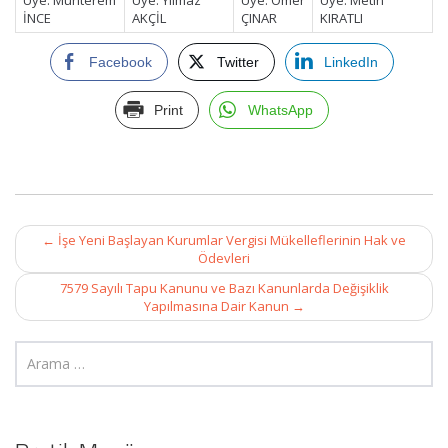
Üye: Muhterem
Üye: Yılmaz
Üye: Ömer
Üye: Metin
İNCE
AKÇİL
ÇINAR
KIRATLI
Facebook
Twitter
LinkedIn
Print
WhatsApp
Post
←
İşe Yeni Başlayan Kurumlar Vergisi Mükelleflerinin Hak ve
navigation
Ödevleri
7579 Sayılı Tapu Kanunu ve Bazı Kanunlarda Değişiklik
Yapılmasına Dair Kanun
→