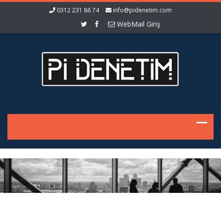
0312 231 86 74
info@pidenetim.com
WebMail Giriş