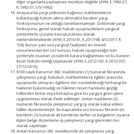
diğer organlarla paylaşması mümkün değildir (AYM, E.1992/27,
K.1992/31, 5/5/1992).
Anayasa’da yargı yetkisinin bağımsız mahkemelerce
kullanılacağı hüküm altına alınmakla beraber yargı
fonksiyonunun ne olduğu tanımlanmamıştır. Doktrinde yargı
fonksiyonu, genel olarak hukuki uyuşmazlıkların yargısal
yöntemlerle çözüme kavuşturulması olarak
nitelendirilmektedir (AYM, E.2015/41, K.2017/98, 4/5/2017, §
159). Bunun yanı sıra yargısal faaliyetin en önemli
unsurlarından biri söz konusu hukuki uyuşmazlığın tüm
yönleriyle esastan çözülerek karara bağlanması ve bu kararın
kesin hüküm niteliği taşımasıdır (AYM, E.2012/102, K.2012/207,
27/12/2012).
6100 sayılı Kanun’un 382. maddesinin (1) numaralı fıkrasında
çekişmesiz yargı; hukukun, mahkemelerce ilgililer arasında
uyuşmazlık olmayan, ilgililerin ileri sürülebileceği herhangi bir
hakkının bulunmadığı ve hâkimin resen harekete geçtiği
hâllerden birine veya birkaçına göre bu yargıya giren işlere
uygulanması olarak ifade edilmiştir. Anılan maddenin (2)
numaralı fıkrasında çekişmesiz yargı işi olarak kabul edilen
hâller düzenlenmiştir. Bu kapsamda söz konusu fıkranın (e)
bendinin (1) numaralı alt bendinde defter ve belgelerin zıyaına
ilişkin belge düzenleme işi çekişmesiz yargı işlerinden biri
olarak sayılmıştır.
Anılan Kanun’un 383. maddesinde de çekişmesiz yargı