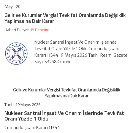
May
20
Gelir
yorumlar kapalı
ve
Gelir ve Kurumlar Vergisi Tevkifat Oranlarında Değişiklik
Kurumlar
Yapılmasına Dair Karar
Vergisi
Tevkifat
Haberi Ekleyen:
Pi Denetim
Oranlarında
Değişiklik
Yapılmasına
Nükleer Santral İnşaat Ve Onarım İşlerinde
Dair
Tevkifat Oranı Yüzde 1 Oldu Cumhurbaşkanı
Karar
Kararı 11344 19 Mayıs 2026 Tarihli Resmi Gazete
için
Sayı: 33258 Cumhu…
Gelir ve Kurumlar Vergisi Tevkifat Oranlarında Değişiklik
Yapılmasına Dair Karar
Tarih:
19 Mayıs 2026
Nükleer Santral İnşaat Ve Onarım İşlerinde Tevkifat
Oranı Yüzde 1 Oldu
Cumhurbaşkanı Kararı 11344