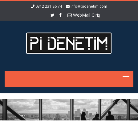
0312 231 86 74
info@pidenetim.com
WebMail Giriş