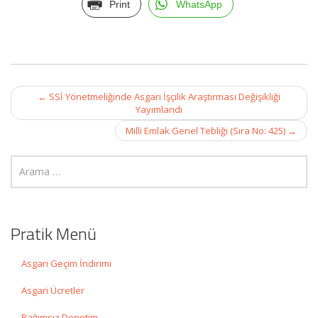
Print
WhatsApp
Post
←
SSİ Yönetmeliğinde Asgari İşçilik Araştırması Değişikliği
navigation
Yayımlandı
Milli Emlak Genel Tebliği (Sıra No: 425)
→
Pratik Menü
Asgari Geçim İndirimi
Asgari Ücretler
Bağımsız Denetim