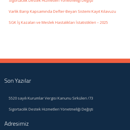
Sigortacılık Destek Hizmetleri Yönetmeliği Değişti
Varlık Barışı Kapsamında Defter-Beyan Sistemi Kayıt Kılavuzu
SGK İş Kazaları ve Meslek Hastalıkları İstatistikleri – 2025
Son Yazılar
5520 sayılı Kurumlar Vergisi Kanunu Sirküleri /73
Sigortacılık Destek Hizmetleri Yönetmeliği Değişti
Adresimiz