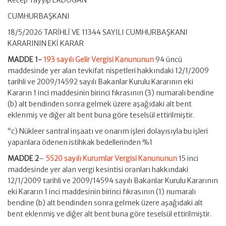
Recep Tayyip ERDOĞAN
CUMHURBAŞKANI
18/5/2026 TARİHLİ VE 11344 SAYILI CUMHURBAŞKANI
KARARININ EKİ KARAR
MADDE 1-
193 sayılı Gelir Vergisi Kanununun
94 üncü
maddesinde yer alan tevkifat nispetleri hakkındaki 12/1/2009
tarihli ve 2009/14592 sayılı Bakanlar Kurulu Kararının eki
Kararın 1 inci maddesinin birinci fıkrasının (3) numaralı bendine
(b) alt bendinden sonra gelmek üzere aşağıdaki alt bent
eklenmiş ve diğer alt bent buna göre teselsül ettirilmiştir.
“c) Nükleer santral inşaatı ve onarım işleri dolayısıyla bu işleri
yapanlara ödenen istihkak bedellerinden %1
MADDE 2
–
5520 sayılı Kurumlar Vergisi Kanununun
15 inci
maddesinde yer alan vergi kesintisi oranları hakkındaki
12/1/2009 tarihli ve 2009/14594 sayılı Bakanlar Kurulu Kararının
eki Kararın 1 inci maddesinin birinci fıkrasının (1) numaralı
bendine (b) alt bendinden sonra gelmek üzere aşağıdaki alt
bent eklenmiş ve diğer alt bent buna göre teselsül ettirilmiştir.