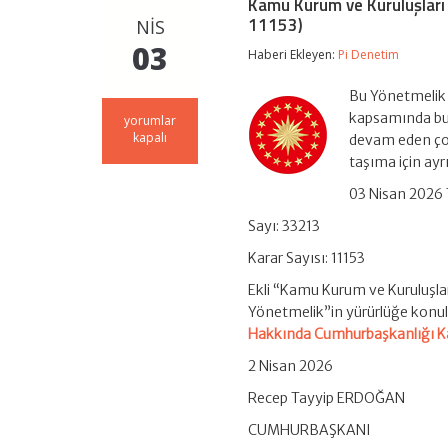
Kamu Kurum ve Kuruluşları 
11153)
NIS
03
Haberi Ekleyen:
Pi Denetim
Bu Yönetmelik 
kapsamında bul
Kamu
yorumlar
Kurum
kapalı
devam eden çocu
ve
taşıma için ayr
Kuruluşları
Personel
03 Nisan 2026 
Servis
Hizmet
Sayı: 33213
Yönetmeliğinde
Değişiklik
Karar Sayısı: 11153
(Karar
Sayısı:
Ekli “Kamu Kurum ve Kuruluşla
11153)
Yönetmelik”in yürürlüğe kon
için
Hakkında Cumhurbaşkanlığı K
2 Nisan 2026
Recep Tayyip ERDOĞAN
CUMHURBAŞKANI