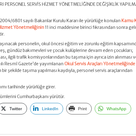
I PERSONEL SERVİS HİZMET YÖNETMELİĞİNDE DEĞİŞİKLİK YAPIL
 2004/6801 sayılı Bakanlar Kurulu Kararı ile yürürlüğe konulan
Kamu 
 Hizmet Yönetmeliğinin
11 inci maddesine birinci fıkrasından sonra ge
ir.
şınacak personelin, okul öncesi eğitim ve zorunlu eğitim kapsamın
kreş, gündüz bakımevleri ve çocuk kulüplerine devam eden çocukları;
ı, ilgili trafik komisyonlarından bu taşıma için ayrıca izin alınması v
ayılı Resmî Gazete’de yayımlanan
Okul Servis Araçları Yönetmeliğinde
 bir şekilde taşıma yapılması kaydıyla, personel servis araçlarından
mı tarihinde yürürlüğe girer.
ümlerini Cumhurbaşkanı yürütür.
Twitter
LinkedIn
Print
WhatsApp