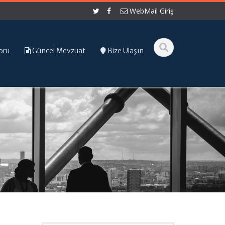
WebMail Giriş
oru
Güncel Mevzuat
Bize Ulaşın