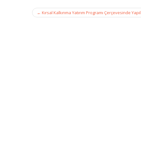
Post
←
Kırsal Kalkınma Yatırım Programı Çerçevesinde Yapıl
navigation