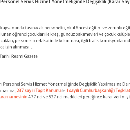
Personel Servis Hizmet Yönetmeliğinde Değişiklik (Karar Sayı
kapsamında taşınacak personelin, okul öncesi eğitim ve zorunlu eği
unan öğrenci çocukları ile kreş, gündüz bakımevleri ve çocuk kulüple
kları; personelin refakatinde bulunması, ilgili trafik komisyonların
ıca izin alınması…
Tarihli Resmi Gazete
rı Personel Servis Hizmet Yönetmeliğinde Değişiklik Yapılmasına Dai
ulmasına,
237 sayılı Taşıt Kanunu
ile
1 sayılı Cumhurbaşkanlığı Teşkilat
ararnamesinin
477 nci ve 537 nci maddeleri gereğince karar verilmişti