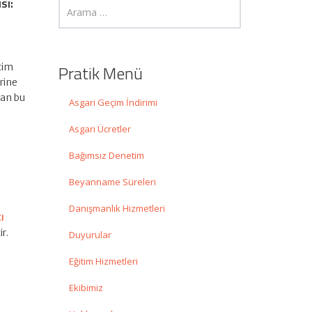
sı:
tim
Pratik Menü
rine
dan bu
Asgari Geçim İndirimi
Asgari Ücretler
Bağımsız Denetim
Beyanname Süreleri
r
Danışmanlık Hizmetleri
ı
r.
Duyurular
Eğitim Hizmetleri
Ekibimiz