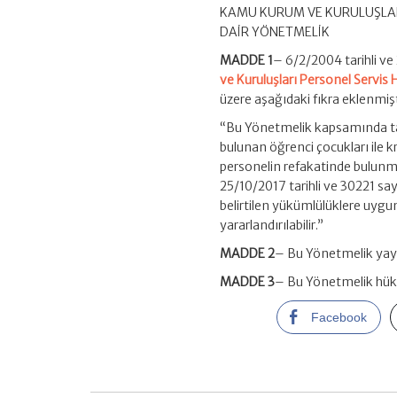
KAMU KURUM VE KURULUŞLAR
DAİR YÖNETMELİK
MADDE 1
– 6/2/2004 tarihli ve
ve Kuruluşları Personel Servis
üzere aşağıdaki fıkra eklenmişt
“Bu Yönetmelik kapsamında ta
bulunan öğrenci çocukları ile 
personelin refakatinde bulunmas
25/10/2017 tarihli ve 30221 s
belirtilen yükümlülüklere uygun
yararlandırılabilir.”
MADDE 2
– Bu Yönetmelik yayı
MADDE 3
– Bu Yönetmelik hük
Facebook