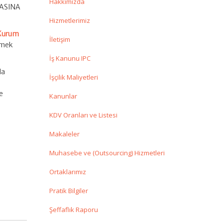
Hakkımızda
MASINA
Hizmetlerimiz
Kurum
İletişim
lmek
İş Kanunu IPC
da
İşçilik Maliyetleri
e
Kanunlar
KDV Oranları ve Listesi
Makaleler
Muhasebe ve (Outsourcing) Hizmetleri
Ortaklarımız
Pratik Bilgiler
Şeffaflık Raporu