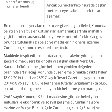
birinci fıkrasının (3)
Ancak bu miktar hiçbir suretle beşbin
numaralı bendi
metrekareye isabet edecek tutarı
aşamaz.
Bu maddelerde yer alan maktu vergi ve harç tarifeleri, Kanunda
belirtilen en alt ve en üst sınırları aşmamak şartıyla mahallin
çeşitli semtleri arasındaki sosyal ve ekonomik farklılıklar göz
önünde tutularak ilgili belediye meclislerinin önerisi üzerine
Cumhurbaşkanınca tespit edilmektedir.
Maddede tespit edilen bu tutarların, her takvim yılı başından
geçerli olmak üzere bir önceki yıla ilişkin olarak Vergi Usul
Kanunu hükümlerine göre belirlenen yeniden değerleme
oranında artırılacağı yönünde düzenleme olmakla birlikte halen
18.02.2014 tarihli ve 28917 sayılı Resmi Gazetede yayımlanan
2014/5896 sayılı BKK ile belirlenen tutarlar uygulanmakta olup,
bu tutarlarda bu güne kadar yeni bir belirleme yapılmamıştır.
2464 sayılı Kanunun 95 nci maddesine göre de belediyeler,
nüfusları ile ekonomik ve sosyal gelişme durumlarına göre
Hazine ve Maliye Bakanlığı ile Cumhurbaşkanlığı Strateji ve