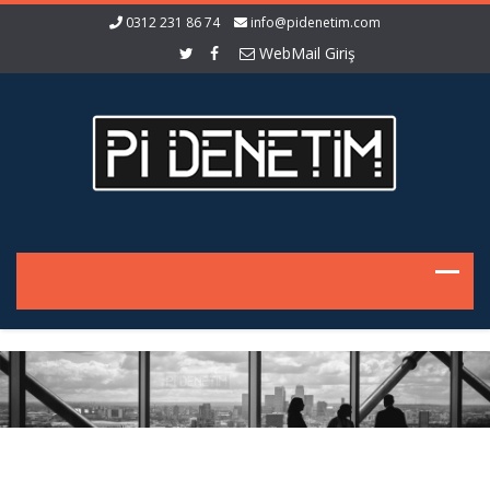
0312 231 86 74
info@pidenetim.com
WebMail Giriş