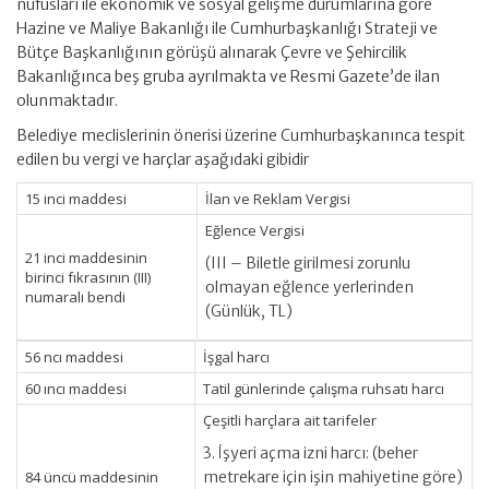
nüfusları ile ekonomik ve sosyal gelişme durumlarına göre
Hazine ve Maliye Bakanlığı ile Cumhurbaşkanlığı Strateji ve
Bütçe Başkanlığının görüşü alınarak Çevre ve Şehircilik
Bakanlığınca beş gruba ayrılmakta ve Resmi Gazete’de ilan
olunmaktadır.
Belediye meclislerinin önerisi üzerine Cumhurbaşkanınca tespit
edilen bu vergi ve harçlar aşağıdaki gibidir
15 inci maddesi
İlan ve Reklam Vergisi
Eğlence Vergisi
21 inci maddesinin
(III – Biletle girilmesi zorunlu
birinci fıkrasının (III)
olmayan eğlence yerlerinden
numaralı bendi
(Günlük, TL)
56 ncı maddesi
İşgal harcı
60 ıncı maddesi
Tatil günlerinde çalışma ruhsatı harcı
Çeşitli harçlara ait tarifeler
3. İşyeri açma izni harcı: (beher
84 üncü maddesinin
metrekare için işin mahiyetine göre)