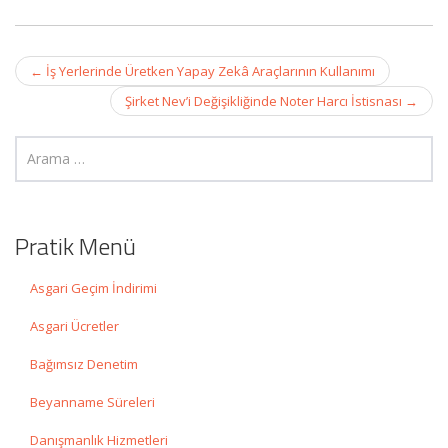
Post
←
İş Yerlerinde Üretken Yapay Zekâ Araçlarının Kullanımı
navigation
Şirket Nev’i Değişikliğinde Noter Harcı İstisnası
→
Pratik Menü
Asgari Geçim İndirimi
Asgari Ücretler
Bağımsız Denetim
Beyanname Süreleri
Danışmanlık Hizmetleri