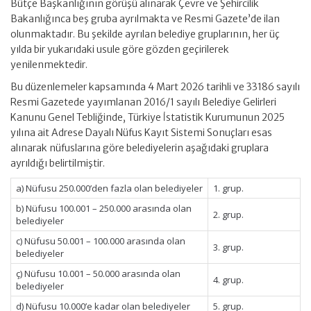
Bütçe Başkanlığının görüşü alınarak Çevre ve Şehircilik
Bakanlığınca beş gruba ayrılmakta ve Resmi Gazete’de ilan
olunmaktadır. Bu şekilde ayrılan belediye gruplarının, her üç
yılda bir yukarıdaki usule göre gözden geçirilerek
yenilenmektedir.
Bu düzenlemeler kapsamında 4 Mart 2026 tarihli ve 33186 sayılı
Resmi Gazetede yayımlanan 2016/1 sayılı Belediye Gelirleri
Kanunu Genel Tebliğinde, Türkiye İstatistik Kurumunun 2025
yılına ait Adrese Dayalı Nüfus Kayıt Sistemi Sonuçları esas
alınarak nüfuslarına göre belediyelerin aşağıdaki gruplara
ayrıldığı belirtilmiştir.
a) Nüfusu 250.000’den fazla olan belediyeler
1. grup.
b) Nüfusu 100.001 – 250.000 arasında olan
2. grup.
belediyeler
c) Nüfusu 50.001 – 100.000 arasında olan
3. grup.
belediyeler
ç) Nüfusu 10.001 – 50.000 arasında olan
4. grup.
belediyeler
d) Nüfusu 10.000’e kadar olan belediyeler
5. grup.