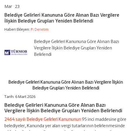
Mar
23
Belediye
yorumlar kapalı
Gelirleri
Belediye Gelirleri Kanununa Göre Alınan Bazı Vergilere
Kanununa
İlişkin Belediye Grupları Yeniden Belirlendi
Göre
Alınan
Haberi Ekleyen:
Pi Denetim
Bazı
Vergilere
İlişkin
Belediye Gelirleri Kanununa Göre Alınan Bazı
Belediye
Vergilere İlişkin Belediye Grupları Yeniden
Grupları
Belirlendi
Yeniden
Belirlendi
için
Belediye Gelirleri Kanununa Göre Alınan Bazı Vergilere İlişkin
Belediye Grupları Yeniden Belirlendi
Tarih:
6 Mart 2026
Belediye Gelirleri Kanununa Göre Alınan Bazı
Vergilere İlişkin Belediye Grupları Yeniden Belirlendi
2464 sayılı Belediye Gelirleri Kanununun
95 inci maddesine göre
belediyeler, Kanunda yer alan vergi tutarlarının belirlenmesinde