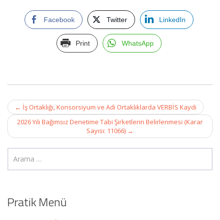
Facebook
Twitter
LinkedIn
Print
WhatsApp
Post
←
İş Ortaklığı, Konsorsiyum ve Adi Ortaklıklarda VERBİS Kaydı
navigation
2026 Yılı Bağımsız Denetime Tabi Şirketlerin Belirlenmesi (Karar
Sayısı: 11066)
→
Pratik Menü