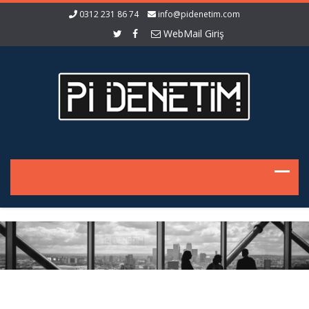
0312 231 86 74
info@pidenetim.com
WebMail Giriş