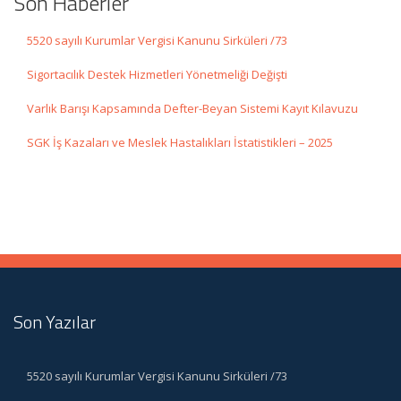
Son Haberler
5520 sayılı Kurumlar Vergisi Kanunu Sirküleri /73
Sigortacılık Destek Hizmetleri Yönetmeliği Değişti
Varlık Barışı Kapsamında Defter-Beyan Sistemi Kayıt Kılavuzu
SGK İş Kazaları ve Meslek Hastalıkları İstatistikleri – 2025
Son Yazılar
5520 sayılı Kurumlar Vergisi Kanunu Sirküleri /73