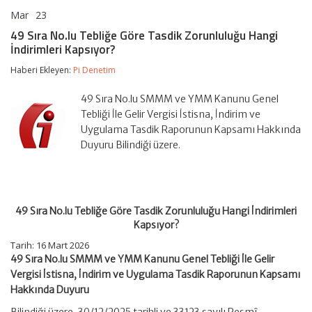
Mar
23
49
yorumlar kapalı
Sıra
49 Sıra No.lu Tebliğe Göre Tasdik Zorunluluğu Hangi
No.lu
İndirimleri Kapsıyor?
Tebliğe
Göre
Haberi Ekleyen:
Pi Denetim
Tasdik
Zorunluluğu
Hangi
49 Sıra No.lu SMMM ve YMM Kanunu Genel
İndirimleri
Tebliği İle Gelir Vergisi İstisna, İndirim ve
Kapsıyor?
Uygulama Tasdik Raporunun Kapsamı Hakkında
için
Duyuru Bilindiği üzere.
49 Sıra No.lu Tebliğe Göre Tasdik Zorunluluğu Hangi İndirimleri
Kapsıyor?
Tarih:
16 Mart 2026
49 Sıra No.lu SMMM ve YMM Kanunu Genel Tebliği İle Gelir
Vergisi İstisna, İndirim ve Uygulama Tasdik Raporunun Kapsamı
Hakkında Duyuru