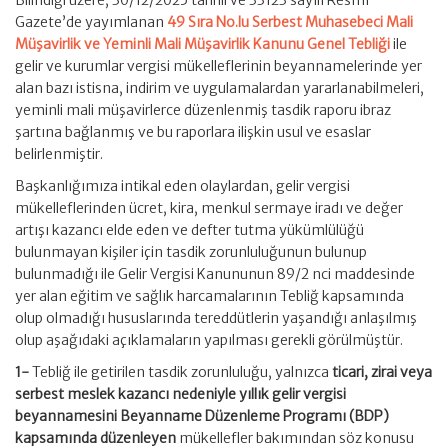
Bilindiği üzere, 30/12/2025 tarihli ve 33123 sayılı Resmî
Gazete’de yayımlanan
49 Sıra No.lu Serbest Muhasebeci Mali
Müşavirlik ve Yeminli Mali Müşavirlik Kanunu Genel Tebliği
ile
gelir ve kurumlar vergisi mükelleflerinin beyannamelerinde yer
alan bazı istisna, indirim ve uygulamalardan yararlanabilmeleri,
yeminli mali müşavirlerce düzenlenmiş tasdik raporu ibraz
şartına bağlanmış ve bu raporlara ilişkin usul ve esaslar
belirlenmiştir.
Başkanlığımıza intikal eden olaylardan, gelir vergisi
mükelleflerinden ücret, kira, menkul sermaye iradı ve değer
artışı kazancı elde eden ve defter tutma yükümlülüğü
bulunmayan kişiler için tasdik zorunluluğunun bulunup
bulunmadığı ile Gelir Vergisi Kanununun 89/2 nci maddesinde
yer alan eğitim ve sağlık harcamalarının Tebliğ kapsamında
olup olmadığı hususlarında tereddütlerin yaşandığı anlaşılmış
olup aşağıdaki açıklamaların yapılması gerekli görülmüştür.
1-
Tebliğ ile getirilen tasdik zorunluluğu, yalnızca
ticari, zirai veya
serbest meslek kazancı nedeniyle yıllık gelir vergisi
beyannamesini Beyanname Düzenleme Programı (BDP)
kapsamında düzenleyen
mükellefler bakımından söz konusu