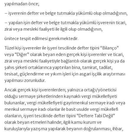
yapılmadan önce;
– işverenin defter ve belge tutmakla yükümlü olup olmadığının,
– yapılan işin defter ve belge tutmakla yükümlü işverenin ticari,
zirai veya mesleki faaliyeti ile ilgili olup olmadığının,
ünitece tespit edilmesi gerekmektedir.
Tüzel kişi işverenler ile işyeri tescilinde defter tipini “Bilanço”
veya “Diğer” olarak beyan eden gerçek kişi işverenler ve ticari,
zirai veya mesleki faaliyetiyle bağlantılı olarak gerçek kişi ya da
şahıs şirketi ortaklarınca yaptırılan bina, tamirat, tadilat,
tesisat, güçlendirme ve yıkım işleri için asgari işçilik araştırması
yapılması zorunludur.
Ancak gerçek kişi işverenlerden; yalnızca ortağı/yöneticisi
olduğu sermaye şirketlerinden kaynaklı vergi mükellefiyeti
bulunanlar, vergi mükellefiyeti gayrimenkul sermaye iradı veya
menkul sermaye iradı olanlar ile basit usulde vergi mükellefi
olanların, işyeri tescilinde defter tipini “Deftere Tabi Değil”
olarak beyan etmeleri halinde; ilgili kamu kurum ve
kuruluşlarıyla yazışma yapılarak beyanın doğrulanması, ihbar,