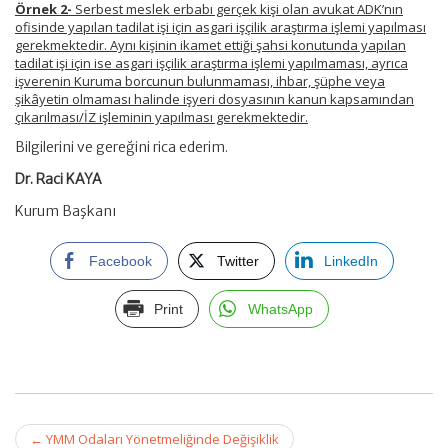
Örnek 2-
Serbest meslek erbabı gerçek kişi olan avukat ADK’nın
ofisinde yapılan tadilat işi için asgari işçilik araştırma işlemi yapılması
gerekmektedir. Aynı kişinin ikamet ettiği şahsi konutunda yapılan
tadilat işi için ise asgari işçilik araştırma işlemi yapılmaması, ayrıca
işverenin Kuruma borcunun bulunmaması, ihbar, şüphe veya
şikâyetin olmaması halinde işyeri dosyasının kanun kapsamından
çıkarılması/İZ işleminin yapılması gerekmektedir.
Bilgilerini ve gereğini rica ederim.
Dr. Raci KAYA
Kurum Başkanı
Facebook
Twitter
LinkedIn
Print
WhatsApp
Post
←
YMM Odaları Yönetmeliğinde Değişiklik