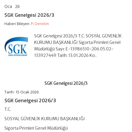
Oca
26
SGK
yorumlar kapalı
Genelgesi
SGK Genelgesi 2026/3
2026/3
için
Haberi Ekleyen:
Pi Denetim
SGK Genelgesi 2026/3 T.C. SOSYAL GÜVENLİK
KURUMU BAŞKANLIĞI Sigorta Primleri Genel
Müdürlüğü Sayı: E-13986510-206.05.02-
133927449 Tarih: 13.01.2026 Ko..
SGK Genelgesi 2026/3
Tarih:
15 Ocak 2026
SGK Genelgesi 2026/3
T.C.
SOSYAL GÜVENLİK KURUMU BAŞKANLIĞI
Sigorta Primleri Genel Müdürlüğü