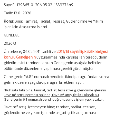
Sayı: E-13986510-206.05.02-133927449
Tarih: 13.01.2026
Konu:
Bina; Tamirat, Tadilat, Tesisat, Güçlendirme ve Yıkım
İşleri İçin Araştırma İşlemi
GENELGE
2026/3
Ünitelerce, 04.02.2011 tarihli ve
2011/13 sayılı İlişiksizlik Belgesi
konulu Genelgenin
uygulanmasında karşılaşılan tereddütlerin
giderilmesini teminen, anılan Genelgenin aşağıda belirtilen
bölümünde düzenleme yapılması gerekli görülmüştür.
Genelgenin “6.8” numaralı bendinin ikinci paragrafından sonra
gelmek üzere aşağıdaki paragraflar eklenmiştir:
“Ruhsata tabi bina; tamirat, tadilat, tesisat ve güçlendirme işlerinin
ilave m² artışı içermesi halinde, ilave m² artışı ile ilgili olarak bu
Genelgenin 6.1 numaralı bendi doğrultusunda işlem yapılacaktır.
İlave m² artışı içermeyen bina; tamirat, tadilat, tesisat,
güçlendirme ve yıkım işlerinde asgari işçilik araştırması