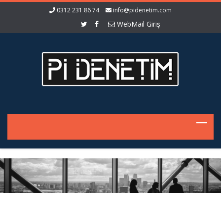
0312 231 86 74
info@pidenetim.com
WebMail Giriş