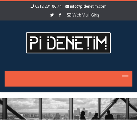
0312 231 86 74
info@pidenetim.com
WebMail Giriş