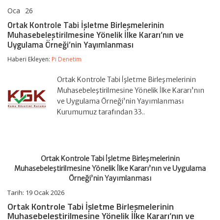
Oca
26
Ortak
yorumlar kapalı
Kontrole
Ortak Kontrole Tabi İşletme Birleşmelerinin
Tabi
Muhasebeleştirilmesine Yönelik İlke Kararı’nın ve
İşletme
Uygulama Örneği’nin Yayımlanması
Birleşmelerinin
Muhasebeleştirilmesine
Haberi Ekleyen:
Pi Denetim
Yönelik
İlke
Kararı’nın
Ortak Kontrole Tabi İşletme Birleşmelerinin
ve
Muhasebeleştirilmesine Yönelik İlke Kararı’nın
Uygulama
ve Uygulama Örneği’nin Yayımlanması
Örneği’nin
Yayımlanması
Kurumumuz tarafından 33..
için
Ortak Kontrole Tabi İşletme Birleşmelerinin
Muhasebeleştirilmesine Yönelik İlke Kararı’nın ve Uygulama
Örneği’nin Yayımlanması
Tarih:
19 Ocak 2026
Ortak Kontrole Tabi İşletme Birleşmelerinin
Muhasebeleştirilmesine Yönelik İlke Kararı’nın ve