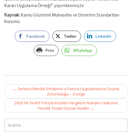
Kararı Uygulama Örneği” yayımlanmıştır.
Kaynak:
Kamu Gözetimi Muhasebe ve Denetim Standartları
Kurumu
Facebook
Twitter
LinkedIn
Print
WhatsApp
Post
←
Serbest Meslek Erbabının e-Fatura Uygulamasına Geçme
navigation
Zorunluluğu – Özelge
2026 Yılı Tevkif Yoluyla Kesilen Vergilerin Nakden İadesine
Yönelik Tespit Olunan Hadler
→