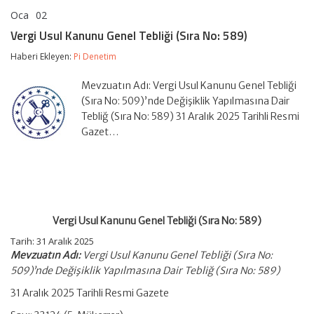
Oca
02
Vergi
yorumlar kapalı
Usul
Vergi Usul Kanunu Genel Tebliği (Sıra No: 589)
Kanunu
Genel
Haberi Ekleyen:
Pi Denetim
Tebliği
(Sıra
Mevzuatın Adı: Vergi Usul Kanunu Genel Tebliği
No:
589)
(Sıra No: 509)’nde Değişiklik Yapılmasına Dair
için
Tebliğ (Sıra No: 589) 31 Aralık 2025 Tarihli Resmi
Gazet…
Vergi Usul Kanunu Genel Tebliği (Sıra No: 589)
Tarih:
31 Aralık 2025
Mevzuatın Adı:
Vergi Usul Kanunu Genel Tebliği (Sıra No:
509)’nde Değişiklik Yapılmasına Dair Tebliğ (Sıra No: 589)
31 Aralık 2025 Tarihli Resmi Gazete