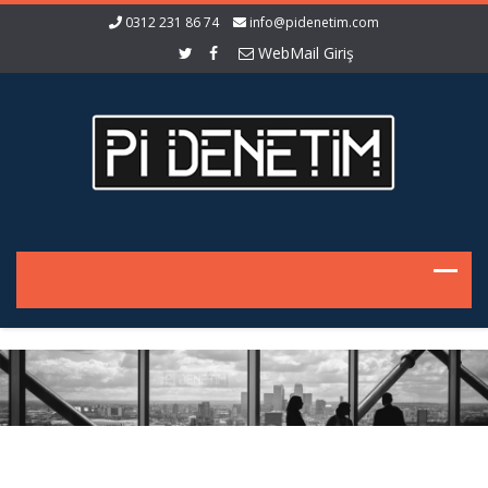
0312 231 86 74
info@pidenetim.com
WebMail Giriş