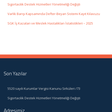
Sigortacılık Destek Hizmetleri Yönetmeliği Değişti
Varlık Barışı Kapsamında Defter-Beyan Sistemi Kayıt Kılavuzu
SGK İş Kazaları ve Meslek Hastalıkları İstatistikleri – 2025
Son Yazılar
5520 sayılı Kurumlar Vergisi Kanunu Sirküleri /73
Sigortacılık Destek Hizmetleri Yönetmeliği Değişti
Adresimiz