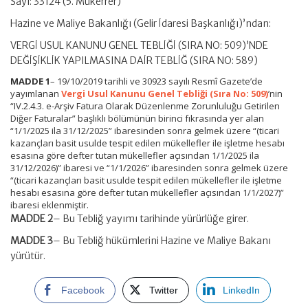
Sayı: 33124 (5. Mükerrer)
Hazine ve Maliye Bakanlığı (Gelir İdaresi Başkanlığı)’ndan:
VERGİ USUL KANUNU GENEL TEBLİĞİ (SIRA NO: 509)’NDE
DEĞİŞİKLİK YAPILMASINA DAİR TEBLİĞ (SIRA NO: 589)
MADDE 1
– 19/10/2019 tarihli ve 30923 sayılı Resmî Gazete’de
yayımlanan
Vergi Usul Kanunu Genel Tebliği (Sıra No: 509)
’nin
“IV.2.4.3. e-Arşiv Fatura Olarak Düzenlenme Zorunluluğu Getirilen
Diğer Faturalar” başlıklı bölümünün birinci fıkrasında yer alan
“1/1/2025 ila 31/12/2025” ibaresinden sonra gelmek üzere “(ticari
kazançları basit usulde tespit edilen mükellefler ile işletme hesabı
esasına göre defter tutan mükellefler açısından 1/1/2025 ila
31/12/2026)” ibaresi ve “1/1/2026” ibaresinden sonra gelmek üzere
“(ticari kazançları basit usulde tespit edilen mükellefler ile işletme
hesabı esasına göre defter tutan mükellefler açısından 1/1/2027)”
ibaresi eklenmiştir.
MADDE 2
– Bu Tebliğ yayımı tarihinde yürürlüğe girer.
MADDE 3
– Bu Tebliğ hükümlerini Hazine ve Maliye Bakanı
yürütür.
Facebook
Twitter
LinkedIn