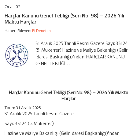
Oca
02
Harçlar
yorumlar kapalı
Kanunu
Harçlar Kanunu Genel Tebliği (Seri No: 98) – 2026 Yılı
Genel
Maktu Harçlar
Tebliği
(Seri
Haberi Ekleyen:
Pi Denetim
No:
98)
–
31 Aralık 2025 Tarihli Resmi Gazete Sayı: 33124
2026
(5. Mükerrer) Hazine ve Maliye Bakanlığı (Gelir
Yılı
İdaresi Başkanlığı)’ndan: HARÇLAR KANUNU
Maktu
GENEL TEBLİĞİ…
Harçlar
için
Harçlar Kanunu Genel Tebliği (Seri No: 98) – 2026 Yılı Maktu
Harçlar
Tarih:
31 Aralık 2025
31 Aralık 2025 Tarihli Resmi Gazete
Sayı: 33124 (5. Mükerrer)
Hazine ve Maliye Bakanlığı (Gelir İdaresi Başkanlığı)’ndan: