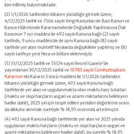
ilan edilmiş bulunmaktadır.
(2) 1/1/2026 tarihinden itibaren yürürlüğe girmek üzere,
4/12/2025 tarihli ve 7566 sayılı Vergi Kanunları ile Bazı Kanun ve
Kanun Hükmünde Kararnamelerde Değişiklik Yapılmasına Dair
Kanunun 7 nci maddesi ile 492 sayılı Kanuna bağlı (2) sayılı
tarifede, 9 uncu maddesi ile de aynı Kanuna bağlı (8) sayılı
tarifede yer alan muhtelif fıkralarda değişiklikler yapılmış ve (8)
sayılı tarifeye yeni fıkra ve bölüm eklenmiştir.
(3) 31/12/2025 tarihli ve 33124 sayılı Resmî Gazete’de
yayımlanan 30/12/2025 tarihli ve
10783 sayılı Cumhurbaşkanı
Kararının
eki Kararın 3 üncü maddesi ile 1/1/2026 tarihinden
itibaren yürürlüğe girmek üzere, 492 sayılı Kanuna bağlı
tarifelerde yer alan ve uygulanmakta olan maktu harç tutarları
(maktu ve nispi harçların asgari ve azami miktarlarını belirleyen
hadler dahil), 2025 yılı için tespit edilen yeniden değerleme oranı
da dikkate alınmak suretiyle % 18,95 oranında artırılmıştır.
(4) 492 sayılı Kanuna bağlı tarifelerde yer alan ve 2025 yılında
uygulanan maktu harçların (maktu ve nispi harçların asgari ve
azami miktarlarını belirleyen hadler dahil), bu suretle % 18,95