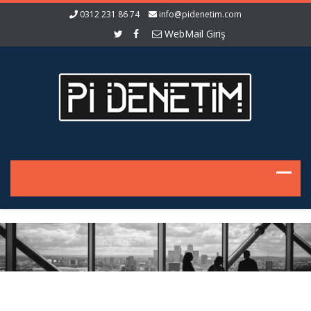
0312 231 86 74
info@pidenetim.com
WebMail Giriş