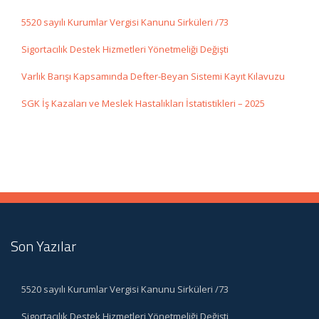
5520 sayılı Kurumlar Vergisi Kanunu Sirküleri /73
Sigortacılık Destek Hizmetleri Yönetmeliği Değişti
Varlık Barışı Kapsamında Defter-Beyan Sistemi Kayıt Kılavuzu
SGK İş Kazaları ve Meslek Hastalıkları İstatistikleri – 2025
Son Yazılar
5520 sayılı Kurumlar Vergisi Kanunu Sirküleri /73
Sigortacılık Destek Hizmetleri Yönetmeliği Değişti