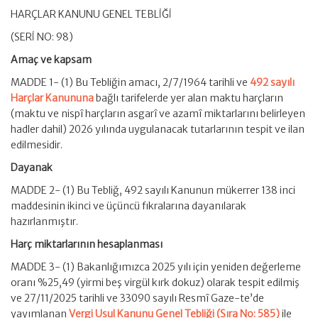
HARÇLAR KANUNU GENEL TEBLİĞİ
(SERİ NO: 98)
Amaç ve kapsam
MADDE 1- (1) Bu Tebliğin amacı, 2/7/1964 tarihli ve
492 sayılı
Harçlar Kanununa
bağlı tarifelerde yer alan maktu harçların
(maktu ve nispî harçların asgarî ve azamî miktarlarını belirleyen
hadler dahil) 2026 yılında uygulanacak tutarlarının tespit ve ilan
edilmesidir.
Dayanak
MADDE 2- (1) Bu Tebliğ, 492 sayılı Kanunun mükerrer 138 inci
maddesinin ikinci ve üçüncü fıkralarına dayanılarak
hazırlanmıştır.
Harç miktarlarının hesaplanması
MADDE 3- (1) Bakanlığımızca 2025 yılı için yeniden değerleme
oranı %25,49 (yirmi beş virgül kırk dokuz) olarak tespit edilmiş
ve 27/11/2025 tarihli ve 33090 sayılı Resmî Gaze-te’de
yayımlanan
Vergi Usul Kanunu Genel Tebliği (Sıra No: 585)
ile