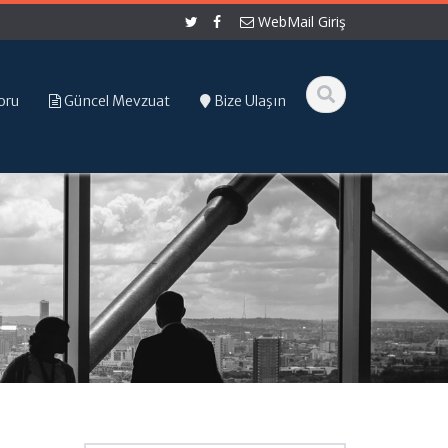
WebMail Giriş
oru
Güncel Mevzuat
Bize Ulaşın