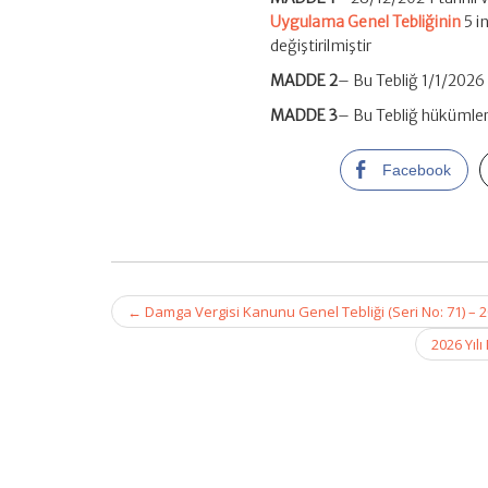
Uygulama Genel Tebliğinin
5 i
değiştirilmiştir
MADDE 2
– Bu Tebliğ 1/1/2026 
MADDE 3
– Bu Tebliğ hükümler
Facebook
Post
←
Damga Vergisi Kanunu Genel Tebliği (Seri No: 71) – 202
navigation
2026 Yıl