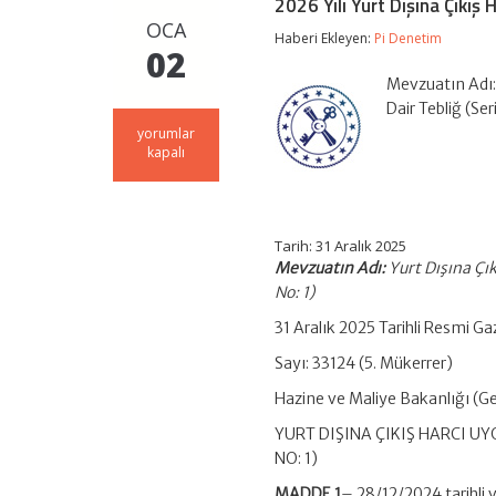
2026 Yılı Yurt Dışına Çıkış 
OCA
Haberi Ekleyen:
Pi Denetim
02
Mevzuatın Adı:
Dair Tebliğ (Ser
2026
yorumlar
Yılı
kapalı
Yurt
Dışına
Çıkış
Harcı
için
Tarih:
31 Aralık 2025
Mevzuatın Adı:
Yurt Dışına Çı
No: 1)
31 Aralık 2025 Tarihli Resmi G
Sayı: 33124 (5. Mükerrer)
Hazine ve Maliye Bakanlığı (Gel
YURT DIŞINA ÇIKIŞ HARCI UY
NO: 1)
MADDE 1
– 28/12/2024 tarihli