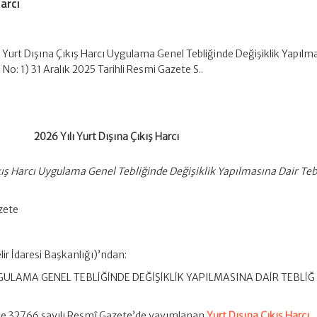
Harcı
 Yurt Dışına Çıkış Harcı Uygulama Genel Tebliğinde Değişiklik Yapılm
i No: 1) 31 Aralık 2025 Tarihli Resmi Gazete S..
2026 Yılı Yurt Dışına Çıkış Harcı
kış Harcı Uygulama Genel Tebliğinde Değişiklik Yapılmasına Dair Tebl
azete
ir İdaresi Başkanlığı)’ndan:
GULAMA GENEL TEBLİĞİNDE DEĞİŞİKLİK YAPILMASINA DAİR TEBLİĞ 
 ve 32766 sayılı Resmî Gazete’de yayımlanan
Yurt Dışına Çıkış Harcı