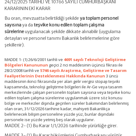
24/12/2025 TARİHLİ VE 10766 SAYILI CUMHURBAŞKANI
KARARININ EKİ KARAR
Bu oran, mevzuatta belirtildiği şekilde
ya toplam personel
sayısına
ya da
teşvike konu edilen toplam çalışma
sürelerine
uygulanacak şekilde dikkate alınabilir (uygulama
detayları ve personel tanımı Bakanlık belirlemelerine göre
şekillenir).
MADDE 1- (1) 26/6/2001 tarihli ve
4691 sayılı Teknoloji Geliştirme
Bölgeleri Kanununun
geçici 2 nci maddesinin üçüncü fıkrası ile
28/2/2008 tarihli ve
5746 sayılı Araştırma, Geliştirme ve Tasarım
Faaliyetlerinin Desteklenmesi Hakkında Kanunun
3 üncü
maddesinin ikinci fıkrasında yer alan gelir vergisi stopajı teşviki
kapsamında, teknoloji geliştirme bölgeleri ile Ar-Ge veya tasarım
merkezlerinde çalışan personelin toplam sayısına veya teşvike konu
edilen toplam çalışma sürelerine uygulanmak üzere söz konusu
bölge ve merkezler dışında geçirilen süreler bakımından belirlenmiş
olan oran, 31/12/2026 tarihine kadar, mahiyeti Bakanlıkça
belirlenecek bilişim personeline yüzde yüz, bunlar dışındaki
personele ise yüzde yetmiş beş olarak uygulanır.
MADDE 2- (1) Bu Karar 1/1/2026 tarihinde yürürlüğe girer.
MADDE 3- (1) Bu Karar hükümlerini Cumhurbaşkanı yürütür.