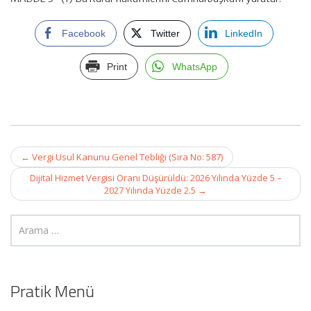
Facebook
Twitter
LinkedIn
Print
WhatsApp
Post
←
Vergi Usul Kanunu Genel Tebliği (Sıra No: 587)
navigation
Dijital Hizmet Vergisi Oranı Düşürüldü: 2026 Yılında Yüzde 5 –
2027 Yılında Yüzde 2.5
→
Pratik Menü