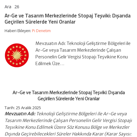
Ara
26
Ar-
yorumlar kapalı
Ge
Ar-Ge ve Tasarım Merkezlerinde Stopaj Teşviki: Dışarıda
ve
Geçirilen Sürelerde Yeni Oranlar
Tasarım
Merkezlerinde
Haberi Ekleyen:
Pi Denetim
Stopaj
Teşviki:
Dışarıda
Mevzuatın Adı: Teknoloji Geliştirme Bölgeleri ile
Geçirilen
Ar-Ge veya Tasarım Merkezlerinde Çalışan
Sürelerde
Personelin Gelir Vergisi Stopajı Teşvikine Konu
Yeni
Edilmek Üze…
Oranlar
için
Ar-Ge ve Tasarım Merkezlerinde Stopaj Teşviki: Dışarıda
Geçirilen Sürelerde Yeni Oranlar
Tarih:
25 Aralık 2025
Mevzuatın Adı:
Teknoloji Geliştirme Bölgeleri ile Ar-Ge veya
Tasarım Merkezlerinde Çalışan Personelin Gelir Vergisi Stopajı
Teşvikine Konu Edilmek Üzere Söz Konusu Bölge ve Merkezler
Dışında Geçirebilecekleri Süreler Hakkında Karar (Karar Sayısı: