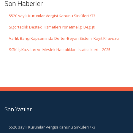
Son Haberler
5520 sayılı Kurumlar Vergisi Kanunu Sirküleri /73
Sigortacılık Destek Hizmetleri Yönetmeliği Değişti
Varlık Barışı Kapsamında Defter-Beyan Sistemi Kayıt Kılavuzu
SGK İş Kazaları ve Meslek Hastalıkları İstatistikleri – 2025
Son Yazılar
5520 sayılı Kurumlar Vergisi Kanunu Sirküleri /73