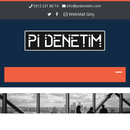
0312 231 86 74
info@pidenetim.com
WebMail Giriş