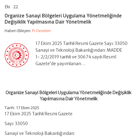
Eki
22
Organize
yorumlar kapalı
Sanayi
Organize Sanayi Bölgeleri Uygulama Yönetmeliğinde
Bölgeleri
Değişiklik Yapılmasına Dair Yönetmelik
Uygulama
Yönetmeliğinde
Haberi Ekleyen:
Pi Denetim
Değişiklik
Yapılmasına
Dair
17 Ekim 2025 Tarihli Resmi Gazete Sayı: 33050
Yönetmelik
Sanayi ve Teknoloji Bakanlığından: MADDE
için
1- 2/2/2019 tarihli ve 30674 sayılı Resmî
Gazete’de yayımlanan…
Organize Sanayi Bölgeleri Uygulama Yönetmeliğinde Değişiklik
Yapılmasına Dair Yönetmelik
Tarih: 17 Ekim 2025
17 Ekim 2025 Tarihli Resmi Gazete
Sayı: 33050
Sanayi ve Teknoloji Bakanlığından: