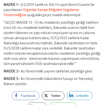
MADDE 1-
2/2/2019 tarihli ve 30674 sayılı Resmî Gazete’de
yayımlanan
Organize Sanayi Bölgeleri Uygulama
Yönetmeliğine
aşağıdaki geçici madde eklenmiştir.
“GEÇİCİ MADDE 13- (1) Bu maddenin yürürlüğe girdiği tarihten
önce 60 ıncı maddede belirtilen, Bakanlık uzatımı dahil tüm
süreleri tükenen ve yapı ruhsatı veya işyeri açma ve çalışma
ruhsatı almayan katılımcılara, 31/12/2025 tarihine kadar
Bakanlığa başvurulması halinde, Bakanlık tarafından en fazla
31/3/2028 tarihine kadar süre verilebilir. Bakanlık tarafından
verilen sürenin hesaplanmasında bu maddenin yürürlüğe girdiği
tarih esas alınır. Süresi içinde başvuru yapılmayan süresi bitmiş
tüm parsel tahsisleri OSB tarafından iptal edilir.”
MADDE 2-
Bu Yönetmelik yayımı tarihinde yürürlüğe girer.
MADDE 3-
Bu Yönetmelik hükümlerini Sanayi ve Teknoloji
Bakanı yürütür.
Facebook
Twitter
LinkedIn