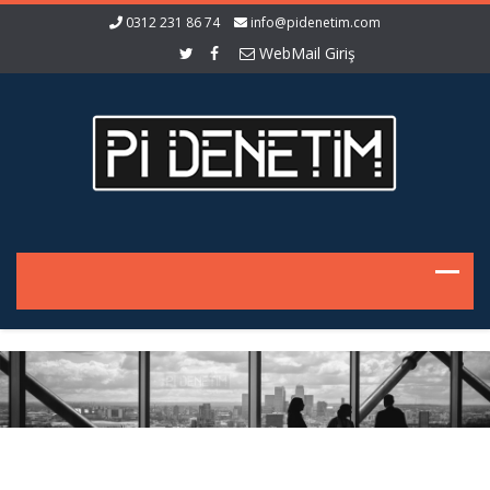
0312 231 86 74
info@pidenetim.com
WebMail Giriş