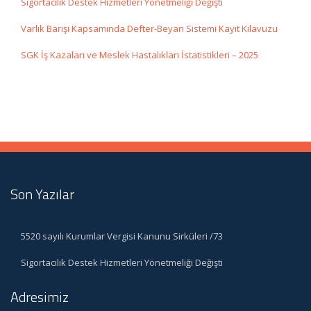
Sigortacılık Destek Hizmetleri Yönetmeliği Değişti
Varlık Barışı Kapsamında Defter-Beyan Sistemi Kayıt Kılavuzu
SGK İş Kazaları ve Meslek Hastalıkları İstatistikleri – 2025
Son Yazılar
5520 sayılı Kurumlar Vergisi Kanunu Sirküleri /73
Sigortacılık Destek Hizmetleri Yönetmeliği Değişti
Adresimiz