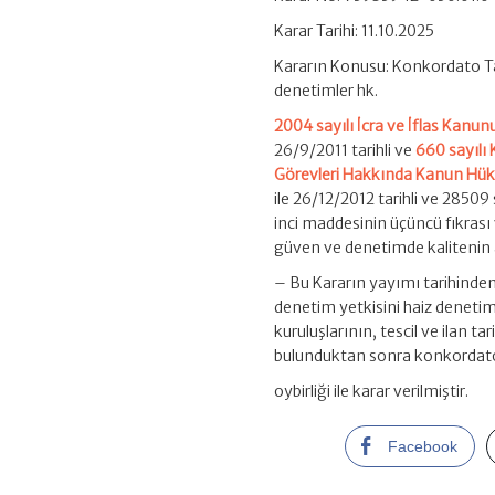
Karar Tarihi: 11.10.2025
Kararın Konusu: Konkordato T
denetimler hk.
2004 sayılı İcra ve İflas Kanu
26/9/2011 tarihli ve
660 sayılı
Görevleri Hakkında Kanun H
ile 26/12/2012 tarihli ve 2850
inci maddesinin üçüncü fıkras
güven ve denetimde kalitenin a
– Bu Kararın yayımı tarihinden
denetim yetkisini haiz denetim 
kuruluşlarının, tescil ve ilan t
bulunduktan sonra konkordato 
oybirliği ile karar verilmiştir.
Facebook