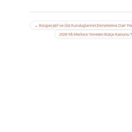
Post
←
Kooperatif ve Üst Kuruluşlarının Denetimine Dair Yön
navigation
2026 Yılı Merkezi Yönetim Bütçe Kanunu Tek