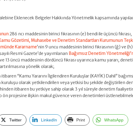
alebine Eklenecek Belgeler Hakkında Yönetmelik kapsamında yapıla
nunun
286 ncı maddesinin birinci fıkrasının (e) bendi ile üçüncü fıkrası,
 Kamu Gözetimi, Muhasebe ve Denetim Standartları Kurumunun Teşki
ükmünde Kararname
’nin 9 uncu maddesinin birinci fıkrasının (ğ) ve (h)
9 sayılı Resmi Gazete’de yayımlanan
Bağımsız Denetim Yönetmeliği’
ı ve 13 üncü maddesinin dördüncü fıkrası uyarınca kamu yararı, denet
rtırılmasına yönelik olarak;
 itibaren “Kamu Yararını İlgilendiren Kuruluşlar (KAYİK) Dahil” bağıms
kuruluşu olarak yetkilendirilen veya yetkisi bu şekilde değiştirilen d
arihinden itibaren bu yetkiye sahip olarak 3 yıl süreyle denetim faaliyet
ön projesine ilişkin makul güvence veren denetimleri üstlenebilmel
Twitter
LinkedIn
Print
WhatsApp