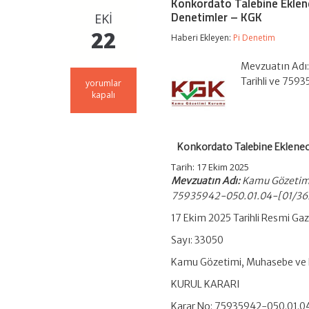
Konkordato Talebine Eklen
Denetimler – KGK
EKI
22
Haberi Ekleyen:
Pi Denetim
Mevzuatın Adı:
Tarihli ve 759
Konkordato
yorumlar
Talebine
kapalı
Eklenecek
Belgeler
Hakkında
Yönetmelik
Konkordato Talebine Eklene
Kapsamında
Yapılacak
Tarih: 17 Ekim 2025
Denetimler
Mevzuatın Adı:
Kamu Gözetimi,
–
75935942-050.01.04-[01/3625
KGK
için
17 Ekim 2025 Tarihli Resmi Ga
Sayı: 33050
Kamu Gözetimi, Muhasebe ve 
KURUL KARARI
Karar No: 75935942-050.01.0