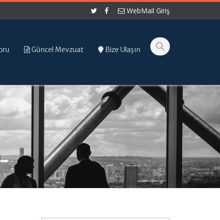
WebMail Giriş
oru
Güncel Mevzuat
Bize Ulaşın