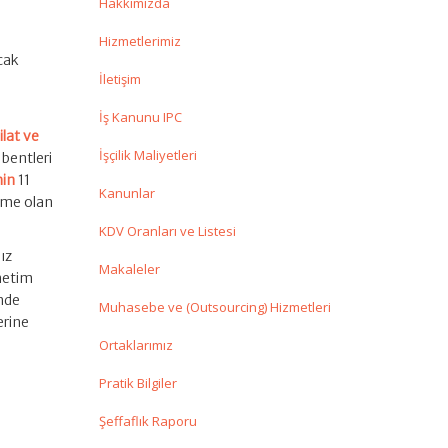
Hakkımızda
Hizmetlerimiz
cak
İletişim
İş Kanunu IPC
lat ve
İşçilik Maliyetleri
 bentleri
nin
11
Kanunlar
ime olan
KDV Oranları ve Listesi
ız
Makaleler
enetim
inde
Muhasebe ve (Outsourcing) Hizmetleri
erine
Ortaklarımız
Pratik Bilgiler
Şeffaflık Raporu