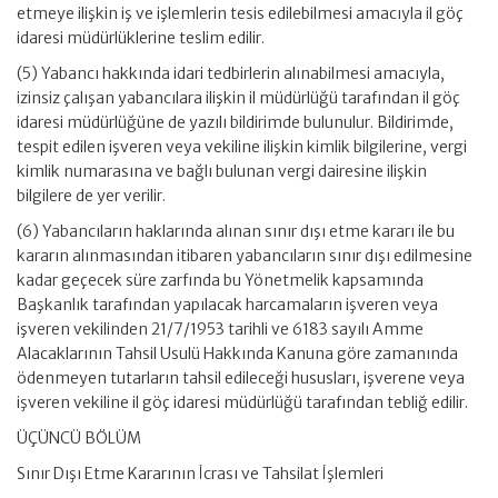
etmeye ilişkin iş ve işlemlerin tesis edilebilmesi amacıyla il göç
idaresi müdürlüklerine teslim edilir.
(5) Yabancı hakkında idari tedbirlerin alınabilmesi amacıyla,
izinsiz çalışan yabancılara ilişkin il müdürlüğü tarafından il göç
idaresi müdürlüğüne de yazılı bildirimde bulunulur. Bildirimde,
tespit edilen işveren veya vekiline ilişkin kimlik bilgilerine, vergi
kimlik numarasına ve bağlı bulunan vergi dairesine ilişkin
bilgilere de yer verilir.
(6) Yabancıların haklarında alınan sınır dışı etme kararı ile bu
kararın alınmasından itibaren yabancıların sınır dışı edilmesine
kadar geçecek süre zarfında bu Yönetmelik kapsamında
Başkanlık tarafından yapılacak harcamaların işveren veya
işveren vekilinden 21/7/1953 tarihli ve 6183 sayılı Amme
Alacaklarının Tahsil Usulü Hakkında Kanuna göre zamanında
ödenmeyen tutarların tahsil edileceği hususları, işverene veya
işveren vekiline il göç idaresi müdürlüğü tarafından tebliğ edilir.
ÜÇÜNCÜ BÖLÜM
Sınır Dışı Etme Kararının İcrası ve Tahsilat İşlemleri