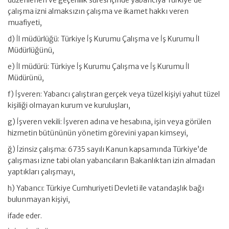
düzenlenen ve geçerlilik süresi içinde yabancıya Türkiye’de
çalışma izni almaksızın çalışma ve ikamet hakkı veren
muafiyeti,
d) İl müdürlüğü: Türkiye İş Kurumu Çalışma ve İş Kurumu İl
Müdürlüğünü,
e) İl müdürü: Türkiye İş Kurumu Çalışma ve İş Kurumu İl
Müdürünü,
f) İşveren: Yabancı çalıştıran gerçek veya tüzel kişiyi yahut tüzel
kişiliği olmayan kurum ve kuruluşları,
g) İşveren vekili: İşveren adına ve hesabına, işin veya görülen
hizmetin bütününün yönetim görevini yapan kimseyi,
ğ) İzinsiz çalışma: 6735 sayılı Kanun kapsamında Türkiye’de
çalışması izne tabi olan yabancıların Bakanlıktan izin almadan
yaptıkları çalışmayı,
h) Yabancı: Türkiye Cumhuriyeti Devleti ile vatandaşlık bağı
bulunmayan kişiyi,
ifade eder.