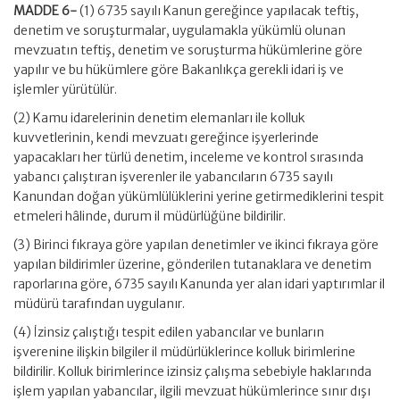
MADDE 6-
(1) 6735 sayılı Kanun gereğince yapılacak teftiş,
denetim ve soruşturmalar, uygulamakla yükümlü olunan
mevzuatın teftiş, denetim ve soruşturma hükümlerine göre
yapılır ve bu hükümlere göre Bakanlıkça gerekli idari iş ve
işlemler yürütülür.
(2) Kamu idarelerinin denetim elemanları ile kolluk
kuvvetlerinin, kendi mevzuatı gereğince işyerlerinde
yapacakları her türlü denetim, inceleme ve kontrol sırasında
yabancı çalıştıran işverenler ile yabancıların 6735 sayılı
Kanundan doğan yükümlülüklerini yerine getirmediklerini tespit
etmeleri hâlinde, durum il müdürlüğüne bildirilir.
(3) Birinci fıkraya göre yapılan denetimler ve ikinci fıkraya göre
yapılan bildirimler üzerine, gönderilen tutanaklara ve denetim
raporlarına göre, 6735 sayılı Kanunda yer alan idari yaptırımlar il
müdürü tarafından uygulanır.
(4) İzinsiz çalıştığı tespit edilen yabancılar ve bunların
işverenine ilişkin bilgiler il müdürlüklerince kolluk birimlerine
bildirilir. Kolluk birimlerince izinsiz çalışma sebebiyle haklarında
işlem yapılan yabancılar, ilgili mevzuat hükümlerince sınır dışı