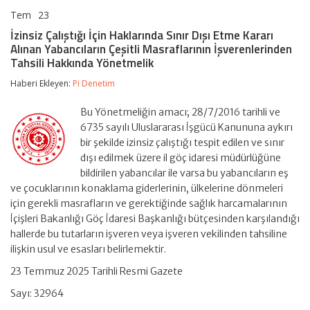
Tem
23
İzinsiz
yorumlar kapalı
Çalıştığı
İzinsiz Çalıştığı İçin Haklarında Sınır Dışı Etme Kararı
İçin
Alınan Yabancıların Çeşitli Masraflarının İşverenlerinden
Haklarında
Tahsili Hakkında Yönetmelik
Sınır
Dışı
Haberi Ekleyen:
Pi Denetim
Etme
Kararı
Alınan
Bu Yönetmeliğin amacı; 28/7/2016 tarihli ve
Yabancıların
6735 sayılı Uluslararası İşgücü Kanununa aykırı
Çeşitli
bir şekilde izinsiz çalıştığı tespit edilen ve sınır
Masraflarının
İşverenlerinden
dışı edilmek üzere il göç idaresi müdürlüğüne
Tahsili
bildirilen yabancılar ile varsa bu yabancıların eş
Hakkında
ve çocuklarının konaklama giderlerinin, ülkelerine dönmeleri
Yönetmelik
için gerekli masrafların ve gerektiğinde sağlık harcamalarının
için
İçişleri Bakanlığı Göç İdaresi Başkanlığı bütçesinden karşılandığı
hallerde bu tutarların işveren veya işveren vekilinden tahsiline
ilişkin usul ve esasları belirlemektir.
23 Temmuz 2025 Tarihli Resmi Gazete
Sayı: 32964