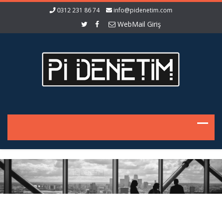
0312 231 86 74
info@pidenetim.com
WebMail Giriş