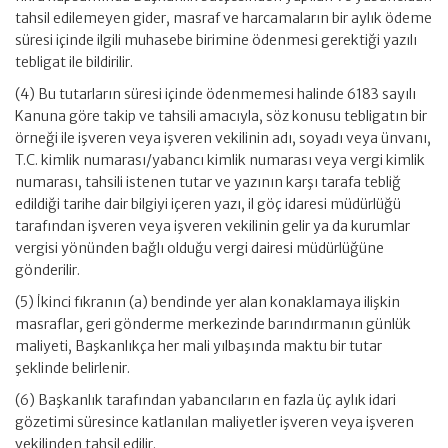
tahsil edilemeyen gider, masraf ve harcamaların bir aylık ödeme
süresi içinde ilgili muhasebe birimine ödenmesi gerektiği yazılı
tebligat ile bildirilir.
(4) Bu tutarların süresi içinde ödenmemesi halinde 6183 sayılı
Kanuna göre takip ve tahsili amacıyla, söz konusu tebligatın bir
örneği ile işveren veya işveren vekilinin adı, soyadı veya ünvanı,
T.C. kimlik numarası/yabancı kimlik numarası veya vergi kimlik
numarası, tahsili istenen tutar ve yazının karşı tarafa tebliğ
edildiği tarihe dair bilgiyi içeren yazı, il göç idaresi müdürlüğü
tarafından işveren veya işveren vekilinin gelir ya da kurumlar
vergisi yönünden bağlı olduğu vergi dairesi müdürlüğüne
gönderilir.
(5) İkinci fıkranın (a) bendinde yer alan konaklamaya ilişkin
masraflar, geri gönderme merkezinde barındırmanın günlük
maliyeti, Başkanlıkça her mali yılbaşında maktu bir tutar
şeklinde belirlenir.
(6) Başkanlık tarafından yabancıların en fazla üç aylık idari
gözetimi süresince katlanılan maliyetler işveren veya işveren
vekilinden tahsil edilir.