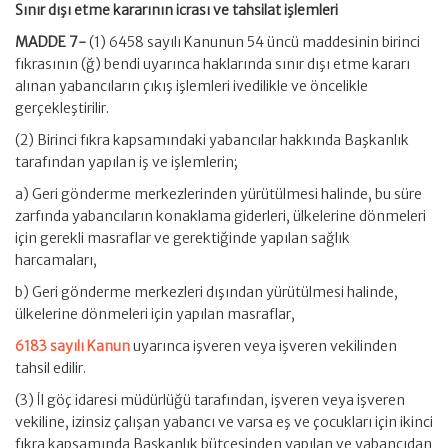
Sınır dışı etme kararının icrası ve tahsilat işlemleri
MADDE 7-
(1) 6458 sayılı Kanunun 54 üncü maddesinin birinci
fıkrasının (ğ) bendi uyarınca haklarında sınır dışı etme kararı
alınan yabancıların çıkış işlemleri ivedilikle ve öncelikle
gerçekleştirilir.
(2) Birinci fıkra kapsamındaki yabancılar hakkında Başkanlık
tarafından yapılan iş ve işlemlerin;
a) Geri gönderme merkezlerinden yürütülmesi halinde, bu süre
zarfında yabancıların konaklama giderleri, ülkelerine dönmeleri
için gerekli masraflar ve gerektiğinde yapılan sağlık
harcamaları,
b) Geri gönderme merkezleri dışından yürütülmesi halinde,
ülkelerine dönmeleri için yapılan masraflar,
6183 sayılı Kanun
uyarınca işveren veya işveren vekilinden
tahsil edilir.
(3) İl göç idaresi müdürlüğü tarafından, işveren veya işveren
vekiline, izinsiz çalışan yabancı ve varsa eş ve çocukları için ikinci
fıkra kapsamında Başkanlık bütçesinden yapılan ve yabancıdan