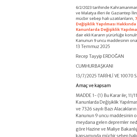
6/2/2023 tarihinde Kahramanma
ve Malatya illeri ile Gaziantep İl
mücbir sebep hali uzatılanların,
7
Değişiklik Yapılması Hakkınd
Kanunlarda Değişiklik Yapılma
dair ekli Kararın yürürlüğe konul
Kanunun 9 uncu maddesinin onaltın
13 Temmuz 2025
Recep Tayyip ERDOĞAN
CUMHURBAŞKANI
13/7/2025 TARİHLİ VE 10070
Amaç ve kapsam
MADDE 1- (1) Bu Karar ile; 11/1
Kanunlarda Değişiklik Yapılmas
ve 7326 sayılı Bazı Alacakların
Kanunun 9 uncu maddesinin ona
meydana gelen depremler neden
göre Hazine ve Maliye Bakanlı
kapsamında mücbir sebep hali