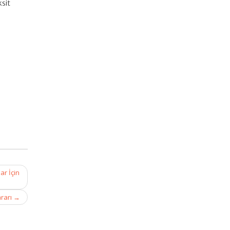
ksit
ar İçin
ararı
→