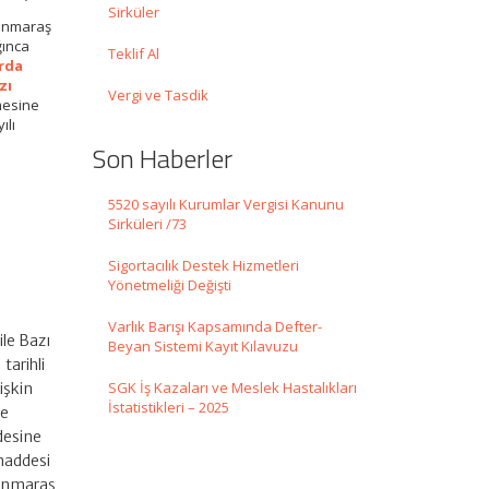
Sirküler
manmaraş
ğınca
Teklif Al
arda
zı
Vergi ve Tasdik
mesine
ılı
Son Haberler
5520 sayılı Kurumlar Vergisi Kanunu
Sirküleri /73
Sigortacılık Destek Hizmetleri
Yönetmeliği Değişti
Varlık Barışı Kapsamında Defter-
ile Bazı
Beyan Sistemi Kayıt Kılavuzu
tarihli
SGK İş Kazaları ve Meslek Hastalıkları
işkin
İstatistikleri – 2025
de
desine
maddesi
manmaraş