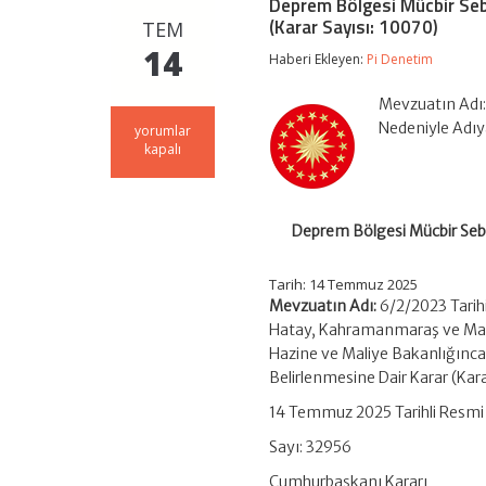
Deprem Bölgesi Mücbir Sebe
(Karar Sayısı: 10070)
TEM
14
Haberi Ekleyen:
Pi Denetim
Mevzuatın Adı
Nedeniyle Adıy
Deprem
yorumlar
Bölgesi
kapalı
Mücbir
Sebep
Hali
Uzatılanların
Deprem Bölgesi Mücbir Sebe
Taksit
Ödeme
Sürelerinin
Tarih: 14 Temmuz 2025
Yeniden
Mevzuatın Adı:
6/2/2023 Tari
Belirlenmesi
Hatay, Kahramanmaraş ve Malatya
(Karar
Sayısı:
Hazine ve Maliye Bakanlığınca 
10070)
Belirlenmesine Dair Karar (Kar
için
14 Temmuz 2025 Tarihli Resmi
Sayı: 32956
Cumhurbaşkanı Kararı