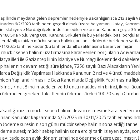
ş İlinde meydana gelen depremler nedeniyle Bakanlığımızca 213 sayılı Ve
tinaden 6/2/2023 tarihinden geçerli olmak üzere Adıyaman, Hatay, Kahr
inin İslahiye ve Nurdağı ilçelerinde ilan edilen ve anılan Kanunun geçici 36 n
0 Sıra No.lu Vergi Usul Kanunu Sirküleri ile bu yerlerdeki bazı borçlular 
ler dâhil) uzatılan mücbir sebep halinin, anılan sirkülerde belirlenen şartla
1/2025 tarihine kadar (bu tarihler dâhil) uzatılmasına karar verilmiştir.
ücbir sebep halinin uzatılmasına karar verilen borçluların Adıyama
 illeri ile Gaziantep İlinin İslahiye ve Nurdağı ilçelerindeki dairelere
ep hallerinin devam ettiği süre içinde, 7256 sayılı Bazı Alacakların Yen
nlarda Değişiklik Yapılması Hakkında Kanunun 2 nci ve 4 üncü maddeler
niden Yapılandırılması ile Bazı Kanunlarda Değişiklik Yapılmasına İlişk
 inci, 7 nci, 8 inci maddeleri ve 10 uncu maddesinin birinci, ikinci, üç
 ödemeleri gereken taksitlerinin ödeme süreleri 10070 sayılı Cumhu
.
akanlığımızca mücbir sebep halinin devam etmesine karar verilen bor
e anılan Kanunlar kapsamında 6/2/2023 ila 30/11/2025 tarihleri arasınd
n (ödeme süresinin son günü mücbir sebep halinin sona erdiği tarihe
 ödeme süresi; mücbir sebep halinin sona erdiği tarihi izleyen ayda, son
bu ayı takip eden aylık dönemler halinde ödenmek üzere uzatılmıştır. 