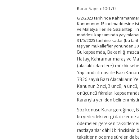
Karar Sayısı: 10070
6/2/2023 tarihinde Kahramanmara
Kanununun 15 inci maddesine is
ve Malatya illeri ile Gaziantep İl
maddesi kapsamında yayımlanan 18
31/5/2025 tarihine kadar (bu tarih
taşıyan mükellefler yönünden 30/1
Bu kapsamda, Bakanlığımızca m
Hatay, Kahramanmaraş ve Malatya
(alacaklı idarelere) mücbir seb
Yapılandırılması ile Bazı Kanu
7326 sayılı Bazı Alacakların Ye
Kanunun 2 nci, 3 üncü, 4 üncü, 5
onüçüncü fıkraları kapsamında
Kararıyla yeniden belirlenmiştir
Söz konusu Karar gereğince, B
bu yerlerdeki vergi dairelerin
ödemeleri gereken taksitlerde
rastlayanlar dâhil) birincisinin
taksitlerin ödeme süreleri de 