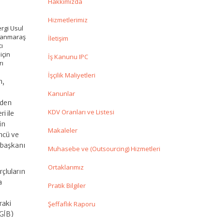
Hakkımızda
Hizmetlerimiz
rgi Usul
amanmaraş
İletişim
cı
için
İş Kanunu IPC
rı
İşçilik Maliyetleri
n,
Kanunlar
iden
KDV Oranları ve Listesi
i ile
in
Makaleler
üncü ve
rbaşkanı
Muhasebe ve (Outsourcing) Hizmetleri
Ortaklarımız
çluların
a
Pratik Bilgiler
raki
Şeffaflık Raporu
(GİB)