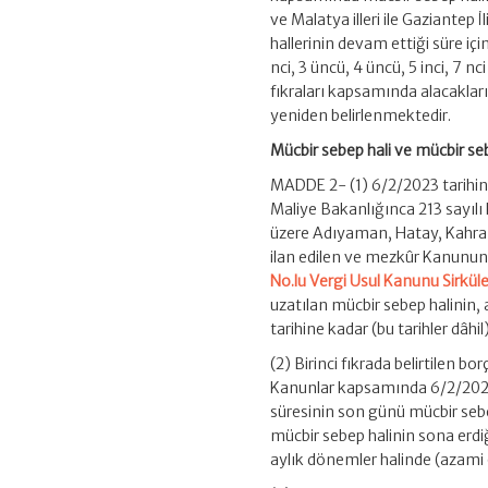
ve Malatya illeri ile Gaziantep İ
hallerinin devam ettiği süre iç
nci, 3 üncü, 4 üncü, 5 inci, 7 n
fıkraları kapsamında alacakları
yeniden belirlenmektedir.
Mücbir sebep hali ve mücbir se
MADDE 2- (1) 6/2/2023 tarihi
Maliye Bakanlığınca 213 sayıl
üzere Adıyaman, Hatay, Kahrama
ilan edilen ve mezkûr Kanunun
No.lu Vergi Usul Kanunu Sirküle
uzatılan mücbir sebep halinin,
tarihine kadar (bu tarihler dâhil
(2) Birinci fıkrada belirtilen b
Kanunlar kapsamında 6/2/2023 
süresinin son günü mücbir sebep
mücbir sebep halinin sona erdiğ
aylık dönemler halinde (azami