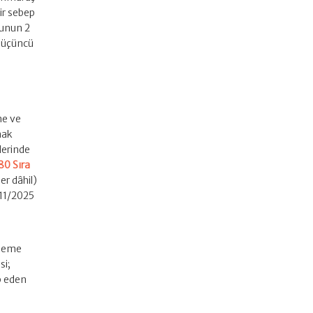
bir sebep
nunun 2
onüçüncü
ne ve
mak
lerinde
80 Sıra
er dâhil)
/11/2025
ödeme
si;
ip eden