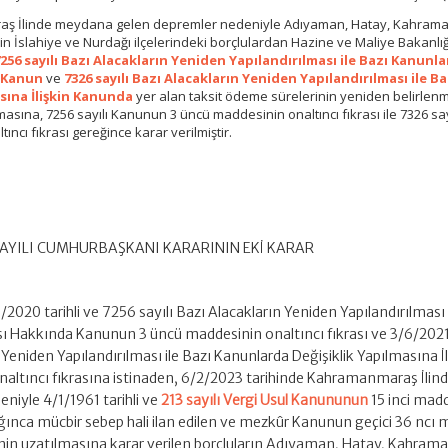
raş İlinde meydana gelen depremler nedeniyle Adıyaman, Hatay, Kahra
inin İslahiye ve Nurdağı ilçelerindeki borçlulardan Hazine ve Maliye Bakanlı
256 sayılı Bazı Alacakların Yeniden Yapılandırılması ile Bazı Kanunl
a Kanun
ve
7326 sayılı Bazı Alacakların Yeniden Yapılandırılması ile Ba
sına İlişkin Kanunda
yer alan taksit ödeme sürelerinin yeniden belirlen
masına, 7256 sayılı Kanunun 3 üncü maddesinin onaltıncı fıkrası ile 7326 say
cı fıkrası gereğince karar verilmiştir.
 SAYILI CUMHURBAŞKANI KARARININ EKİ KARAR
1/2020 tarihli ve 7256 sayılı Bazı Alacakların Yeniden Yapılandırılması 
ı Hakkında Kanunun 3 üncü maddesinin onaltıncı fıkrası ve 3/6/2021 
 Yeniden Yapılandırılması ile Bazı Kanunlarda Değişiklik Yapılmasına İl
ltıncı fıkrasına istinaden, 6/2/2023 tarihinde Kahramanmaraş İlin
iyle 4/1/1961 tarihli ve
213 sayılı Vergi Usul Kanununun
15 inci mad
ğınca mücbir sebep hali ilan edilen ve mezkûr Kanunun geçici 36 ncı 
nin uzatılmasına karar verilen borçluların Adıyaman, Hatay, Kahra