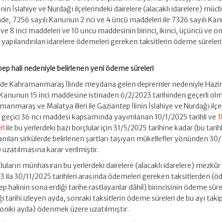
linin İslahiye ve Nurdağı ilçelerindeki dairelere (alacaklı idarelere) müc
inde, 7256 sayılı Kanunun 2 nci ve 4 üncü maddeleri ile 7326 sayılı Ka
ci ve 8 inci maddeleri ve 10 uncu maddesinin birinci, ikinci, üçüncü ve 
 yapılandırılan idarelere ödemeleri gereken taksitlerin ödeme süreleri
bep hali nedeniyle belirlenen yeni ödeme süreleri
nde Kahramanmaraş İlinde meydana gelen depremler nedeniyle Hazi
ı Kanunun 15 inci maddesine istinaden 6/2/2023 tarihinden geçerli ol
nmaraş ve Malatya illeri ile Gaziantep İlinin İslahiye ve Nurdağı ilçe
 geçici 36 ncı maddesi kapsamında yayımlanan 10/1/2025 tarihli ve
1
ri
ile bu yerlerdeki bazı borçlular için 31/5/2025 tarihine kadar (bu tarihl
 anılan sirkülerde belirlenen şartları taşıyan mükellefler yönünden 30
) uzatılmasına karar verilmiştir.
orçluların münhasıran bu yerlerdeki dairelere (alacaklı idarelere) mezkûr
ila 30/11/2025 tarihleri arasında ödemeleri gereken taksitlerden (
 halinin sona erdiği tarihe rastlayanlar dâhil) birincisinin ödeme süre
i tarihi izleyen ayda, sonraki taksitlerin ödeme süreleri de bu ayı tak
 oniki ayda) ödenmek üzere uzatılmıştır.