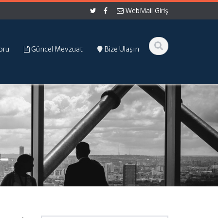
WebMail Giriş
oru
Güncel Mevzuat
Bize Ulaşın