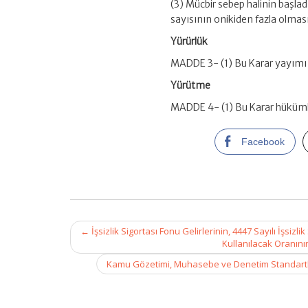
(3) Mücbir sebep halinin başladı
sayısının onikiden fazla olması h
Yürürlük
MADDE 3- (1) Bu Karar yayımı t
Yürütme
MADDE 4- (1) Bu Karar hüküml
Facebook
Post
←
İşsizlik Sigortası Fonu Gelirlerinin, 4447 Sayılı İşsiz
navigation
Kullanılacak Oranının
Kamu Gözetimi, Muhasebe ve Denetim Standartları