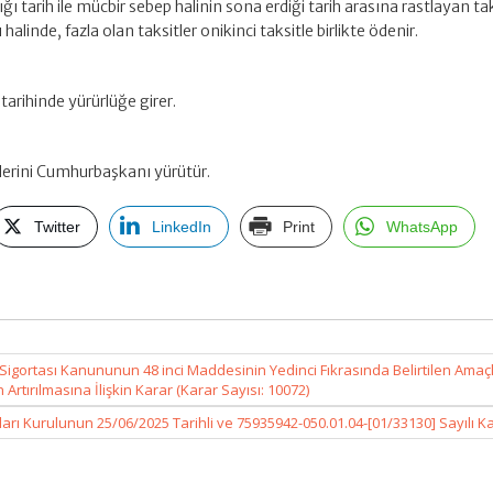
ğı tarih ile mücbir sebep halinin sona erdiği tarih arasına rastlayan ta
alinde, fazla olan taksitler onikinci taksitle birlikte ödenir.
arihinde yürürlüğe girer.
erini Cumhurbaşkanı yürütür.
Twitter
LinkedIn
Print
WhatsApp
lik Sigortası Kanununun 48 inci Maddesinin Yedinci Fıkrasında Belirtilen Amaçl
 Artırılmasına İlişkin Karar (Karar Sayısı: 10072)
 Kurulunun 25/06/2025 Tarihli ve 75935942-050.01.04-[01/33130] Sayılı K