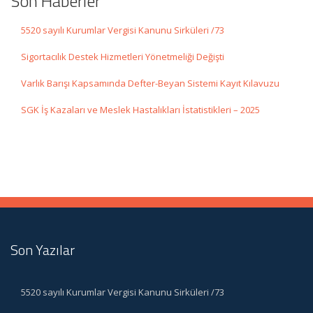
Son Haberler
5520 sayılı Kurumlar Vergisi Kanunu Sirküleri /73
Sigortacılık Destek Hizmetleri Yönetmeliği Değişti
Varlık Barışı Kapsamında Defter-Beyan Sistemi Kayıt Kılavuzu
SGK İş Kazaları ve Meslek Hastalıkları İstatistikleri – 2025
Son Yazılar
5520 sayılı Kurumlar Vergisi Kanunu Sirküleri /73