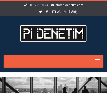
0312 231 86 74
info@pidenetim.com
WebMail Giriş