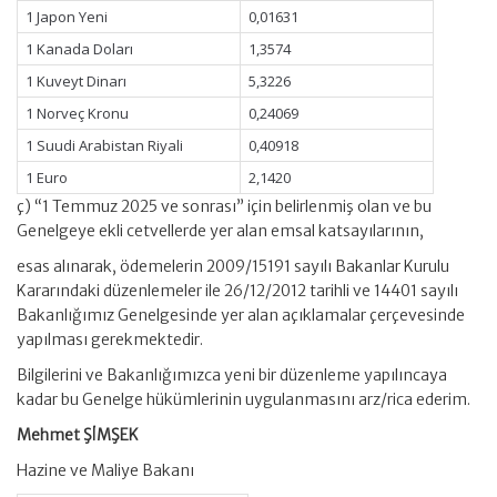
1 Japon Yeni
0,01631
1 Kanada Doları
1,3574
1 Kuveyt Dinarı
5,3226
1 Norveç Kronu
0,24069
1 Suudi Arabistan Riyali
0,40918
1 Euro
2,1420
ç) “1 Temmuz 2025 ve sonrası” için belirlenmiş olan ve bu
Genelgeye ekli cetvellerde yer alan emsal katsayılarının,
esas alınarak, ödemelerin 2009/15191 sayılı Bakanlar Kurulu
Kararındaki düzenlemeler ile 26/12/2012 tarihli ve 14401 sayılı
Bakanlığımız Genelgesinde yer alan açıklamalar çerçevesinde
yapılması gerekmektedir.
Bilgilerini ve Bakanlığımızca yeni bir düzenleme yapılıncaya
kadar bu Genelge hükümlerinin uygulanmasını arz/rica ederim.
Mehmet ŞİMŞEK
Hazine ve Maliye Bakanı