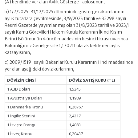
(A) bendinde yer alan Aylık Gösterge Tablosunun,
b) 1/7/2025-31/12/2025 döneminde gösterge rakamlarının
aylık tutarlara çevrilmesinde, 3/9/2023 tarihli ve 32298 sayılı
Resmi Gazetede yayımlanmış olan 31/8/2023 tarihli ve 2023/1
sayılı Kamu Görevlileri Hakem Kurulu Kararının İkinci Kısım
Birinci Bölümünün 4 üncü maddesinin beşinci fıkrası uyarınca
Bakanlığımız Genelgesi ile 1,170211 olarak belirlenen aylık
katsayısının,
c) 2009/15191 sayılı Bakanlar Kurulu Kararının 1 inci maddesinde
yer alan aşağıdaki döviz kurlarının,
DÖVİZİN CİNSİ
DÖVİZ SATIŞ KURU (TL)
1 ABD Doları
1,5345
1 Avustralya Doları
1,1989
1 Danimarka Kronu
0,28767
1 İngiliz Sterlini
2,4317
1 İsviçre Frangı
1,4083
1 İsveç Kronu
0,20437