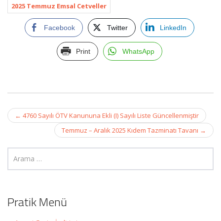
2025 Temmuz Emsal Cetveller
Facebook
Twitter
LinkedIn
Print
WhatsApp
Post
←
4760 Sayılı ÖTV Kanununa Ekli (I) Sayılı Liste Güncellenmiştir
navigation
Temmuz – Aralık 2025 Kıdem Tazminatı Tavanı
→
Pratik Menü