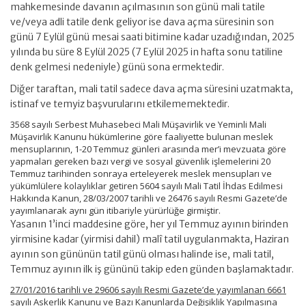
mahkemesinde davanın açılmasının son günü mali tatile
ve/veya adli tatile denk geliyor ise dava açma süresinin son
günü 7 Eylül günü mesai saati bitimine kadar uzadığından, 2025
yılında bu süre 8 Eylül 2025 (7 Eylül 2025 in hafta sonu tatiline
denk gelmesi nedeniyle) günü sona ermektedir.
Diğer taraftan, mali tatil sadece dava açma süresini uzatmakta,
istinaf ve temyiz başvurularını etkilememektedir.
3568 sayılı Serbest Muhasebeci Mali Müşavirlik ve Yeminli Mali
Müşavirlik Kanunu hükümlerine göre faaliyette bulunan meslek
mensuplarının, 1-20 Temmuz günleri arasında mer’i mevzuata göre
yapmaları gereken bazı vergi ve sosyal güvenlik işlemelerini 20
Temmuz tarihinden sonraya erteleyerek meslek mensupları ve
yükümlülere kolaylıklar getiren 5604 sayılı Mali Tatil İhdas Edilmesi
Hakkında Kanun, 28/03/2007 tarihli ve 26476 sayılı Resmi Gazete’de
yayımlanarak aynı gün itibariyle yürürlüğe girmiştir.
Yasanın 1’inci maddesine göre, her yıl Temmuz ayının birinden
yirmisine kadar (yirmisi dahil) malî tatil uygulanmakta, Haziran
ayının son gününün tatil günü olması halinde ise, mali tatil,
Temmuz ayının ilk iş gününü takip eden günden başlamaktadır.
27/01/2016 tarihli ve 29606 sayılı Resmi Gazete’de yayımlanan 6661
sayılı Askerlik Kanunu ve Bazı Kanunlarda Değişiklik Yapılmasına