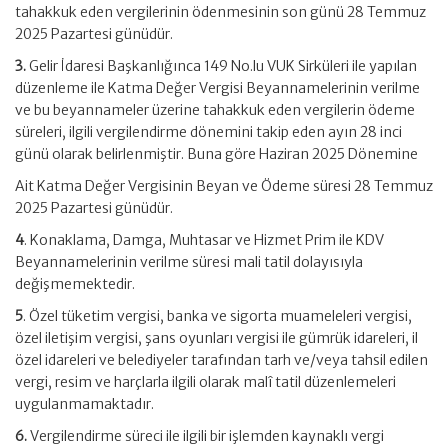
tahakkuk eden vergilerinin ödenmesinin son günü 28 Temmuz
2025 Pazartesi günüdür.
3.
Gelir İdaresi Başkanlığınca 149 No.lu VUK Sirküleri ile yapılan
düzenleme ile Katma Değer Vergisi Beyannamelerinin verilme
ve bu beyannameler üzerine tahakkuk eden vergilerin ödeme
süreleri, ilgili vergilendirme dönemini takip eden ayın 28 inci
günü olarak belirlenmiştir. Buna göre Haziran 2025 Dönemine
Ait Katma Değer Vergisinin Beyan ve Ödeme süresi 28 Temmuz
2025 Pazartesi günüdür.
4
. Konaklama, Damga, Muhtasar ve Hizmet Prim ile KDV
Beyannamelerinin verilme süresi mali tatil dolayısıyla
değişmemektedir.
5
. Özel tüketim vergisi, banka ve sigorta muameleleri vergisi,
özel iletişim vergisi, şans oyunları vergisi ile gümrük idareleri, il
özel idareleri ve belediyeler tarafından tarh ve/veya tahsil edilen
vergi, resim ve harçlarla ilgili olarak malî tatil düzenlemeleri
uygulanmamaktadır.
6.
Vergilendirme süreci ile ilgili bir işlemden kaynaklı vergi