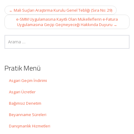
Post
←
Mali Suçları Araştırma Kurulu Genel Tebliği (Sıra No: 29)
navigation
e-SMM Uygulamasına Kayıtlı Olan Mükelleflerin e-Fatura
Uygulamasına Geçip Geçmeyeceği Hakkında Duyuru
→
Pratik Menü
Asgari Geçim İndirimi
Asgari Ücretler
Bağımsız Denetim
Beyanname Süreleri
Danışmanlık Hizmetleri