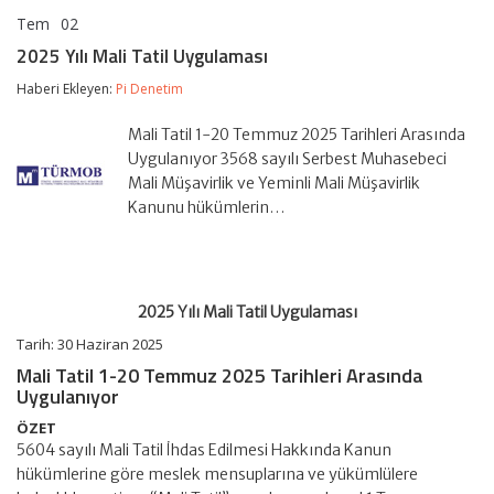
Tem
02
2025
yorumlar kapalı
Yılı
2025 Yılı Mali Tatil Uygulaması
Mali
Tatil
Haberi Ekleyen:
Pi Denetim
Uygulaması
için
Mali Tatil 1-20 Temmuz 2025 Tarihleri Arasında
Uygulanıyor 3568 sayılı Serbest Muhasebeci
Mali Müşavirlik ve Yeminli Mali Müşavirlik
Kanunu hükümlerin…
2025 Yılı Mali Tatil Uygulaması
Tarih: 30 Haziran 2025
Mali Tatil 1-20 Temmuz 2025 Tarihleri Arasında
Uygulanıyor
ÖZET
5604 sayılı Mali Tatil İhdas Edilmesi Hakkında Kanun
hükümlerine göre meslek mensuplarına ve yükümlülere