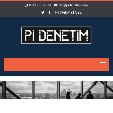
0312 231 86 74
info@pidenetim.com
WebMail Giriş