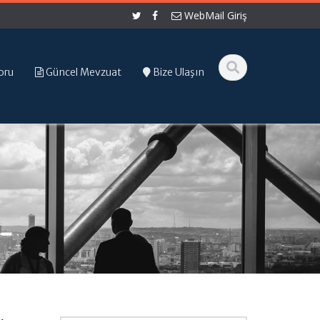
WebMail Giriş
oru
Güncel Mevzuat
Bize Ulaşın