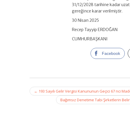
Karar
31/12/2028 tarihine kadar uza
(Karar
gereğince karar verilmiştir.
Sayısı:
9770)
30 Nisan 2025
için
Recep Tayyip ERDOĞAN
CUMHURBAŞKANI
Facebook
Post
←
193 Sayılı Gelir Vergisi Kanununun Geçici 67 nci Mad
navigation
Bağımsız Denetime Tabi Şirketlerin Belir