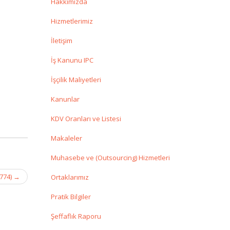
Hakkımızda
Hizmetlerimiz
İletişim
İş Kanunu IPC
İşçilik Maliyetleri
Kanunlar
KDV Oranları ve Listesi
Makaleler
Muhasebe ve (Outsourcing) Hizmetleri
9774)
→
Ortaklarımız
Pratik Bilgiler
Şeffaflık Raporu