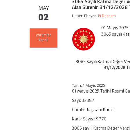
3065 Sayılı Katma Değer Ve
Alan Sürenin 31/12/2028 Ta
MAY
02
Haberi Ekleyen:
Pi Denetim
01 Mayıs 2025 
3065 sayılı Ka
3065
yorumlar
Sayılı
kapalı
Katma
Değer
Vergisi
Kanununun
3065 Sayılı Katma Değer Verg
Geçici
31/12/2028 Ta
37
nci
Maddesinin
Birinci
Tarih: 1 Mayıs 2025
Fıkrasında
01 Mayıs 2025 Tarihli Resmi G
Yer
Alan
Sayı: 32887
Sürenin
31/12/2028
Cumhurbaşkanı Kararı
Tarihine
Kadar
Karar Sayısı: 9770
Uzatılması
3065 sayılı Katma Değer Vergis
Hakkında