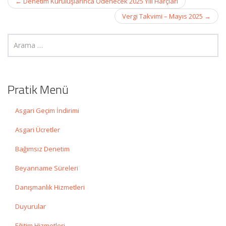
←
Denetim Kuruluşlarınca Ödenecek 2025 Yılı Harçları
navigation
Vergi Takvimi – Mayıs 2025
→
Pratik Menü
Asgari Geçim İndirimi
Asgari Ücretler
Bağımsız Denetim
Beyanname Süreleri
Danışmanlık Hizmetleri
Duyurular
Eğitim Hizmetleri