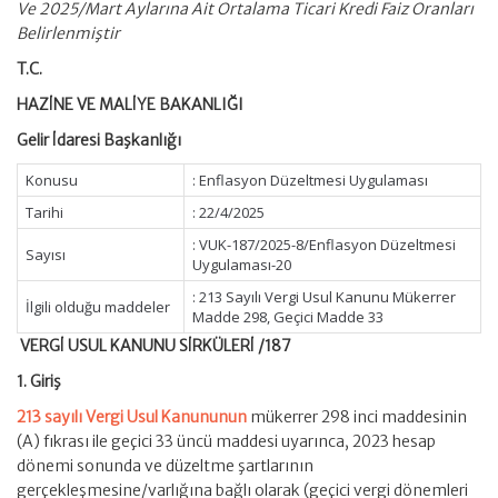
Ve 2025/Mart Aylarına Ait Ortalama Ticari Kredi Faiz Oranları
Belirlenmiştir
T.C.
HAZİNE VE MALİYE BAKANLIĞI
Gelir İdaresi Başkanlığı
Konusu
: Enflasyon Düzeltmesi Uygulaması
Tarihi
: 22/4/2025
: VUK-187/2025-8/Enflasyon Düzeltmesi
Sayısı
Uygulaması-20
: 213 Sayılı Vergi Usul Kanunu Mükerrer
İlgili olduğu maddeler
Madde 298, Geçici Madde 33
VERGİ USUL KANUNU SİRKÜLERİ /187
1. Giriş
213 sayılı Vergi Usul Kanununun
mükerrer 298 inci maddesinin
(A) fıkrası ile geçici 33 üncü maddesi uyarınca, 2023 hesap
dönemi sonunda ve düzeltme şartlarının
gerçekleşmesine/varlığına bağlı olarak (geçici vergi dönemleri