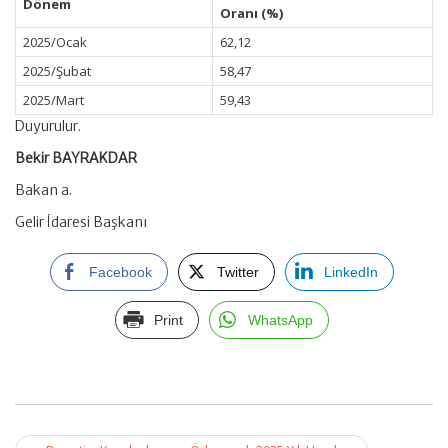
Dönem
Oranı (%)
2025/Ocak
62,12
2025/Şubat
58,47
2025/Mart
59,43
Duyurulur.
Bekir BAYRAKDAR
Bakan a.
Gelir İdaresi Başkanı
Facebook
Twitter
LinkedIn
Print
WhatsApp
Post