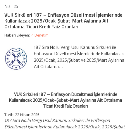
Nis
25
VUK
yorumlar kapalı
Sirküleri
VUK Sirküleri 187 – Enflasyon Düzeltmesi İşlemlerinde
187
Kullanılacak 2025/Ocak-Şubat-Mart Aylarına Ait
–
Ortalama Ticari Kredi Faiz Oranları
Enflasyon
Düzeltmesi
Haberi Ekleyen:
Pi Denetim
İşlemlerinde
Kullanılacak
2025/Ocak-
187 Sıra No.lu Vergi Usul Kanunu Sirküleri ile
Şubat-
Enflasyon Düzeltmesi İşlemlerinde Kullanılacak
Mart
2025/Ocak, 2025/Şubat Ve 2025/Mart Aylarına
Aylarına
Ait
Ait Ortalama…
Ortalama
Ticari
Kredi
Faiz
Oranları
VUK Sirküleri 187 – Enflasyon Düzeltmesi İşlemlerinde
için
Kullanılacak 2025/Ocak-Şubat-Mart Aylarına Ait Ortalama
Ticari Kredi Faiz Oranları
Tarih: 22 Nisan 2025
187 Sıra No.lu Vergi Usul Kanunu Sirküleri ile Enflasyon
Düzeltmesi İşlemlerinde Kullanılacak 2025/Ocak, 2025/Şubat