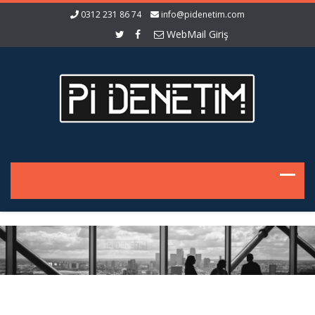
0312 231 86 74
info@pidenetim.com
WebMail Giriş