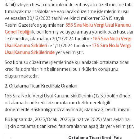
dâhil) izleyen hesap dönemlerinde enflasyon düzeltmesine tabi
tutulacak mali tablolar ve yapılacak düzeltme işlemlerinin usul
ve esasları 30/12/2023 tarihli ve ikinci mükerrer 32415 sayılı
Resmi Gazete’de yayımlanan
555 Sıra No.lu Vergi Usul Kanunu
Genel Tebliği
ile belirlenmiş ve uygulamaya yönelik bazı hususlar
ile örnekli açıklamalara 20/2/2024 tarihli ve
165 Sıra No.lu Vergi
Usul Kanunu Sirküleri
ile 1/11/2024 tarihli ve
176 Sıra No.lu Vergi
Usul Kanunu Sirkülerinde
yer verilmiştir.
Söz konusu düzeltme işlemlerinde kullanılacak ortalama ticari
kredi faiz oranlarının belirlenmesi bu sirkülerin konusunu
oluşturmaktadır.
2. Ortalama Ticari Kredi Faiz Oranları
165 Sıra No.lu Vergi Usul Kanunu Sirkülerinin (12.3.) bölümünde
ortalama ticari kredi faiz oranlarının belirlenerek ilgili
dönemlerde Başkanlığımızca ayrıca açıklanacağı belirtilmiştir.
Bu kapsamda, 2025/Ocak, 2025/Şubat ve 2025/Mart aylarına
ilişkin ortalama ticari kredi faiz oranlarına aşağıda yer verilmiştir.
Ortalama Ticari Kredi Faiz