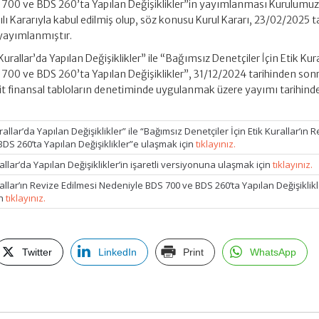
 700 ve BDS 260’ta Yapılan Değişiklikler”in yayımlanması Kurulumu
ı Kararıyla kabul edilmiş olup, söz konusu Kurul Kararı, 23/02/2025 t
yayımlanmıştır.
urallar’da Yapılan Değişiklikler” ile “Bağımsız Denetçiler İçin Etik Kura
700 ve BDS 260’ta Yapılan Değişiklikler”, 31/12/2024 tarihinden son
t finansal tabloların denetiminde uygulanmak üzere yayımı tarihind
allar’da Yapılan Değişiklikler” ile “Bağımsız Denetçiler İçin Etik Kurallar’ın 
DS 260’ta Yapılan Değişiklikler”e ulaşmak için
tıklayınız.
allar’da Yapılan Değişiklikler’in işaretli versiyonuna ulaşmak için
tıklayınız.
rallar’ın Revize Edilmesi Nedeniyle BDS 700 ve BDS 260’ta Yapılan Değişiklikl
in
tıklayınız.
Twitter
LinkedIn
Print
WhatsApp