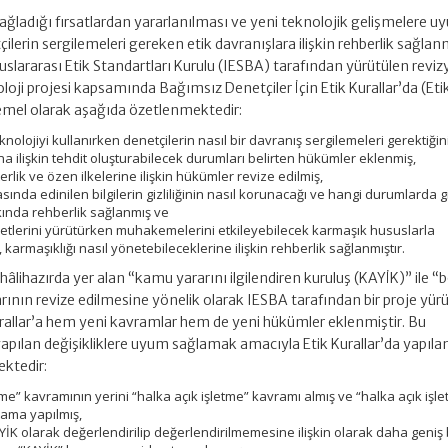
sağladığı fırsatlardan yararlanılması ve yeni teknolojik gelişmelere 
lerin sergilemeleri gereken etik davranışlara ilişkin rehberlik sağla
uslararası Etik Standartları Kurulu (IESBA) tarafından yürütülen revi
oji projesi kapsamında Bağımsız Denetçiler İçin Etik Kurallar’da (Eti
 temel olarak aşağıda özetlenmektedir:
olojiyi kullanırken denetçilerin nasıl bir davranış sergilemeleri gerektiğin
na ilişkin tehdit oluşturabilecek durumları belirten hükümler eklenmiş,
erlik ve özen ilkelerine ilişkin hükümler revize edilmiş,
ında edinilen bilgilerin gizliliğinin nasıl korunacağı ve hangi durumlarda gi
kkında rehberlik sağlanmış ve
yetlerini yürütürken muhakemelerini etkileyebilecek karmaşık hususlarla
armaşıklığı nasıl yönetebileceklerine ilişkin rehberlik sağlanmıştır.
 hâlihazırda yer alan “kamu yararını ilgilendiren kuruluş (KAYİK)” ile 
ının revize edilmesine yönelik olarak IESBA tarafından bir proje yü
urallar’a hem yeni kavramlar hem de yeni hükümler eklenmiştir. Bu
pılan değişikliklere uyum sağlamak amacıyla Etik Kurallar’da yapıla
ektedir:
me” kavramının yerini “halka açık işletme” kavramı almış ve “halka açık işl
lama yapılmış,
YİK olarak değerlendirilip değerlendirilmemesine ilişkin olarak daha geniş 