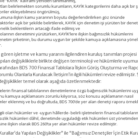
iş ve “KAYİK” kavramı yeniden tanımlanmış,
rtları belirlemekten sorumlu kurumların, KAYİK kategorilerini daha açık bir 
oriler ekleyebilmesi öngörülmüş,
rumuna ilişkin kamu yararının boyutu değerlendirilirken göz önünde
örler açık bir şekilde belirtilerek, KAYİK için denetim işi yürüten bir dene
önelik beklentilerin artacağı ifade edilmiş ve
lolarının denetimini yürütürken, KAYİK’lere ilişkin bağımsızlık hükümlerini
etim şirketinin, bu durumu uygun bir şekilde kamuya açıklamasına yönel
r.
 gören işletme ve kamu yararını ilgilendiren kuruluş tanımları projesi
pılan değişikliklerle birlikte değişen terminoloji ve hükümlerle uyumu
rafından BDS 700 Finansal Tablolara İlişkin Görüş Oluşturma ve Rap
mlu Olanlarla Kurulacak İletişim’in ilgili hükümleri revize edilmiştir.
eğişiklikler temel olarak aşağıda özetlenmektedir:
etmelerin finansal tablolarının denetimlerine özgü bağımsızlık hükümlerini u
 kamuya açıklamasını zorunlu kılıyorsa, söz konusu açıklamanın nasıl
mler eklenmiş ve bu doğrultuda, BDS 700’de yer alan denetçi raporu örnekl
gili olan hükümler ve -uygun hâllerde- belirli işletmelerin finansal tabloları
ızlık hükümleri dâhil, denetimde uyguladığı etik hükümleri üst yönetimde
ne ilişkin olarak BDS 260’ta yer alan hükümler revize edilmiştir.
urallar’da Yapılan Değişiklikler” ile “Bağımsız Denetçiler İçin Etik Kura