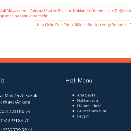
li Müşavirlerin Çalışma Usul ve Esasları Hakkında Yönetmelikte Değişikli
apılmasına Dair Yönetmelik
Kira Geliri Elde Eden Mükellefler İçin Vergi Rehberi –
iz
Hızlı Menü
Ana Sayfa
r Mah. 1476 Sokak
Hakkımızda
Çankaya/Ankara
Hizmetlerimiz
Güncel Mevzuat
 0312 231 86 74
İletişim
312 231 86 70
: 0532 729 99 16