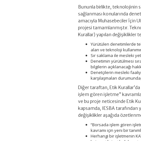
Bununla birlikte, teknolojinin 
sağlanması konularında denetçi
amacıyla Muhasebeciler İçin Ul
projesi tamamlanmıştır. Teknol
Kurallar) yapılan değişiklikler
Yürütülen denetimlerde tekn
alan ve teknoloji kullanımı
Sır saklama ile mesleki yet
Denetimin yürütülmesi sıras
bilgilerin açıklanacağı ha
Denetçilerin mesleki faali
karşılaşmaları durumunda, k
Diğer taraftan, Etik Kurallar’da
işlem gören işletme” kavramlar
ve bu proje neticesinde Etik K
kapsamda, IESBA tarafından ya
değişiklikler aşağıda özetlenm
“Borsada işlem gören işlet
kavramı için yeni bir tanım
Herhangi bir işletmenin KA