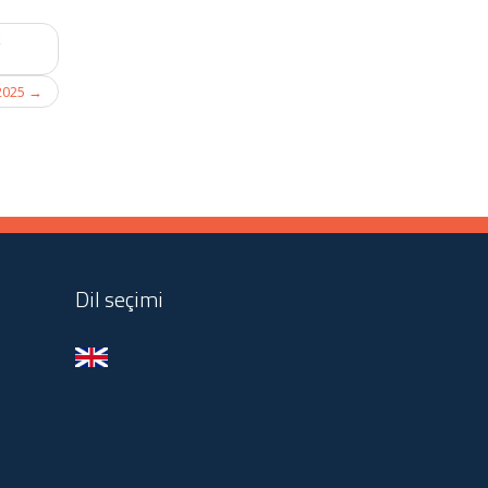
k
 2025
→
Dil seçimi