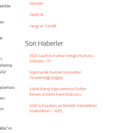
Sirküler
şekilde
Teklif Al
tim
Vergi ve Tasdik
ik
Son Haberler
5520 sayılı Kurumlar Vergisi Kanunu
n
Sirküleri /73
orlama
 Söz
Sigortacılık Destek Hizmetleri
Yönetmeliği Değişti
ygulaması
Varlık Barışı Kapsamında Defter-
Beyan Sistemi Kayıt Kılavuzu
eri
SGK İş Kazaları ve Meslek Hastalıkları
nın
İstatistikleri – 2025
n
llar’ın