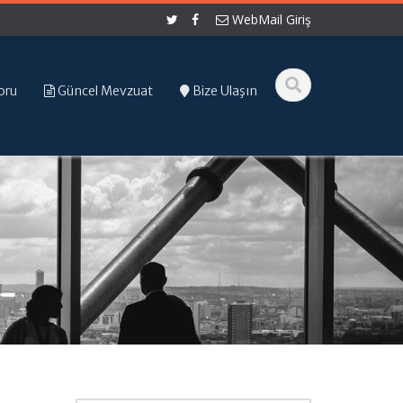
WebMail Giriş
oru
Güncel Mevzuat
Bize Ulaşın