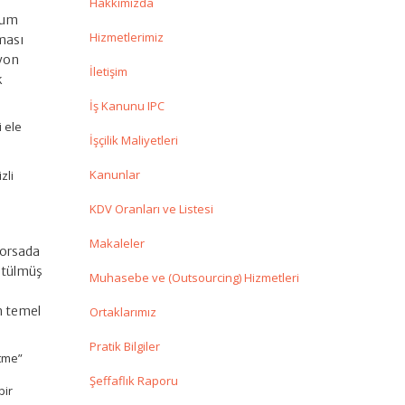
Hakkımızda
uyum
Hizmetlerimiz
nması
zyon
İletişim
k
İş Kanunu IPC
i ele
İşçilik Maliyetleri
Kanunlar
zli
KDV Oranları ve Listesi
Makaleler
“borsada
rütülmüş
Muhasebe ve (Outsourcing) Hizmetleri
n temel
Ortaklarımız
Pratik Bilgiler
etme”
Şeffaflık Raporu
bir