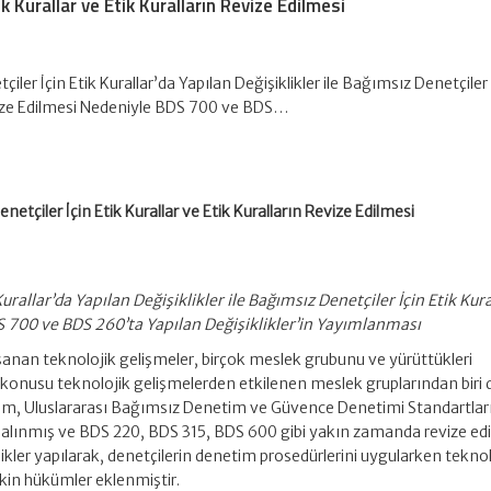
k Kurallar ve Etik Kuralların Revize Edilmesi
ler İçin Etik Kurallar’da Yapılan Değişiklikler ile Bağımsız Denetçiler 
vize Edilmesi Nedeniyle BDS 700 ve BDS…
etçiler İçin Etik Kurallar ve Etik Kuralların Revize Edilmesi
urallar’da Yapılan Değişiklikler ile Bağımsız Denetçiler İçin Etik Kura
 700 ve BDS 260’ta Yapılan Değişiklikler’in Yayımlanması
anan teknolojik gelişmeler, birçok meslek grubunu ve yürüttükleri
öz konusu teknolojik gelişmelerden etkilenen meslek gruplarından biri 
rum, Uluslararası Bağımsız Denetim ve Güvence Denetimi Standartları
 alınmış ve BDS 220, BDS 315, BDS 600 gibi yakın zamanda revize edi
likler yapılarak, denetçilerin denetim prosedürlerini uygularken tekno
işkin hükümler eklenmiştir.