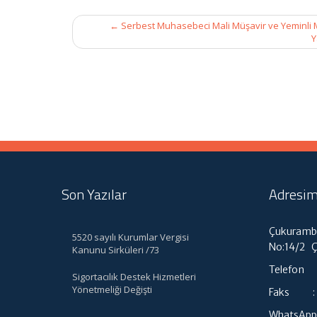
Post
←
Serbest Muhasebeci Mali Müşavir ve Yeminli Ma
navigation
Y
Son Yazılar
Adresim
Çukuramba
5520 sayılı Kurumlar Vergisi
No:14/2 
Kanunu Sirküleri /73
Telefon :
Sigortacılık Destek Hizmetleri
Yönetmeliği Değişti
Faks : 0
WhatsApp 