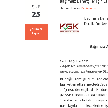
Bağımsız Denetçiler İçin Eti
ŞUB
Haberi Ekleyen:
Pi Denetim
25
Bağımsız Denetçi
Kurallar’ın Re
Bağımsız
yorumlar
Denetçiler
kapalı
İçin
Etik
Kurallar
Bağımsız Den
ve
Etik
Kuralların
Tarih: 24 Şubat 2025
Revize
Edilmesi
Bağımsız Denetçiler İçin Etik K
için
Revize Edilmesi Nedeniyle BDS
Bilindiği üzere; günümüzde yaş
faaliyetleri etkilemektedir. S
bağımsız denetçilerdir. Bu du
(IAASB) tarafından da dikkate
Standartlarda birtakım değişik
nasıl faydalanabileceklerine il