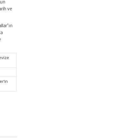
zun
arih ve
llar’ın
ra
e
Revize
er’in