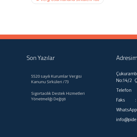
navigation
Son Yazılar
Adresim
Çukuramba
5520 sayılı Kurumlar Vergisi
No:14/2 
Kanunu Sirküleri /73
Telefon :
Sigortacılık Destek Hizmetleri
Yönetmeliği Değişti
Faks : 0
WhatsApp 
info@pid