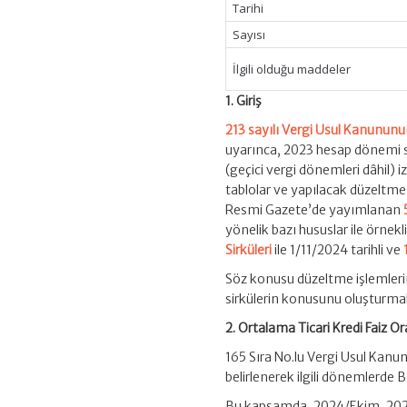
Tarihi
Sayısı
İlgili olduğu maddeler
1. Giriş
213 sayılı Vergi Usul Kanunun
uyarınca, 2023 hesap dönemi s
(geçici vergi dönemleri dâhil)
tablolar ve yapılacak düzeltme 
Resmi Gazete’de yayımlanan
yönelik bazı hususlar ile örnek
Sirküleri
ile 1/11/2024 tarihli ve
Söz konusu düzeltme işlemlerind
sirkülerin konusunu oluşturma
2. Ortalama Ticari Kredi Faiz Or
165 Sıra No.lu Vergi Usul Kanun
belirlenerek ilgili dönemlerde B
Bu kapsamda, 2024/Ekim, 2024/K