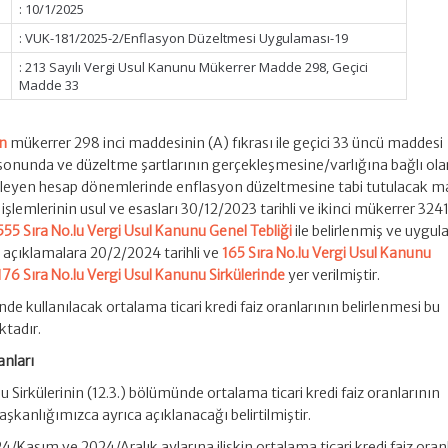
: 10/1/2025
: VUK-181/2025-2/Enflasyon Düzeltmesi Uygulaması-19
: 213 Sayılı Vergi Usul Kanunu Mükerrer Madde 298, Geçici
Madde 33
un
mükerrer 298 inci maddesinin (A) fıkrası ile geçici 33 üncü maddesi
onunda ve düzeltme şartlarının gerçekleşmesine/varlığına bağlı ola
 izleyen hesap dönemlerinde enflasyon düzeltmesine tabi tutulacak ma
işlemlerinin usul ve esasları 30/12/2023 tarihli ve ikinci mükerrer 3241
555 Sıra No.lu Vergi Usul Kanunu Genel Tebliği
ile belirlenmiş ve uygu
li açıklamalara 20/2/2024 tarihli ve
165 Sıra No.lu Vergi Usul Kanunu
176 Sıra No.lu Vergi Usul Kanunu Sirkülerinde
yer verilmiştir.
e kullanılacak ortalama ticari kredi faiz oranlarının belirlenmesi bu
ktadır.
anları
u Sirkülerinin (12.3.) bölümünde ortalama ticari kredi faiz oranlarının
aşkanlığımızca ayrıca açıklanacağı belirtilmiştir.
asım ve 2024/Aralık aylarına ilişkin ortalama ticari kredi faiz oran