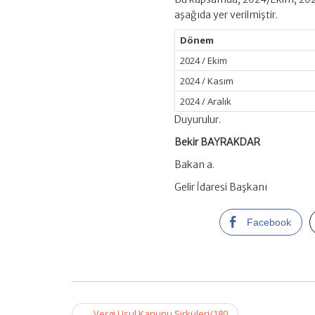
aşağıda yer verilmiştir.
Dönem
2024 / Ekim
2024 / Kasım
2024 / Aralık
Duyurulur.
Bekir BAYRAKDAR
Bakan a.
Gelir İdaresi Başkanı
Facebook
Post
←
Vergi Usul Kanunu Sirküleri/180