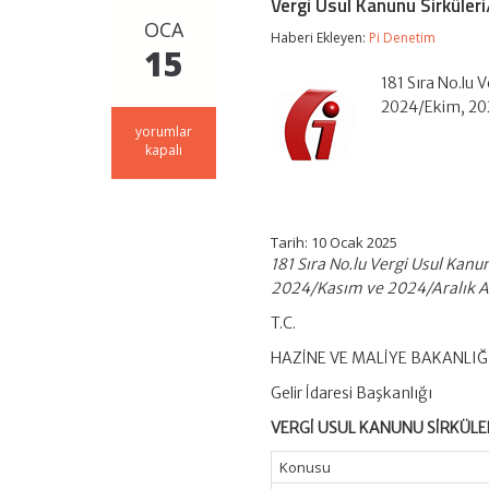
Vergi Usul Kanunu Sirküler
OCA
Haberi Ekleyen:
Pi Denetim
15
181 Sıra No.lu 
2024/Ekim, 202
Vergi
yorumlar
Usul
kapalı
Kanunu
Sirküleri/181
için
Tarih: 10 Ocak 2025
181 Sıra No.lu Vergi Usul Kanu
2024/Kasım ve 2024/Aralık Ayl
T.C.
HAZİNE VE MALİYE BAKANLIĞ
Gelir İdaresi Başkanlığı
VERGİ USUL KANUNU SİRKÜLER
Konusu