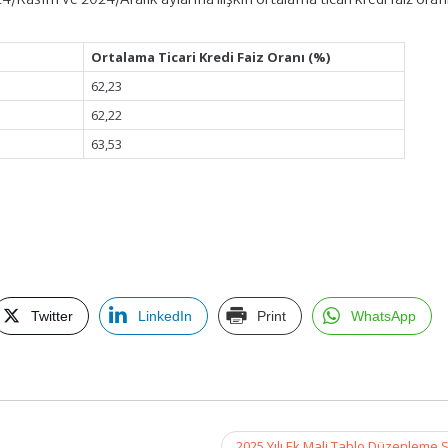
Ortalama Ticari Kredi Faiz Oranı (%)
62,23
62,22
63,53
Twitter
LinkedIn
Print
WhatsApp
2025 Yılı Ek Mali Tablo Düzenleme S