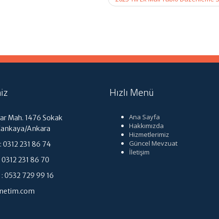
iz
Hızlı Menü
Ana Sayfa
r Mah. 1476 Sokak
Hakkımızda
Çankaya/Ankara
Hizmetlerimiz
Güncel Mevzuat
 0312 231 86 74
İletişim
312 231 86 70
: 0532 729 99 16
enetim.com