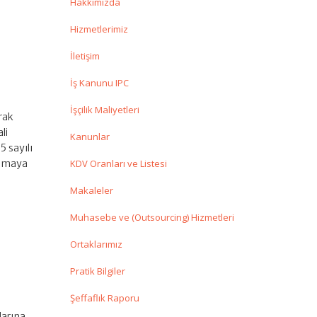
Hakkımızda
Hizmetlerimiz
İletişim
İş Kanunu IPC
İşçilik Maliyetleri
rak
li
Kanunlar
5 sayılı
lamaya
KDV Oranları ve Listesi
Makaleler
Muhasebe ve (Outsourcing) Hizmetleri
Ortaklarımız
Pratik Bilgiler
Şeffaflık Raporu
larına