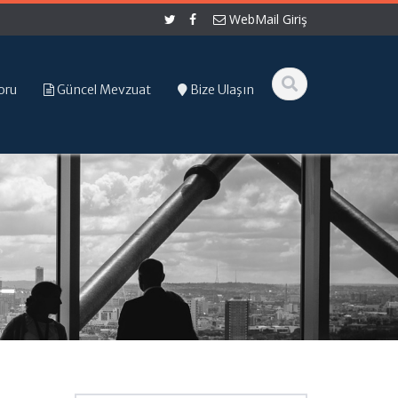
WebMail Giriş
oru
Güncel Mevzuat
Bize Ulaşın