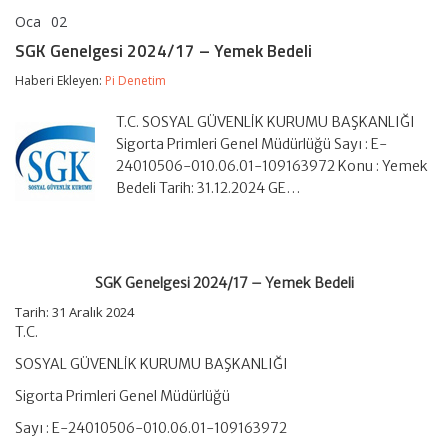
Oca
02
SGK
yorumlar kapalı
Genelgesi
SGK Genelgesi 2024/17 – Yemek Bedeli
2024/17
–
Haberi Ekleyen:
Pi Denetim
Yemek
Bedeli
T.C. SOSYAL GÜVENLİK KURUMU BAŞKANLIĞI
için
Sigorta Primleri Genel Müdürlüğü Sayı : E-
24010506-010.06.01-109163972 Konu : Yemek
Bedeli Tarih: 31.12.2024 GE…
SGK Genelgesi 2024/17 – Yemek Bedeli
Tarih: 31 Aralık 2024
T.C.
SOSYAL GÜVENLİK KURUMU BAŞKANLIĞI
Sigorta Primleri Genel Müdürlüğü
Sayı : E-24010506-010.06.01-109163972