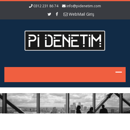
0312 231 86 74
info@pidenetim.com
WebMail Giriş