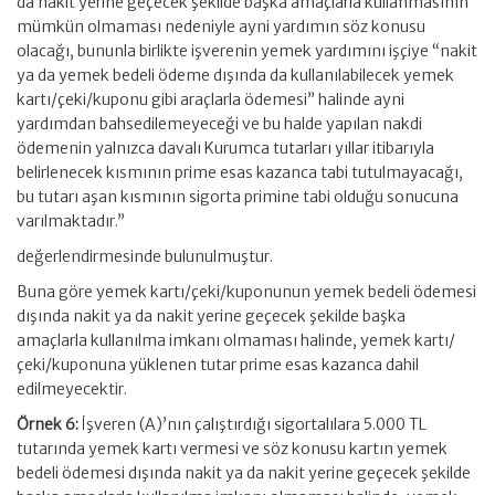
da nakit yerine geçecek şekilde başka amaçlarla kullanmasının
mümkün olmaması nedeniyle ayni yardımın söz konusu
olacağı, bununla birlikte işverenin yemek yardımını işçiye “nakit
ya da yemek bedeli ödeme dışında da kullanılabilecek yemek
kartı/çeki/kuponu gibi araçlarla ödemesi” halinde ayni
yardımdan bahsedilemeyeceği ve bu halde yapılan nakdi
ödemenin yalnızca davalı Kurumca tutarları yıllar itibarıyla
belirlenecek kısmının prime esas kazanca tabi tutulmayacağı,
bu tutarı aşan kısmının sigorta primine tabi olduğu sonucuna
varılmaktadır.”
değerlendirmesinde bulunulmuştur.
Buna göre yemek kartı/çeki/kuponunun yemek bedeli ödemesi
dışında nakit ya da nakit yerine geçecek şekilde başka
amaçlarla kullanılma imkanı olmaması halinde, yemek kartı/
çeki/kuponuna yüklenen tutar prime esas kazanca dahil
edilmeyecektir.
Örnek 6:
İşveren (A)’nın çalıştırdığı sigortalılara 5.000 TL
tutarında yemek kartı vermesi ve söz konusu kartın yemek
bedeli ödemesi dışında nakit ya da nakit yerine geçecek şekilde