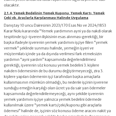
olacaktır.
2.1.4- Yemek Bedelinin Yemek Kuponu, Yemek Kartı, Yemek
Çeki vb. Araçlarla Karşılanması Halinde Uygulama
Danıştay 10 uncu Dairesinin 2023/170 Esas No ve 2024/1853
Karar Nolu kararında “Yemek yardımının ayni ya da nakdi olarak
tespitinde işçi-işveren ilişkisinin esas alınması gerektiği, bir
başka ifadeyle işverenin yemek yardımını işçiye fiilen “yemek
vermek” şeklinde sunması halinde, yemeğin işyeri ve
müştemilatı içinde ya da dışında verilmesi fark etmeksizin
yardımın “ayni yardım” kapsamında değerlendirilmesi
gerektiği, işverenin söz konusu yemek bedelini 3. kişilere
nakden ödemesinin de bu durumu değiştirmeyeceği, zira 3.
kişilere yapılan ödemenin işçi tarafından başka amaçlarla
kullanmasının mümkün olmadığı, bu nedenle işçinin işverene
sunduğu emeğin karşılığı olan ücret ya da sair yan ödemeler
kapsamında değerlendirilemeyeceği, aynı şekilde işverenin
yemek yardımını işçiye yalnızca yemek bedelini ödemede
kullanılmak üzere “yemek kartı/çeki/kuponu gibi araçlarla
ödemesi” halinde de, işçinin söz konusu ödeme aracını nakit ya