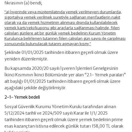
fıkrasının (a) bendi;
“a) İşyerinde veya müştemilatında yemek verilmeyen durumlarda,
sigortalıya yemek verilmek suretiyle sağlanan menfaatlerin nakit
olarak ya da yemek hizmetinin alınması dışında kullanılabilecek
yemek kartı/çeki/kuponu gibi araçlarla sağlanması halinde, fiilen
çalışılan günlere ait bir günlük yemek bedelinin Kurum Yönetim
Kurulunca belirlenen tutarının fiilen çalışılan gün sayısı ile çarpılması
sonucunda bulunulacak tutarını aşmayan kısmı,”
Şeklinde 01/01/2025 tarihinden itibaren geçerli olmak üzere
yeniden düzenlemiştir.
Bu kapsamda 2020/20 sayılı İşveren İşlemleri Genelgesinin
İkinci Kısmının İkinci Bölümünde yer alan “2.1- Yemek paraları”
alt başlığı 01/01/2025 tarihinden itibaren geçerli olmak üzere
aşağıdaki şekilde değiştirilmiştir.
2-1- Yemek bedeli
Sosyal Güvenlik Kurumu Yönetim Kurulu tarafından alınan
5/12/2024 tarihli ve 2024/509 sayılı Karar ile 1/1/ 2025
tarihinden itibaren geçerli olmak üzere yemek bedelinin prime
esas kazançtan istisna edilecek günlük tutarı 158,00 TL olarak