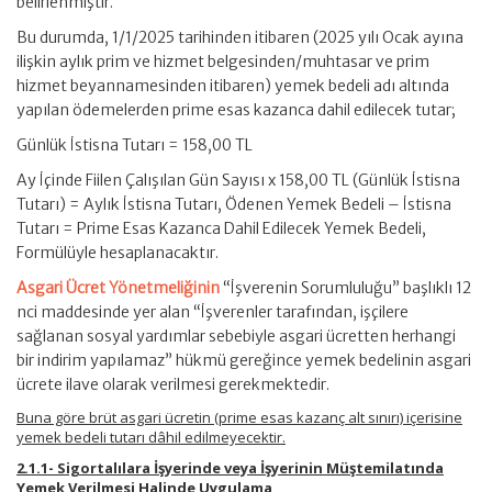
belirlenmiştir.
Bu durumda, 1/1/2025 tarihinden itibaren (2025 yılı Ocak ayına
ilişkin aylık prim ve hizmet belgesinden/muhtasar ve prim
hizmet beyannamesinden itibaren) yemek bedeli adı altında
yapılan ödemelerden prime esas kazanca dahil edilecek tutar;
Günlük İstisna Tutarı = 158,00 TL
Ay İçinde Fiilen Çalışılan Gün Sayısı x 158,00 TL (Günlük İstisna
Tutarı) = Aylık İstisna Tutarı, Ödenen Yemek Bedeli – İstisna
Tutarı = Prime Esas Kazanca Dahil Edilecek Yemek Bedeli,
Formülüyle hesaplanacaktır.
Asgari Ücret Yönetmeliğinin
“İşverenin Sorumluluğu” başlıklı 12
nci maddesinde yer alan “İşverenler tarafından, işçilere
sağlanan sosyal yardımlar sebebiyle asgari ücretten herhangi
bir indirim yapılamaz” hükmü gereğince yemek bedelinin asgari
ücrete ilave olarak verilmesi gerekmektedir.
Buna göre brüt asgari ücretin (prime esas kazanç alt sınırı) içerisine
yemek bedeli tutarı dâhil edilmeyecektir.
2.1.1- Sigortalılara İşyerinde veya İşyerinin Müştemilatında
Yemek Verilmesi Halinde Uygulama