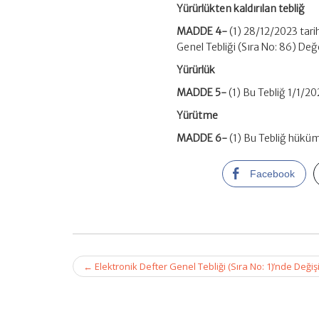
Yürürlükten kaldırılan tebliğ
MADDE 4-
(1) 28/12/2023 tar
Genel Tebliği (Sıra No: 86) Değe
Yürürlük
MADDE 5-
(1) Bu Tebliğ 1/1/20
Yürütme
MADDE 6-
(1) Bu Tebliğ hüküm
Facebook
Post
←
Elektronik Defter Genel Tebliği (Sıra No: 1)’nde Değişi
navigation