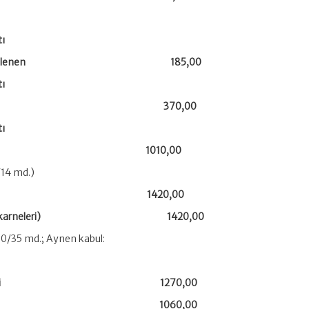
tı
deniyle düzenlenen 185,00
tı
iyle düzenlenen 370,00
tı
zdanları 1010,00
/14 md.)
belgeleri 1420,00
 belgeleri (karneleri) 1420,00
0/35 md.; Aynen kabul:
ç tescil belgesi 1270,00
 tescil belgesi 1060,00