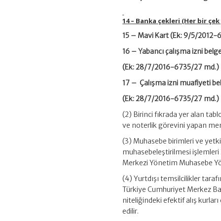
14 – Banka çekleri 
15 – Mavi Kart (Ek
16 – Yabancı çal
(Ek: 28/7/2016-6735/27 md.)
17 – Çalışma izni
(Ek: 28/7/2016-6735/27 md.)
(2) Birinci fıkrada yer alan tab
ve noterlik görevini yapan memu
(3) Muhasebe birimleri ve yetk
muhasebeleştirilmesi işlemler
Merkezi Yönetim Muhasebe Yön
(4) Yurtdışı temsilcilikler tara
Türkiye Cumhuriyet Merkez Ban
niteliğindeki efektif alış kurl
edilir.