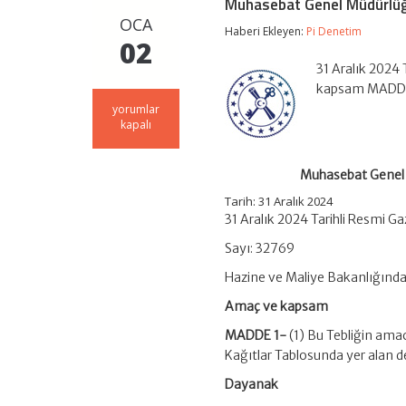
Muhasebat Genel Müdürlüğü 
OCA
Haberi Ekleyen:
Pi Denetim
02
31 Aralık 2024
kapsam MADDE 1
Muhasebat
yorumlar
Genel
kapalı
Müdürlüğü
Genel
Tebliği
Muhasebat Genel M
(Sıra
No:
Tarih: 31 Aralık 2024
92)
31 Aralık 2024 Tarihli Resmi G
Değerli
Kağıtlar
Sayı: 32769
–
Hazine ve Maliye Bakanlığında
2025
Yılı
Amaç ve kapsam
için
MADDE 1-
(1) Bu Tebliğin amac
Kağıtlar Tablosunda yer alan de
Dayanak