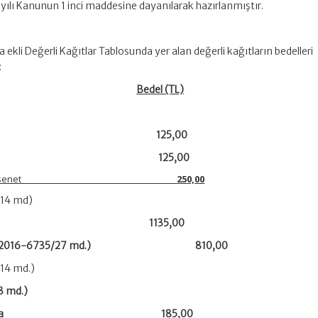
sayılı Kanunun 1 inci maddesine dayanılarak hazırlanmıştır.
a ekli Değerli Kağıtlar Tablosunda yer alan değerli kağıtların bedelleri
:
Bedel (TL)
r kağıdı
125,00
yanname
125,00
aletname, resen senet
250,00
/14 md)
ortlar 1135,00
işik:28/7/2016-6735/27 md.) 810,00
14 md.)
3 md.)
im süresi dışında 185,00