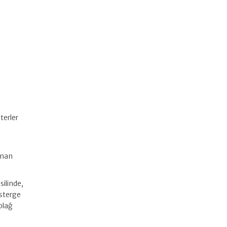
terler
e
anan
silinde,
österge
iblağ