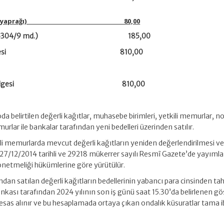
(Her bir çek yaprağı) 80,00
: 9/5/2012-6304/9 md.) 185,00
ışma izni belgesi 810,00
 muafiyeti belgesi 810,00
loda belirtilen değerli kağıtlar, muhasebe birimleri, yetkili memurlar, no
rlar ile bankalar tarafından yeni bedelleri üzerinden satılır.
ili memurlarda mevcut değerli kağıtların yeniden değerlendirilmesi v
i 27/12/2014 tarihli ve 29218 mükerrer sayılı Resmî Gazete’de yayıml
etmeliği hükümlerine göre yürütülür.
fından satılan değerli kağıtların bedellerinin yabancı para cinsinden tah
kası tarafından 2024 yılının son iş günü saat 15.30’da belirlenen g
arı esas alınır ve bu hesaplamada ortaya çıkan ondalık küsuratlar tama 