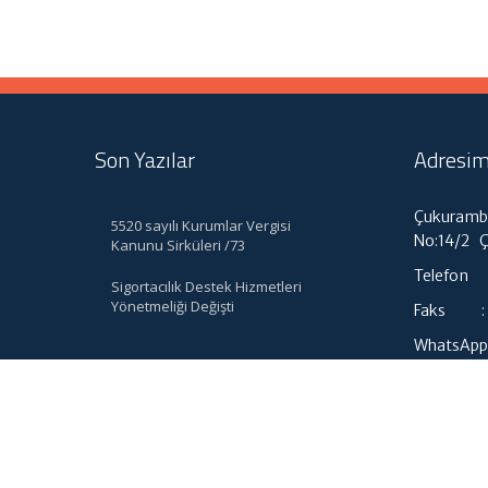
Son Yazılar
Adresim
Çukuramba
5520 sayılı Kurumlar Vergisi
No:14/2 
Kanunu Sirküleri /73
Telefon :
Sigortacılık Destek Hizmetleri
Yönetmeliği Değişti
Faks : 0
WhatsApp 
info@pid
Muhasebe Haberleri
|
ABACIPARK
Web Hosting