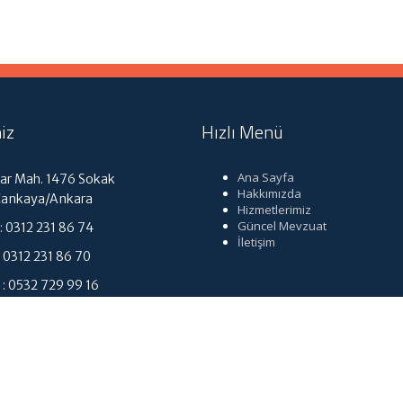
iz
Hızlı Menü
Ana Sayfa
r Mah. 1476 Sokak
Hakkımızda
Çankaya/Ankara
Hizmetlerimiz
Güncel Mevzuat
 0312 231 86 74
İletişim
312 231 86 70
: 0532 729 99 16
enetim.com