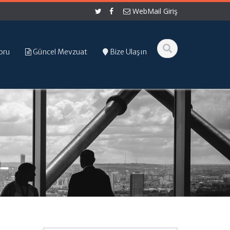
WebMail Giriş
oru
Güncel Mevzuat
Bize Ulaşın