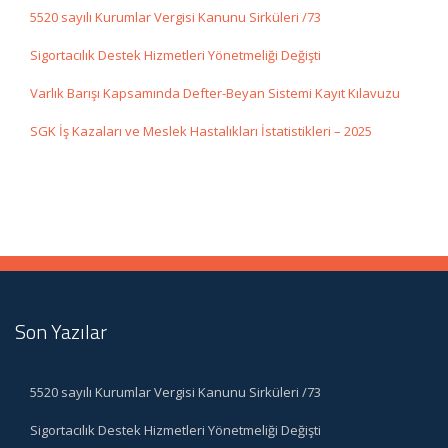
5520 sayılı Kurumlar Vergisi Kanunu Sirküleri /73
Sigortacılık Destek Hizmetleri Yönetmeliği Değişti
Varlık Barışı Kapsamında Defter-Beyan Sistemi Kayıt Kılavuzu
SGK İş Kazaları ve Meslek Hastalıkları İstatistikleri – 2025
Son Yazılar
5520 sayılı Kurumlar Vergisi Kanunu Sirküleri /73
Sigortacılık Destek Hizmetleri Yönetmeliği Değişti