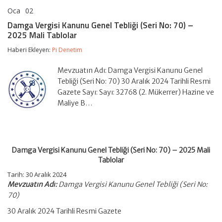
Oca
02
Damga
yorumlar kapalı
Vergisi
Damga Vergisi Kanunu Genel Tebliği (Seri No: 70) –
Kanunu
2025 Mali Tablolar
Genel
Tebliği
Haberi Ekleyen:
Pi Denetim
(Seri
No:
70)
Mevzuatın Adı: Damga Vergisi Kanunu Genel
–
Tebliği (Seri No: 70) 30 Aralık 2024 Tarihli Resmi
2025
Gazete Sayı: Sayı: 32768 (2. Mükerrer) Hazine ve
Mali
Maliye B…
Tablolar
için
Damga Vergisi Kanunu Genel Tebliği (Seri No: 70) – 2025 Mali
Tablolar
Tarih: 30 Aralık 2024
Mevzuatın Adı:
Damga Vergisi Kanunu Genel Tebliği (Seri No:
70)
30 Aralık 2024 Tarihli Resmi Gazete