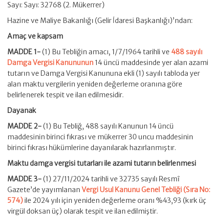
Sayı: Sayı: 32768 (2. Mükerrer)
Hazine ve Maliye Bakanlığı (Gelir İdaresi Başkanlığı)’ndan:
Amaç ve kapsam
MADDE 1-
(1) Bu Tebliğin amacı, 1/7/1964 tarihli ve
488 sayılı
Damga Vergisi Kanununun
14 üncü maddesinde yer alan azami
tutarın ve Damga Vergisi Kanununa ekli (1) sayılı tabloda yer
alan maktu vergilerin yeniden değerleme oranına göre
belirlenerek tespit ve ilan edilmesidir.
Dayanak
MADDE 2-
(1) Bu Tebliğ, 488 sayılı Kanunun 14 üncü
maddesinin birinci fıkrası ve mükerrer 30 uncu maddesinin
birinci fıkrası hükümlerine dayanılarak hazırlanmıştır.
Maktu damga vergisi tutarları ile azami tutarın belirlenmesi
MADDE 3-
(1) 27/11/2024 tarihli ve 32735 sayılı Resmî
Gazete’de yayımlanan
Vergi Usul Kanunu Genel Tebliği (Sıra No:
574)
ile 2024 yılı için yeniden değerleme oranı %43,93 (kırk üç
virgül doksan üç) olarak tespit ve ilan edilmiştir.