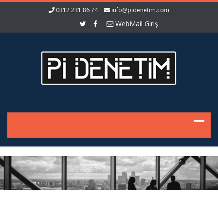
0312 231 86 74
info@pidenetim.com
WebMail Giriş