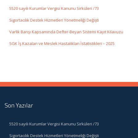
5520 sayılı Kurumlar Vergisi Kanunu Sirküleri /73
Sigortacılık Destek Hizmetleri Yönetmeliği Değişti
Varlık Barışı Kapsamında Defter-Beyan Sistemi Kayıt Kılavuzu
SGK İş Kazaları ve Meslek Hastalıkları İstatistikleri – 2025
Son Yazılar
5520 sayılı Kurumlar Vergisi Kanunu Sirküleri /73
Sigortacılık Destek Hizmetleri Yönetmeliği Değişti