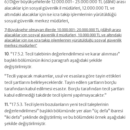
6) Diğer büyükşehirlerde 12.000.001- 23.000.000 TL (dâhil) arası
alacaklar için sosyal güvenlik il müdürleri, 12.000.000 TL ve
altındaki alacaklar için ise icra takip işlemlerinin yürütüldüğü
sosyal güvenlik merkez müdürleri,
7) Büyükşehir olmayan illerde 10.000.001- 20.000.000 TL (dâhil) arası
alacaklar için sosyal güvenlik il müdürleri, 10.000.000 TL ve altındaki
alacaklar için ise icra takip işlemlerinin yürütüldüğü sosyal güvenlik
merkez müdürleri”
10
. “17.5.2. Tecil talebinin değerlendirilmesi ve karar alınması”
başlıklı bölümünün ikinci paragrafı aşağıdaki şekilde
değiştirilmiştir.
“Tecili yapacak makamlar, usul ve esaslara göre tayin ettikleri
tecil şartlarını belirleyeceklerdir. Tayin edilen şartların borçlu
tarafından kabul edilmesi esastır. Borçlu tarafından tecil şartları
kabul edilmediği takdirde tecil işlemi yapılmayacaktır.”
11.
“17.5.3. Tecil işlemi bozulanların yeni tecil taleplerinin
değerlendirilmesi” başlıklı bölümünde yer alan “üç defa” ibaresi
“iki defa” şeklinde değiştirilmiş ve bu bölümdeki örnek aşağıdaki
şekilde değiştirilmiştir.