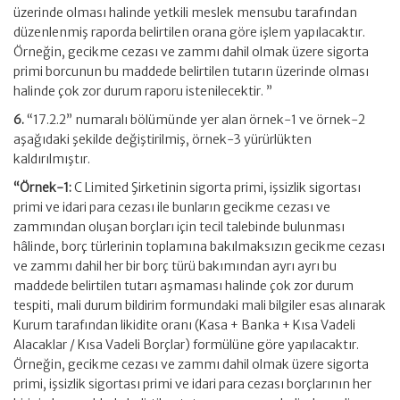
üzerinde olması halinde yetkili meslek mensubu tarafından
düzenlenmiş raporda belirtilen orana göre işlem yapılacaktır.
Örneğin, gecikme cezası ve zammı dahil olmak üzere sigorta
primi borcunun bu maddede belirtilen tutarın üzerinde olması
halinde çok zor durum raporu istenilecektir. ”
6.
“17.2.2” numaralı bölümünde yer alan örnek-1 ve örnek-2
aşağıdaki şekilde değiştirilmiş, örnek-3 yürürlükten
kaldırılmıştır.
“Örnek-1:
C Limited Şirketinin sigorta primi, işsizlik sigortası
primi ve idari para cezası ile bunların gecikme cezası ve
zammından oluşan borçları için tecil talebinde bulunması
hâlinde, borç türlerinin toplamına bakılmaksızın gecikme cezası
ve zammı dahil her bir borç türü bakımından ayrı ayrı bu
maddede belirtilen tutarı aşmaması halinde çok zor durum
tespiti, mali durum bildirim formundaki mali bilgiler esas alınarak
Kurum tarafından likidite oranı (Kasa + Banka + Kısa Vadeli
Alacaklar / Kısa Vadeli Borçlar) formülüne göre yapılacaktır.
Örneğin, gecikme cezası ve zammı dahil olmak üzere sigorta
primi, işsizlik sigortası primi ve idari para cezası borçlarının her