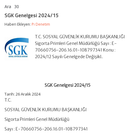
Ara
30
SGK
yorumlar kapalı
Genelgesi
SGK Genelgesi 2024/15
2024/15
için
Haberi Ekleyen:
Pi Denetim
T.C. SOSYAL GÜVENLİK KURUMU BAŞKANLIĞI
Sigorta Primleri Genel Müdürlüğü Sayı : E-
70660756-206.16.01-108797341 Konu :
2024/12 Sayılı Genelgede Değişikl..
SGK Genelgesi 2024/15
Tarih: 26 Aralık 2024
T.C.
SOSYAL GÜVENLİK KURUMU BAŞKANLIĞI
Sigorta Primleri Genel Müdürlüğü
Sayı : E-70660756-206.16.01-108797341