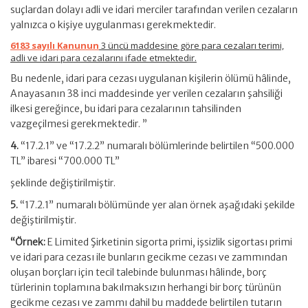
suçlardan dolayı adli ve idari merciler tarafından verilen cezaların
yalnızca o kişiye uygulanması gerekmektedir.
6183 sayılı Kanunun
3 üncü maddesine göre para cezaları terimi,
adli ve idari para cezalarını ifade etmektedir.
Bu nedenle, idari para cezası uygulanan kişilerin ölümü hâlinde,
Anayasanın 38 inci maddesinde yer verilen cezaların şahsiliği
ilkesi gereğince, bu idari para cezalarının tahsilinden
vazgeçilmesi gerekmektedir. ”
4.
“17.2.1” ve “17.2.2” numaralı bölümlerinde belirtilen “500.000
TL” ibaresi “700.000 TL”
şeklinde değiştirilmiştir.
5.
“17.2.1” numaralı bölümünde yer alan örnek aşağıdaki şekilde
değiştirilmiştir.
“Örnek:
E Limited Şirketinin sigorta primi, işsizlik sigortası primi
ve idari para cezası ile bunların gecikme cezası ve zammından
oluşan borçları için tecil talebinde bulunması hâlinde, borç
türlerinin toplamına bakılmaksızın herhangi bir borç türünün
gecikme cezası ve zammı dahil bu maddede belirtilen tutarın