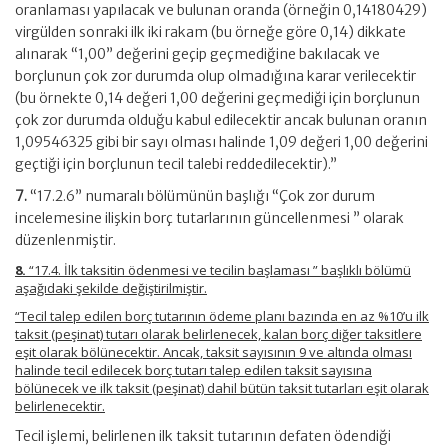
oranlaması yapılacak ve bulunan oranda (örneğin 0,14180429)
virgülden sonraki ilk iki rakam (bu örneğe göre 0,14) dikkate
alınarak “1,00” değerini geçip geçmediğine bakılacak ve
borçlunun çok zor durumda olup olmadığına karar verilecektir
(bu örnekte 0,14 değeri 1,00 değerini geçmediği için borçlunun
çok zor durumda olduğu kabul edilecektir ancak bulunan oranın
1,09546325 gibi bir sayı olması halinde 1,09 değeri 1,00 değerini
geçtiği için borçlunun tecil talebi reddedilecektir).”
7.
“17.2.6” numaralı bölümünün başlığı “Çok zor durum
incelemesine ilişkin borç tutarlarının güncellenmesi ” olarak
düzenlenmiştir.
8.
“17.4. İlk taksitin ödenmesi ve tecilin başlaması ” başlıklı bölümü
aşağıdaki şekilde değiştirilmiştir.
“Tecil talep edilen borç tutarının ödeme planı bazında en az %10’u ilk
taksit (peşinat) tutarı olarak belirlenecek, kalan borç diğer taksitlere
eşit olarak bölünecektir. Ancak, taksit sayısının 9 ve altında olması
halinde tecil edilecek borç tutarı talep edilen taksit sayısına
bölünecek ve ilk taksit (peşinat) dahil bütün taksit tutarları eşit olarak
belirlenecektir.
Tecil işlemi, belirlenen ilk taksit tutarının defaten ödendiği