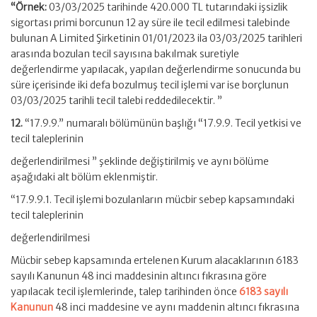
“Örnek:
03/03/2025 tarihinde 420.000 TL tutarındaki işsizlik
sigortası primi borcunun 12 ay süre ile tecil edilmesi talebinde
bulunan A Limited Şirketinin 01/01/2023 ila 03/03/2025 tarihleri
arasında bozulan tecil sayısına bakılmak suretiyle
değerlendirme yapılacak, yapılan değerlendirme sonucunda bu
süre içerisinde iki defa bozulmuş tecil işlemi var ise borçlunun
03/03/2025 tarihli tecil talebi reddedilecektir. ”
12.
“17.9.9.” numaralı bölümünün başlığı “17.9.9. Tecil yetkisi ve
tecil taleplerinin
değerlendirilmesi ” şeklinde değiştirilmiş ve aynı bölüme
aşağıdaki alt bölüm eklenmiştir.
“17.9.9.1. Tecil işlemi bozulanların mücbir sebep kapsamındaki
tecil taleplerinin
değerlendirilmesi
Mücbir sebep kapsamında ertelenen Kurum alacaklarının 6183
sayılı Kanunun 48 inci maddesinin altıncı fıkrasına göre
yapılacak tecil işlemlerinde, talep tarihinden önce
6183 sayılı
Kanunun
48 inci maddesine ve aynı maddenin altıncı fıkrasına