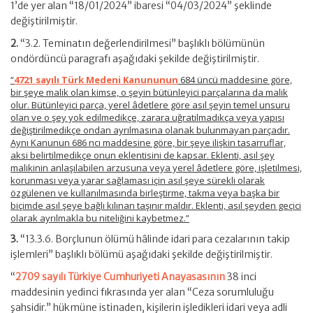
1’de yer alan “18/01/2024” ibaresi “04/03/2024” şeklinde
değiştirilmiştir.
2.
“3.2. Teminatın değerlendirilmesi” başlıklı bölümünün
ondördüncü paragrafı aşağıdaki şekilde değiştirilmiştir.
“
4721 sayılı Türk Medeni Kanununun
684 üncü maddesine göre,
bir şeye malik olan kimse, o şeyin bütünleyici parçalarına da malik
olur. Bütünleyici parça, yerel âdetlere göre asıl şeyin temel unsuru
olan ve o şey yok edilmedikçe, zarara uğratılmadıkça veya yapısı
değiştirilmedikçe ondan ayrılmasına olanak bulunmayan parçadır.
Aynı Kanunun 686 ncı maddesine göre, bir şeye ilişkin tasarruflar,
aksi belirtilmedikçe onun eklentisini de kapsar. Eklenti, asıl şey
malikinin anlaşılabilen arzusuna veya yerel âdetlere göre, işletilmesi,
korunması veya yarar sağlaması için asıl şeye sürekli olarak
özgülenen ve kullanılmasında birleştirme, takma veya başka bir
biçimde asıl şeye bağlı kılınan taşınır maldır. Eklenti, asıl şeyden geçici
olarak ayrılmakla bu niteliğini kaybetmez.”
3.
“13.3.6. Borçlunun ölümü hâlinde idari para cezalarının takip
işlemleri” başlıklı bölümü aşağıdaki şekilde değiştirilmiştir.
“
2709 sayılı Türkiye Cumhuriyeti Anayasasının
38 inci
maddesinin yedinci fıkrasında yer alan “Ceza sorumluluğu
şahsidir.” hükmüne istinaden, kişilerin işledikleri idari veya adli