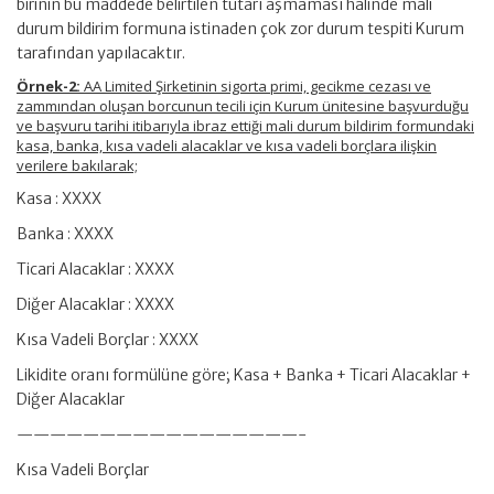
birinin bu maddede belirtilen tutarı aşmaması halinde mali
durum bildirim formuna istinaden çok zor durum tespiti Kurum
tarafından yapılacaktır.
Örnek-2:
AA Limited Şirketinin sigorta primi, gecikme cezası ve
zammından oluşan borcunun tecili için Kurum ünitesine başvurduğu
ve başvuru tarihi itibarıyla ibraz ettiği mali durum bildirim formundaki
kasa, banka, kısa vadeli alacaklar ve kısa vadeli borçlara ilişkin
verilere bakılarak;
Kasa : XXXX
Banka : XXXX
Ticari Alacaklar : XXXX
Diğer Alacaklar : XXXX
Kısa Vadeli Borçlar : XXXX
Likidite oranı formülüne göre; Kasa + Banka + Ticari Alacaklar +
Diğer Alacaklar
—————————————————-
Kısa Vadeli Borçlar