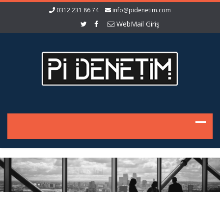
0312 231 86 74
info@pidenetim.com
WebMail Giriş