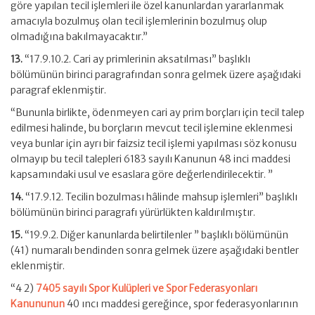
göre yapılan tecil işlemleri ile özel kanunlardan yararlanmak
amacıyla bozulmuş olan tecil işlemlerinin bozulmuş olup
olmadığına bakılmayacaktır.”
13.
“17.9.10.2. Cari ay primlerinin aksatılması” başlıklı
bölümünün birinci paragrafından sonra gelmek üzere aşağıdaki
paragraf eklenmiştir.
“Bununla birlikte, ödenmeyen cari ay prim borçları için tecil talep
edilmesi halinde, bu borçların mevcut tecil işlemine eklenmesi
veya bunlar için ayrı bir faizsiz tecil işlemi yapılması söz konusu
olmayıp bu tecil talepleri 6183 sayılı Kanunun 48 inci maddesi
kapsamındaki usul ve esaslara göre değerlendirilecektir. ”
14.
“17.9.12. Tecilin bozulması hâlinde mahsup işlemleri” başlıklı
bölümünün birinci paragrafı yürürlükten kaldırılmıştır.
15.
“19.9.2. Diğer kanunlarda belirtilenler ” başlıklı bölümünün
(41) numaralı bendinden sonra gelmek üzere aşağıdaki bentler
eklenmiştir.
“4 2)
7405 sayılı Spor Kulüpleri ve Spor Federasyonları
Kanununun
40 ıncı maddesi gereğince, spor federasyonlarının