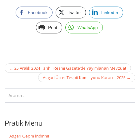
Facebook
Twitter
LinkedIn
Print
WhatsApp
Post
←
25 Aralık 2024 Tarihli Resmi Gazete’de Yayımlanan Mevzuat
navigation
Asgari Ücret Tespit Komisyonu Kararı – 2025
→
Pratik Menü
Asgari Geçim İndirimi