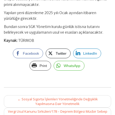
primi alınmayacaktır.
Yapılan yeni düzenleme 2025 yılı Ocak ayından itibaren
yürürlüğe girecektir.
Bundan sonra SGK Yönetim kurulu günlük istisna tutarını
belirleyecek ve uygulamanın usul ve esasları açıklanacaktır.
Kaynak:
TÜRMOB
Facebook
Twitter
LinkedIn
Print
WhatsApp
Post
←
Sosyal Sigorta İşlemleri Yönetmeliğinde Değişiklik
navigation
Yapılmasına Dair Yönetmelik
Vergi Usul Kanunu Sirküleri/178 – Deprem Bölgesi Mücbir Sebep