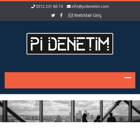
0312 231 86 74
info@pidenetim.com
WebMail Giriş