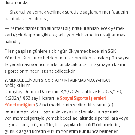
durumunda;
— Sigortalıya yemek verilmek suretiyle sağlanan menfaatlerin
nakit olarak verilmesi,
— Yemek hizmetinin alınması dışında kullanılabilecek yemek
kartı/çeki/kuponu gibi araçlarla yemek hizmetinin sağlanması
halinde,
Fiilen çalışılan günlere ait bir günlük yemek bedelinin SGK
Yönetim Kurulunca belirlenen tutarının fiilen çalışılan gün sayısı
ile çarpılması sonucunda bulunulacak tutarını aşmayan kısmı
sigorta priminden istisna edilecektir.
YEMEK BEDELİNDEN SİGORTA PRİMİ ALINMASINDA YAPILAN
DEĞİŞİKLİKLER:
Danıştay Onuncu Dairesinin 8/5/2024 tarihli ve E.:2023/170;
K.:2024/1853 sayılı kararı ile
Sosyal Sigorta İşlemleri
Yönetmeliğinin
97 nci maddesinin yedinci fıkrasının (a)
bendinde yer alan” İşyerinde veya müştemilatında yemek
verilmemesi şartıyla yemek bedeli adı altında sigortalılara veya
sigortalılar için üçüncü kişilere yapılan her türlü ödemelerin,
günlük asgari ücretin Kurum Yönetim Kurulunca belirlenen