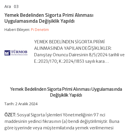
Ara
03
Yemek
yorumlar kapalı
Bedelinden
Yemek Bedelinden Sigorta Primi Alınması
Sigorta
Uygulamasında Değişiklik Yapıldı
Primi
Alınması
Haberi Ekleyen:
Pi Denetim
Uygulamasında
Değişiklik
Yapıldı
YEMEK BEDELİNDEN SİGORTA PRİMİ
için
ALINMASINDA YAPILAN DEĞİŞİKLİKLER:
Danıştay Onuncu Dairesinin 8/5/2024 tarihli ve
E.:2023/170; K.:2024/1853 sayılı kara…
Yemek Bedelinden Sigorta Primi Alınması Uygulamasında
Değişiklik Yapıldı
Tarih: 2 Aralık 2024
ÖZET:
Sosyal Sigorta İşlemleri Yönetmeliğinin 97 nci
maddesinin yedinci fıkrasının (a) bendi değiştirilmiştir. Buna
göre işyerinde veya müştemilatında yemek verilmemesi