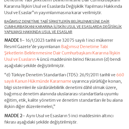
Denetime Tabi Şirketlerin Belirlenmesine Dair Cumhurbaşkanı
Kararına İlişkin Usul ve Esaslarda Değişiklik Yapılması Hakkında
Usul ve Esaslar”ın yayımlanmasına karar verilmiştir.
BAĞIMSIZ DENETİME TABÎ ŞİRKETLERİN BELİRLENMESİNE DAİR
CUMHURBAŞKANI KARARINA İLİŞKİN USUL VE ESASLARDA DEĞİŞİKLİK
YAPILMASI HAKKINDA USUL VE ESASLAR
MADDE 1
– 16/1/2023 tarihli ve 32075 sayılı 1 inci mükerrer
Resmî Gazete’de yayımlanan
Bağımsız Denetime Tabi
Şirketlerin Belirlenmesine Dair Cumhurbaşkanı Kararına İlişkin
Usul ve Esasların
4 üncü maddesinin birinci fıkrasının (d) bendi
aşağıdaki şekilde değiştirilmiştir.
“d) Türkiye Denetim Standartları (TDS): 26/9/2011 tarihli ve
660
sayılı Kanun Hükmünde Kararname
uyarınca yürürlüğe konan,
bilgi sistemleri ile sürdürülebilirlik denetimi dâhil olmak üzere,
bağımsız denetim alanında uluslararası standartlarla uyumlu
eğitim, etik, kalite yönetim ve denetim standartları ile bu alana
ilişkin diğer düzenlemeleri,”
MADDE 2
– Aynı Usul ve Esasların 5 inci maddesinin altıncı
fıkrası aşağıdaki şekilde değiştirilmiştir.