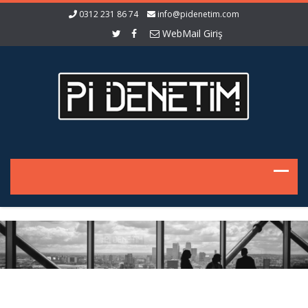
0312 231 86 74
info@pidenetim.com
WebMail Giriş