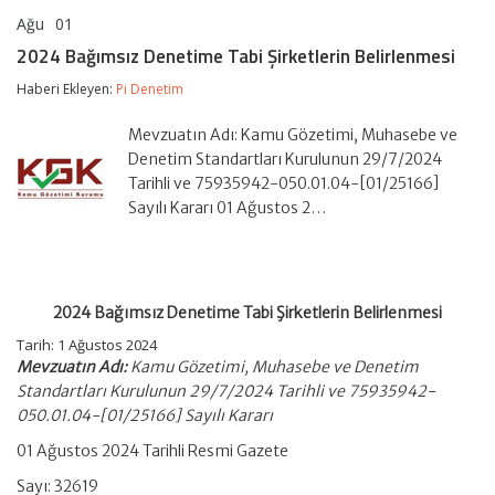
Ağu
01
2024
yorumlar kapalı
Bağımsız
2024 Bağımsız Denetime Tabi Şirketlerin Belirlenmesi
Denetime
Tabi
Haberi Ekleyen:
Pi Denetim
Şirketlerin
Belirlenmesi
Mevzuatın Adı: Kamu Gözetimi, Muhasebe ve
için
Denetim Standartları Kurulunun 29/7/2024
Tarihli ve 75935942-050.01.04-[01/25166]
Sayılı Kararı 01 Ağustos 2…
2024 Bağımsız Denetime Tabi Şirketlerin Belirlenmesi
Tarih: 1 Ağustos 2024
Mevzuatın Adı:
Kamu Gözetimi, Muhasebe ve Denetim
Standartları Kurulunun 29/7/2024 Tarihli ve 75935942-
050.01.04-[01/25166] Sayılı Kararı
01 Ağustos 2024 Tarihli Resmi Gazete
Sayı: 32619