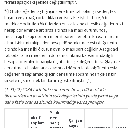
fıkrası aşağıdaki şekilde değiştirilmiştir.
“(1) Eşik değerleri aştığı için denetime tabi olan şirketler, tek
başına veya bağlı ortaklıkları ve iştirakleriyle birlikte, 5 inci
maddede belirtilen ölçütlerden en az ikisine ait eşik değerlerin iki
hesap döneminde art arda altında kalması durumunda,
müteakip hesap döneminden itibaren denetim kapsamından
çıkar. Birbirini takip eden hesap dönemlerinde eşik değerlerin
altında kalınan iki ölçütün aynı olması şart değildir. Aşağıdaki
tabloda, 5 inci maddenin dördüncü fıkrası kapsamında ilgili
hesap dönemleri itibarıyla ölçütlerin eşik değerlerini sağlayarak
denetime tabi olan ancak sonraki dönemlerde ölçütlerin eşik
değerlerini sağlamadığı için denetim kapsamından çıkan bir
şirkete ilişkin örnek bir durum gösterilmiştir: (1)
(1) 31/12/20X4 tarihinde sona eren hesap döneminde
ölçütlerden en az ikisinin eşik değerlerinin yüzde yirmi veya
daha fazla oranda altında kalınmadığı varsayılmıştır.
Yıllık
Aktif
net
Çalışan
toplamı
satış
sayısı