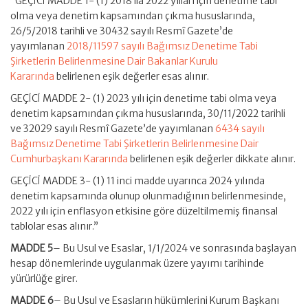
“GEÇİCİ MADDE 1- (1) 2018 ilâ 2022 yılları için denetime tabi
olma veya denetim kapsamından çıkma hususlarında,
26/5/2018 tarihli ve 30432 sayılı Resmî Gazete’de
yayımlanan
2018/11597 sayılı Bağımsız Denetime Tabi
Şirketlerin Belirlenmesine Dair Bakanlar Kurulu
Kararında
belirlenen eşik değerler esas alınır.
GEÇİCİ MADDE 2- (1) 2023 yılı için denetime tabi olma veya
denetim kapsamından çıkma hususlarında, 30/11/2022 tarihli
ve 32029 sayılı Resmî Gazete’de yayımlanan
6434 sayılı
Bağımsız Denetime Tabi Şirketlerin Belirlenmesine Dair
Cumhurbaşkanı Kararında
belirlenen eşik değerler dikkate alınır.
GEÇİCİ MADDE 3- (1) 11 inci madde uyarınca 2024 yılında
denetim kapsamında olunup olunmadığının belirlenmesinde,
2022 yılı için enflasyon etkisine göre düzeltilmemiş finansal
tablolar esas alınır.”
MADDE 5
– Bu Usul ve Esaslar, 1/1/2024 ve sonrasında başlayan
hesap dönemlerinde uygulanmak üzere yayımı tarihinde
yürürlüğe girer.
MADDE 6
– Bu Usul ve Esasların hükümlerini Kurum Başkanı