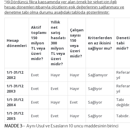
“(6) Dördüncü fıkra kapsamında yer alan örnek bir şirket için ilgili
hesap dönemleri itibarıyla ölçütlerin eşik değerlerinin sağlanması ve
denetime tabi olma durumu aşağıdaki tabloda gösterilmiştir:
Yıllık
Aktif
net
Çalışan
toplamı
satış
sayısı
150
hasılatı
Kriterlerden
Denet
Hesap
150
milyon
300
en az ikisini
tabi
dönemleri
veya
TL veya
milyon
sağlıyor mu?
midir?
üzeri
üzeri
TL veya
midir?
midir?
üzeri
midir?
1/1-31/12
Refera
Evet
Hayır
Hayır
Sağlamıyor
20X2
yıl
1/1-31/12
Refera
Evet
Evet
Hayır
Sağlıyor
20X3
yıl
1/1-31/12
Tabi
Evet
Hayır
Evet
Sağlıyor
20X4
değildir
1/1-31/12
Evet
Evet
Hayır
Sağlıyor
Tabidir.
20X5
MADDE 3
– Aynı Usul ve Esasların 10 uncu maddesinin birinci