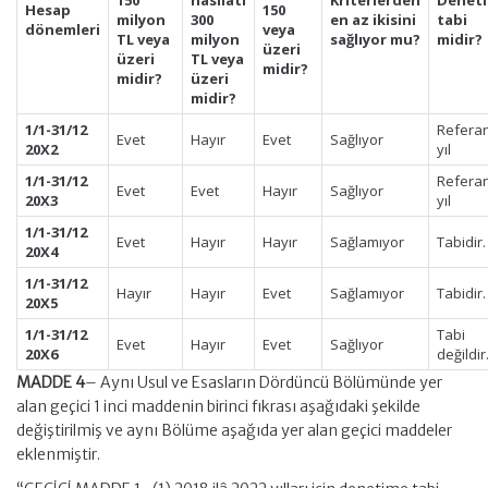
150
hasılatı
Kriterlerden
Denet
Hesap
150
milyon
300
en az ikisini
tabi
dönemleri
veya
TL veya
milyon
sağlıyor mu?
midir?
üzeri
üzeri
TL veya
midir?
midir?
üzeri
midir?
1/1-31/12
Refera
Evet
Hayır
Evet
Sağlıyor
20X2
yıl
1/1-31/12
Refera
Evet
Evet
Hayır
Sağlıyor
20X3
yıl
1/1-31/12
Evet
Hayır
Hayır
Sağlamıyor
Tabidir.
20X4
1/1-31/12
Hayır
Hayır
Evet
Sağlamıyor
Tabidir.
20X5
1/1-31/12
Tabi
Evet
Hayır
Evet
Sağlıyor
20X6
değildir
MADDE 4
– Aynı Usul ve Esasların Dördüncü Bölümünde yer
alan geçici 1 inci maddenin birinci fıkrası aşağıdaki şekilde
değiştirilmiş ve aynı Bölüme aşağıda yer alan geçici maddeler
eklenmiştir.