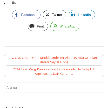
yürütür.
Facebook
Twitter
LinkedIn
Print
WhatsApp
Post
←
GVK Geçici 67 nci Maddesinde Yer Alan Tevkifat Oranları
navigation
(Karar Sayısı: 8775)
7524 Sayılı Vergi Kanunları ve Bazı Kanunlarda Değişiklik
Yapılmasına Dair Kanun
→