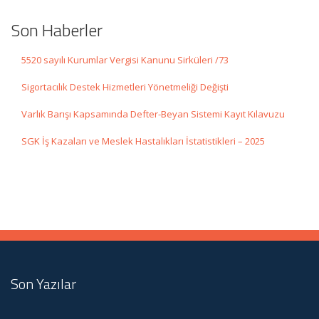
Son Haberler
5520 sayılı Kurumlar Vergisi Kanunu Sirküleri /73
Sigortacılık Destek Hizmetleri Yönetmeliği Değişti
Varlık Barışı Kapsamında Defter-Beyan Sistemi Kayıt Kılavuzu
SGK İş Kazaları ve Meslek Hastalıkları İstatistikleri – 2025
Son Yazılar